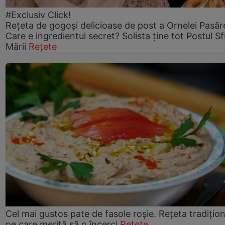
#Exclusiv Click!
Rețeta de gogoşi delicioase de post a Ornelei Pasăr
Care e ingredientul secret? Solista ține tot Postul Sf
Mării
Rețete
Cel mai gustos pate de fasole roșie. Rețeta tradițio
pe care merită să o încerci
Rețete