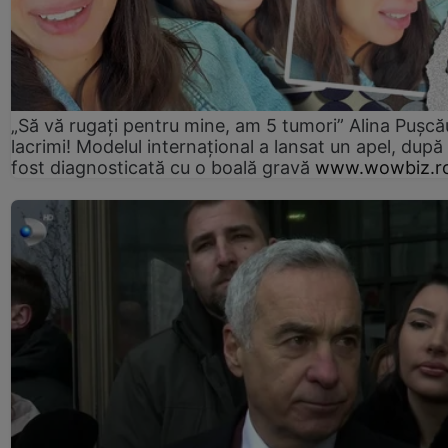
„Să vă rugați pentru mine, am 5 tumori” Alina Pușcău
lacrimi! Modelul internațional a lansat un apel, după
fost diagnosticată cu o boală gravă
www.wowbiz.r