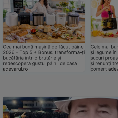
Cea mai bună mașină de făcut pâine
Cele mai bu
2026 – Top 5 + Bonus: transformă-ți
și legume în
bucătăria într-o brutărie și
sucuri proas
redescoperă gustul pâinii de casă
și renunți tr
adevarul.ro
comerț
adev