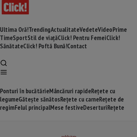
Ultima Oră!
Trending
Actualitate
Vedete
Video
Prime
Time
Sport
Stil de viață
Click! Pentru Femei
Click!
Sănătate
Click! Poftă Bună!
Contact
Ponturi în bucătărie
Mâncăruri rapide
Rețete cu
legume
Gătește sănătos
Rețete cu carne
Rețete de
regim
Felul principal
Mese festive
Deserturi
Rețete