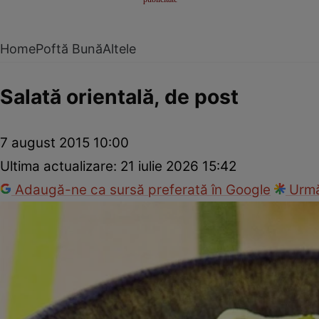
Home
Poftă Bună
Altele
Salată orientală, de post
7 august 2015 10:00
Ultima actualizare:
21 iulie 2026 15:42
Adaugă-ne ca sursă preferată în Google
Urmă