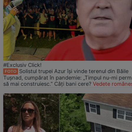
#Exclusiv Click!
Solistul trupei Azur își vinde terenul din Băile
FOTO
Tușnad, cumpărat în pandemie: „Timpul nu-mi perm
să mai construiesc.” Câți bani cere?
Vedete româneș