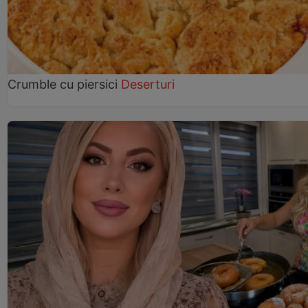
Crumble cu piersici
Deserturi