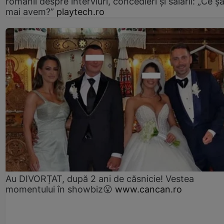
românii despre interviuri, concedieri și salarii: „Ce ș
mai avem?”
playtech.ro
Au DIVORȚAT, după 2 ani de căsnicie! Vestea
momentului în showbiz😮
www.cancan.ro