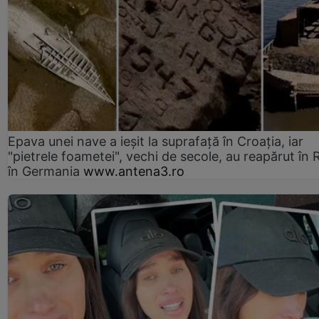
Epava unei nave a ieșit la suprafață în Croația, iar
"pietrele foametei", vechi de secole, au reapărut în R
în Germania
www.antena3.ro