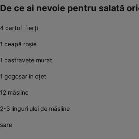
De ce ai nevoie pentru salată or
4 cartofi fierţi
1 ceapă roşie
1 castravete murat
1 gogoşar în oţet
12 măsline
2-3 linguri ulei de măsline
sare