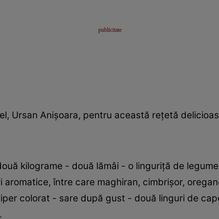
idel, Ursan Anişoara, pentru această reţetă delicioa
ouă kilograme - două lămâi - o linguriţă de legume
i aromatice, între care maghiran, cimbrişor, oregan
iper colorat - sare după gust - două linguri de cap
.