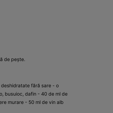
să de peşte.
 deshidratate fără sare - o
o, busuioc, dafin - 40 de ml de
ere murare - 50 ml de vin alb