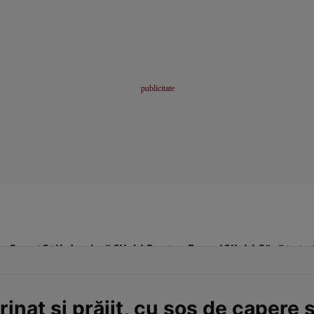
me
Sport
Stil de viață
Click! Pentru Femei
Click! Sănătate
nat şi prăjit, cu sos de capere ş