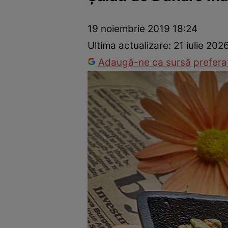
Ponturi în bucătărie
Mâncăruri rapide
Rețete cu legume
19 noiembrie 2019 18:24
Ultima actualizare:
21 iulie 202
Adaugă-ne ca sursă preferat