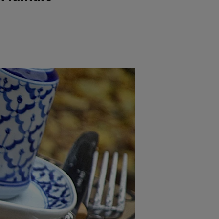
rincipal
Mese festive
Deserturi
Rețete