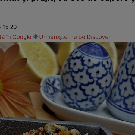
Gătește sănătos
Rețete cu carne
Rețete de regim
Felul p
6 15:20
ă în Google
Urmărește-ne pe Discover