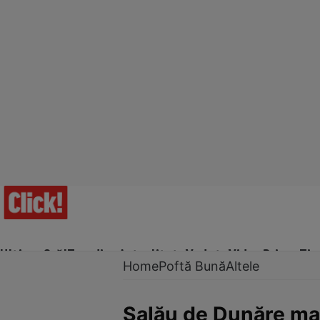
Ultima Oră!
Trending
Actualitate
Vedete
Video
Prime Ti
Home
Poftă Bună
Altele
Şalău de Dunăre mari