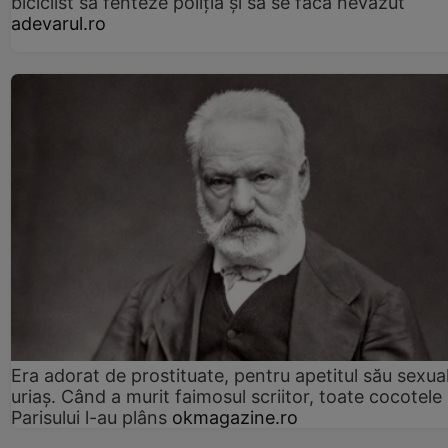
biciclist să fenteze poliția și să se facă nevăzut
adevarul.ro
Era adorat de prostituate, pentru apetitul său sexua
uriaș. Când a murit faimosul scriitor, toate cocotele
Parisului l-au plâns
okmagazine.ro