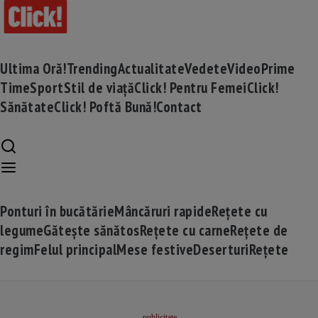
Ultima Oră!
Trending
Actualitate
Vedete
Video
Prime
Time
Sport
Stil de viață
Click! Pentru Femei
Click!
Sănătate
Click! Poftă Bună!
Contact
Ponturi în bucătărie
Mâncăruri rapide
Rețete cu
legume
Gătește sănătos
Rețete cu carne
Rețete de
regim
Felul principal
Mese festive
Deserturi
Rețete