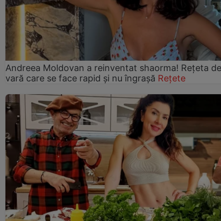
Andreea Moldovan a reinventat shaorma! Rețeta d
vară care se face rapid și nu îngrașă
Rețete