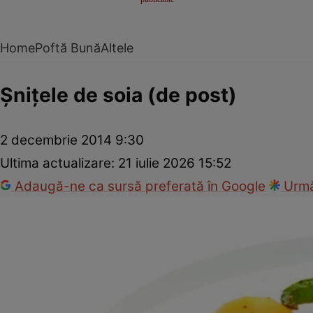
Home
Poftă Bună
Altele
Şniţele de soia (de post)
2 decembrie 2014 9:30
Ultima actualizare:
21 iulie 2026 15:52
Adaugă-ne ca sursă preferată în Google
Urmă