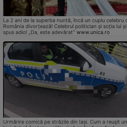
La 2 ani de la superba nuntă, încă un cuplu celebru 
România divorțează! Celebrul politician și soția lui ș
spus adio! „Da, este adevărat”
www.unica.ro
Urmărire comică pe străzile din Iași. Cum a reușit u