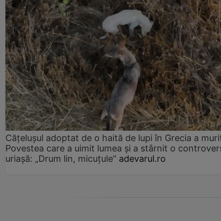
Cățelușul adoptat de o haită de lupi în Grecia a muri
Povestea care a uimit lumea și a stârnit o controver
uriașă: „Drum lin, micuțule”
adevarul.ro