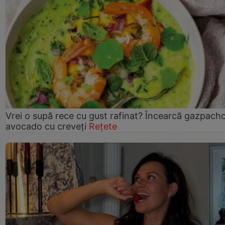
Vrei o supă rece cu gust rafinat? Încearcă gazpach
avocado cu creveți
Rețete