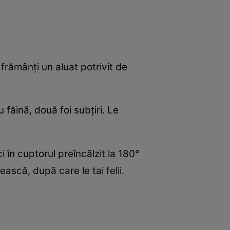
i frămânţi un aluat potrivit de
u făină, două foi subţiri. Le
i în cuptorul preîncălzit la 180°
scă, după care le tai felii.