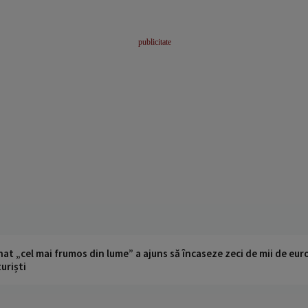
t „cel mai frumos din lume” a ajuns să încaseze zeci de mii de eur
turiști