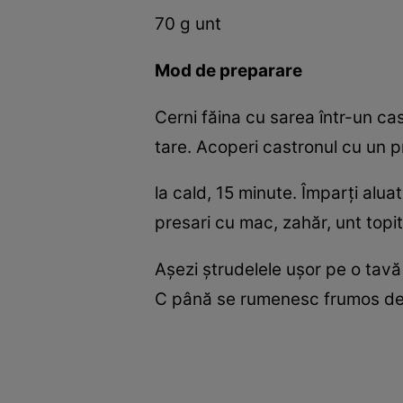
70 g unt
Mod de preparare
Cerni făina cu sarea într-un castr
tare. Acoperi castronul cu un p
la cald, 15 minute. Împarţi aluat
presari cu mac, zahăr, unt topit 
Aşezi ştrudelele uşor pe o tavă 
C până se rumenesc frumos deasu