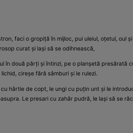
on, faci o gropiţă în mijloc, pui uleiul, oţetul, oul ş
rosop curat şi laşi să se odihnească,
ul în două părţi şi întinzi, pe o planşetă presărată c
lichid, cireşe fără sâmburi şi le rulezi.
cu hârtie de copt, le ungi cu puţin unt şi le introduc
pra. Le presari cu zahăr pudră, le laşi să se răcea