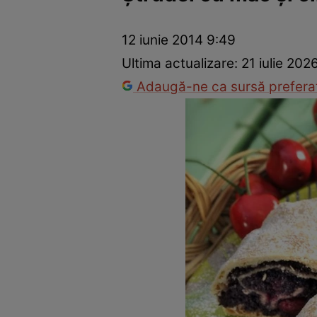
Ponturi în bucătărie
Mâncăruri rapide
Rețete cu legume
12 iunie 2014 9:49
Ultima actualizare:
21 iulie 202
Adaugă-ne ca sursă preferat