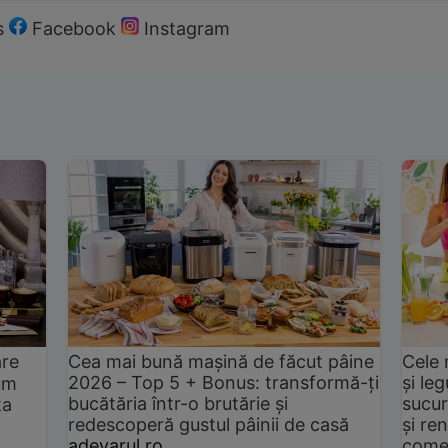
s
Facebook
Instagram
are
Cea mai bună mașină de făcut pâine
Cele 
2026 – Top 5 + Bonus: transformă-ți
și le
um
bucătăria într-o brutărie și
sucur
ta
redescoperă gustul pâinii de casă
și ren
adevarul.ro
come