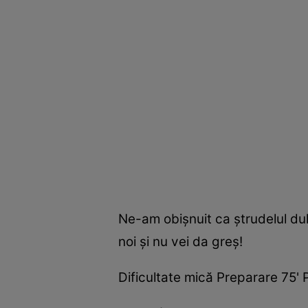
Ne-am obişnuit ca ştrudelul dul
noi şi nu vei da greş!
Dificultate mică Preparare 75' P