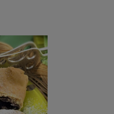
rincipal
Mese festive
Deserturi
Rețete