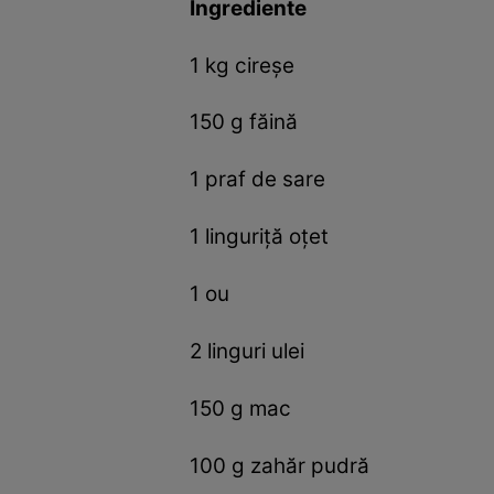
Ingrediente
1 kg cireşe
150 g făină
1 praf de sare
1 linguriţă oţet
1 ou
2 linguri ulei
150 g mac
100 g zahăr pudră