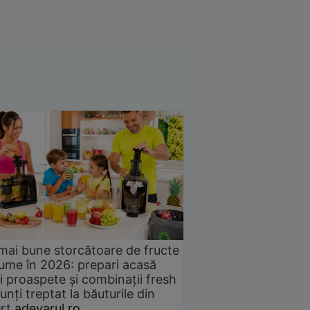
mai bune storcătoare de fructe
gume în 2026: prepari acasă
i proaspete și combinații fresh
unți treptat la băuturile din
rț
adevarul.ro