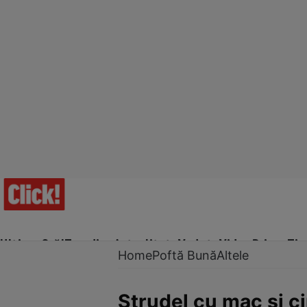
Ultima Oră!
Trending
Actualitate
Vedete
Video
Prime Ti
Home
Poftă Bună
Altele
Ştrudel cu mac şi c