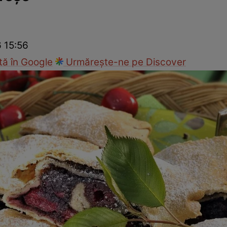
Gătește sănătos
Rețete cu carne
Rețete de regim
Felul p
6 15:56
ă în Google
Urmărește-ne pe Discover