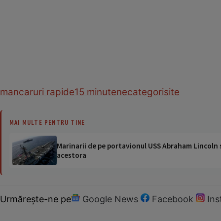
mancaruri rapide
15 minute
necategorisite
MAI MULTE PENTRU TINE
Marinarii de pe portavionul USS Abraham Lincoln su
acestora
Urmărește-ne pe
Google News
Facebook
In