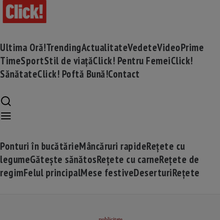
Ultima Oră!
Trending
Actualitate
Vedete
Video
Prime
Time
Sport
Stil de viață
Click! Pentru Femei
Click!
Sănătate
Click! Poftă Bună!
Contact
Ponturi în bucătărie
Mâncăruri rapide
Rețete cu
legume
Gătește sănătos
Rețete cu carne
Rețete de
regim
Felul principal
Mese festive
Deserturi
Rețete