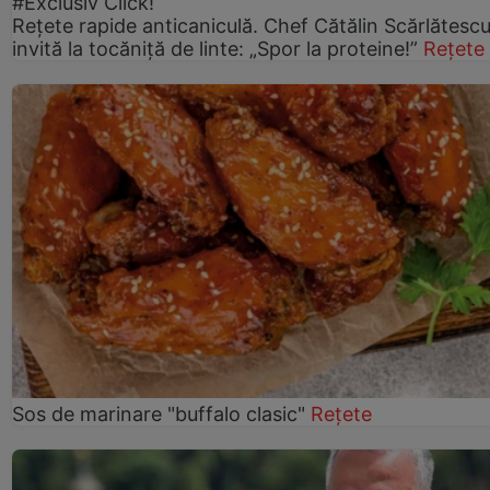
#Exclusiv Click!
Rețete rapide anticaniculă. Chef Cătălin Scărlătesc
invită la tocăniță de linte: „Spor la proteine!”
Rețete
Sos de marinare "buffalo clasic"
Rețete