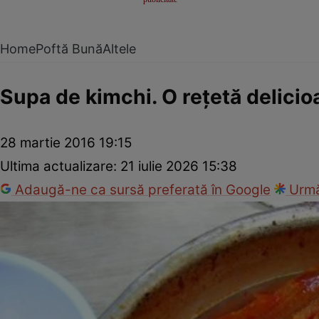
Home
Poftă Bună
Altele
Supa de kimchi. O reţetă delicio
28 martie 2016 19:15
Ultima actualizare:
21 iulie 2026 15:38
Adaugă-ne ca sursă preferată în Google
Urmă