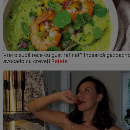
Vrei o supă rece cu gust rafinat? Încearcă gazpach
avocado cu creveți
Rețete