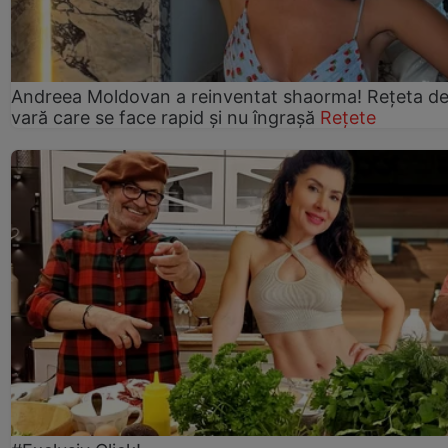
Andreea Moldovan a reinventat shaorma! Rețeta d
vară care se face rapid și nu îngrașă
Rețete