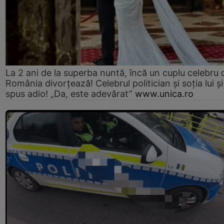
La 2 ani de la superba nuntă, încă un cuplu celebru 
România divorțează! Celebrul politician și soția lui ș
spus adio! „Da, este adevărat”
www.unica.ro