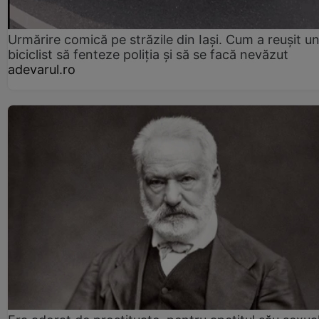
Urmărire comică pe străzile din Iași. Cum a reușit u
biciclist să fenteze poliția și să se facă nevăzut
adevarul.ro