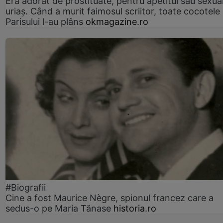
Era adorat de prostituate, pentru apetitul său sexua
uriaș. Când a murit faimosul scriitor, toate cocotele
Parisului l-au plâns
okmagazine.ro
#Biografii
Cine a fost Maurice Nègre, spionul francez care a
sedus-o pe Maria Tănase
historia.ro