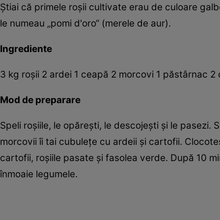
Ştiai că primele roşii cultivate erau de culoare gal
le numeau „pomi d'oro“ (merele de aur).
Ingrediente
3 kg roşii 2 ardei 1 ceapă 2 morcovi 1 păstârnac 2 
Mod de preparare
Speli roşiile, le opăreşti, le descojeşti şi le pasezi.
morcovii îi tai cubuleţe cu ardeii şi cartofii. Cloc
cartofii, roşiile pasate şi fasolea verde. După 10 mi
înmoaie legumele.