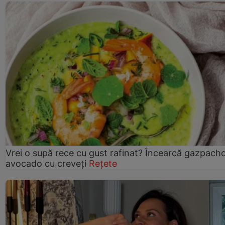
Vrei o supă rece cu gust rafinat? Încearcă gazpach
avocado cu creveți
Rețete