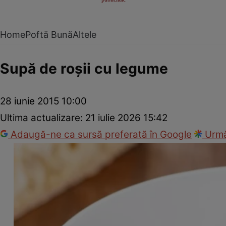
Home
Poftă Bună
Altele
Supă de roşii cu legume
28 iunie 2015 10:00
Ultima actualizare:
21 iulie 2026 15:42
Adaugă-ne ca sursă preferată în Google
Urmă