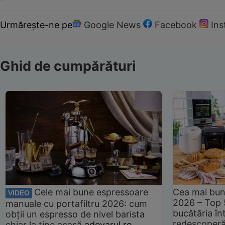
Urmărește-ne pe
Google News
Facebook
In
Ghid de cumpărături
Cele mai bune espressoare
Cea mai bun
VIDEO
2026 – Top 
manuale cu portafiltru 2026: cum
bucătăria înt
obții un espresso de nivel barista
redescoperă 
chiar la tine acasă
adevarul.ro