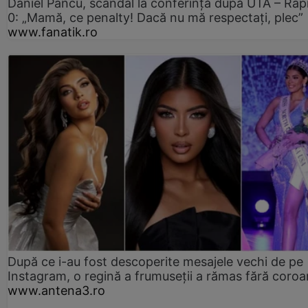
Daniel Pancu, scandal la conferință după UTA – Rap
0: „Mamă, ce penalty! Dacă nu mă respectați, plec”
www.fanatik.ro
După ce i-au fost descoperite mesajele vechi de pe
Instagram, o regină a frumuseții a rămas fără coro
www.antena3.ro