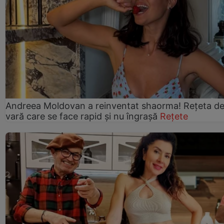
Andreea Moldovan a reinventat shaorma! Rețeta d
vară care se face rapid și nu îngrașă
Rețete