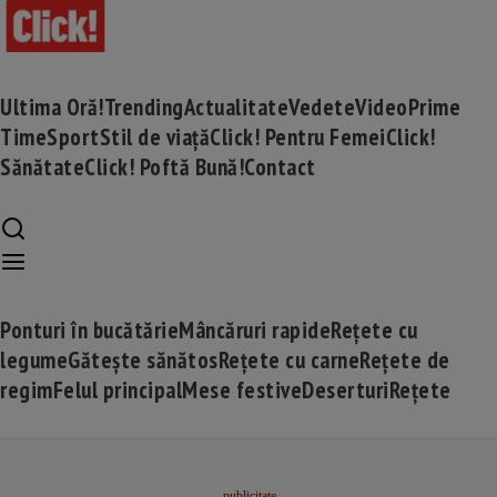
Ultima Oră!
Trending
Actualitate
Vedete
Video
Prime
Time
Sport
Stil de viață
Click! Pentru Femei
Click!
Sănătate
Click! Poftă Bună!
Contact
Ponturi în bucătărie
Mâncăruri rapide
Rețete cu
legume
Gătește sănătos
Rețete cu carne
Rețete de
regim
Felul principal
Mese festive
Deserturi
Rețete