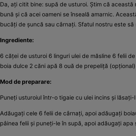
Da, aţi citit bine: supă de usturoi. Ştim că această
bună şi că acei oameni se înseală amarnic. Această
bucăţi de şuncă sau cârnaţi. Sfatul nostru este să 
Ingrediente:
6 căţei de usturoi 6 linguri ulei de măsline 6 felii de
boia dulce 2 căni apă 8 ouă de prepeliţă (opţional)
Mod de preparare:
Puneţi usturoiul într-o tigaie cu ulei incins şi lăsaţ
Adăugaţi cele 6 felii de cârnaţi, apoi adăugaţi boia
pâinea felii şi puneţi-le în supă, apoi adăugaţi apa