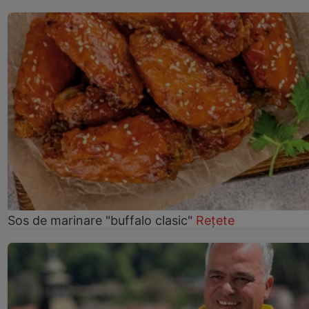
Sos de marinare "buffalo clasic"
Rețete