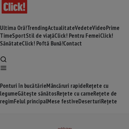
Ultima Oră!
Trending
Actualitate
Vedete
Video
Prime
Time
Sport
Stil de viață
Click! Pentru Femei
Click!
Sănătate
Click! Poftă Bună!
Contact
Ponturi în bucătărie
Mâncăruri rapide
Rețete cu
legume
Gătește sănătos
Rețete cu carne
Rețete de
regim
Felul principal
Mese festive
Deserturi
Rețete