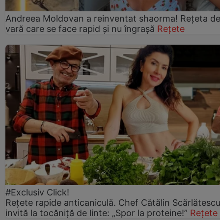
Andreea Moldovan a reinventat shaorma! Rețeta d
vară care se face rapid și nu îngrașă
Rețete
#Exclusiv Click!
Rețete rapide anticaniculă. Chef Cătălin Scărlătesc
invită la tocăniță de linte: „Spor la proteine!”
Rețete