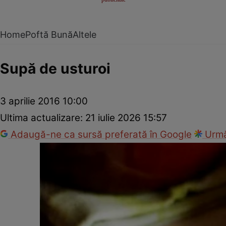
Home
Poftă Bună
Altele
Supă de usturoi
3 aprilie 2016 10:00
Ultima actualizare:
21 iulie 2026 15:57
Adaugă-ne ca sursă preferată în Google
Urmă