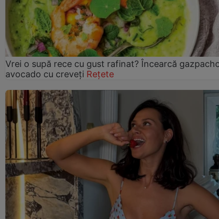
Vrei o supă rece cu gust rafinat? Încearcă gazpach
avocado cu creveți
Rețete