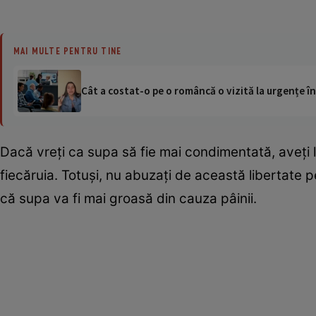
MAI MULTE PENTRU TINE
Cât a costat-o pe o româncă o vizită la urgențe în
Dacă vreţi ca supa să fie mai condimentată, aveţi 
fiecăruia. Totuşi, nu abuzaţi de această libertate pe
că supa va fi mai groasă din cauza pâinii.