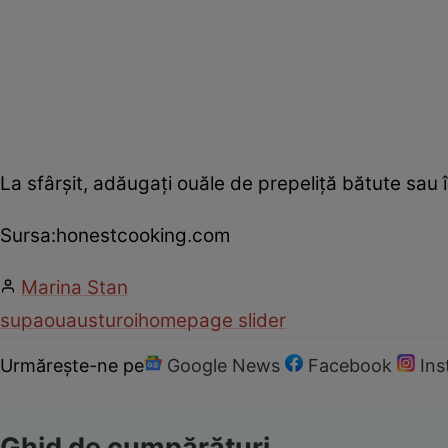
La sfârşit, adăugaţi ouăle de prepeliţă bătute sau î
Sursa:honestcooking.com
Marina Stan
supa
oua
usturoi
homepage slider
Urmărește-ne pe
Google News
Facebook
In
Ghid de cumpărături