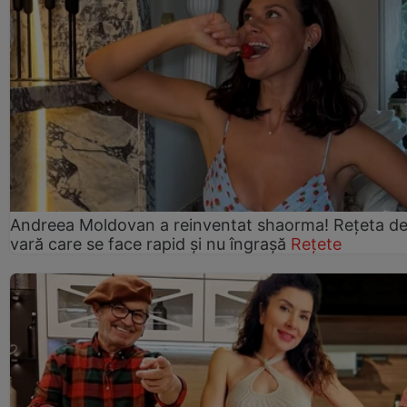
Andreea Moldovan a reinventat shaorma! Rețeta d
vară care se face rapid și nu îngrașă
Rețete