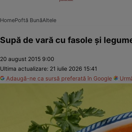
Home
Poftă Bună
Altele
Supă de vară cu fasole şi legum
20 august 2015 9:00
Ultima actualizare:
21 iulie 2026 15:41
Adaugă-ne ca sursă preferată în Google
Urmă