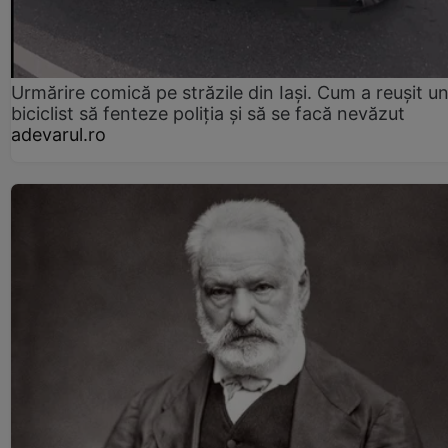
Urmărire comică pe străzile din Iași. Cum a reușit u
biciclist să fenteze poliția și să se facă nevăzut
adevarul.ro