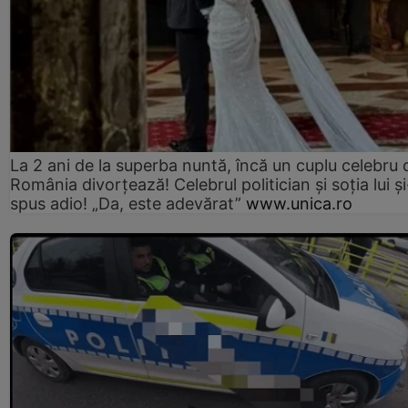
La 2 ani de la superba nuntă, încă un cuplu celebru 
România divorțează! Celebrul politician și soția lui ș
spus adio! „Da, este adevărat”
www.unica.ro