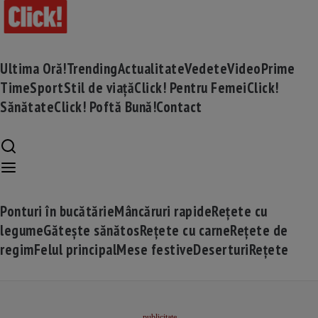
Ultima Oră!
Trending
Actualitate
Vedete
Video
Prime
Time
Sport
Stil de viață
Click! Pentru Femei
Click!
Sănătate
Click! Poftă Bună!
Contact
Ponturi în bucătărie
Mâncăruri rapide
Rețete cu
legume
Gătește sănătos
Rețete cu carne
Rețete de
regim
Felul principal
Mese festive
Deserturi
Rețete