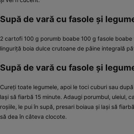
şi vei fi cucerit.
Supă de vară cu fasole şi legume
2 cartofi 100 g porumb boabe 100 g fasole boabe fia
linguriţă boia dulce crutoane de pâine integrală pă
Supă de vară cu fasole şi legum
Cureţi toate legumele, apoi le toci cuburi sau după do
laşi să fiarbă 15 minute. Adaugi porumbul, uleiul, ca
roşiile, le pui în supă, presari boiaua şi laşi să fiar
să dea în câteva clocote.