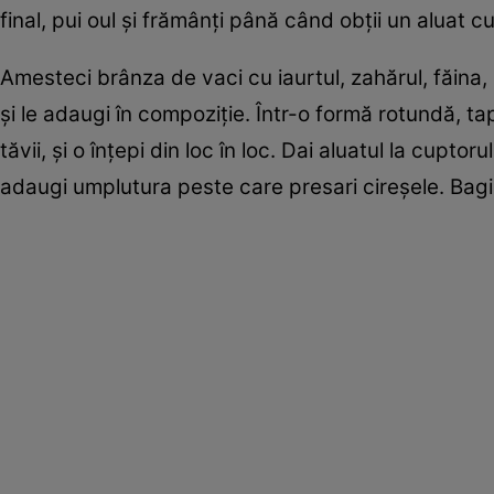
final, pui oul şi frămânţi până când obţii un aluat cu t
Amesteci brânza de vaci cu iaurtul, zahărul, făina, 
şi le adaugi în compoziţie. Într-o formă rotundă, tap
tăvii, şi o înţepi din loc în loc. Dai aluatul la cupto
adaugi umplutura peste care presari cireşele. Bagi 