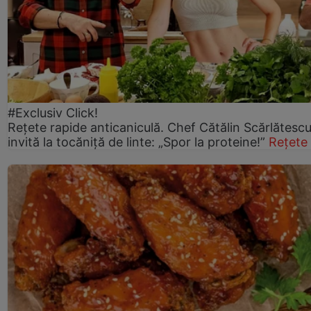
#Exclusiv Click!
Rețete rapide anticaniculă. Chef Cătălin Scărlătesc
invită la tocăniță de linte: „Spor la proteine!”
Rețete