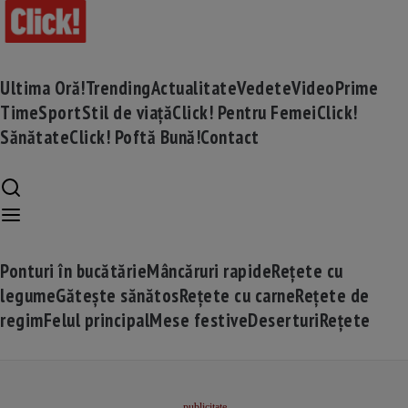
Ultima Oră!
Trending
Actualitate
Vedete
Video
Prime
Time
Sport
Stil de viață
Click! Pentru Femei
Click!
Sănătate
Click! Poftă Bună!
Contact
Ponturi în bucătărie
Mâncăruri rapide
Rețete cu
legume
Gătește sănătos
Rețete cu carne
Rețete de
regim
Felul principal
Mese festive
Deserturi
Rețete