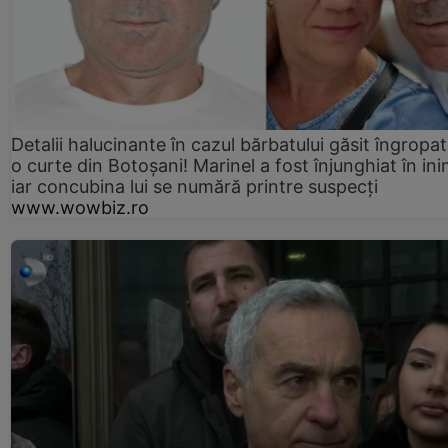
Detalii halucinante în cazul bărbatului găsit îngropat
o curte din Botoșani! Marinel a fost înjunghiat în ini
iar concubina lui se numără printre suspecți
www.wowbiz.ro