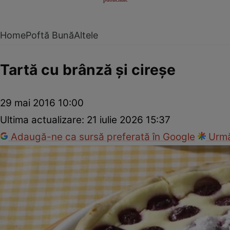
Home
Poftă Bună
Altele
Tartă cu brânză şi cireşe
29 mai 2016 10:00
Ultima actualizare:
21 iulie 2026 15:37
Adaugă-ne ca sursă preferată în Google
Urmă