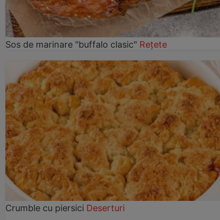
Sos de marinare "buffalo clasic"
Rețete
Crumble cu piersici
Deserturi