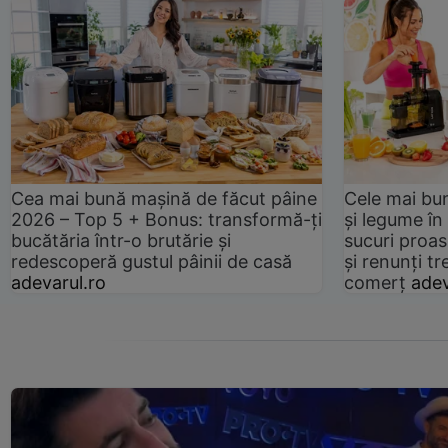
Cea mai bună mașină de făcut pâine
Cele mai bu
2026 – Top 5 + Bonus: transformă-ți
și legume în
bucătăria într-o brutărie și
sucuri proas
redescoperă gustul pâinii de casă
și renunți tr
adevarul.ro
comerț
adev