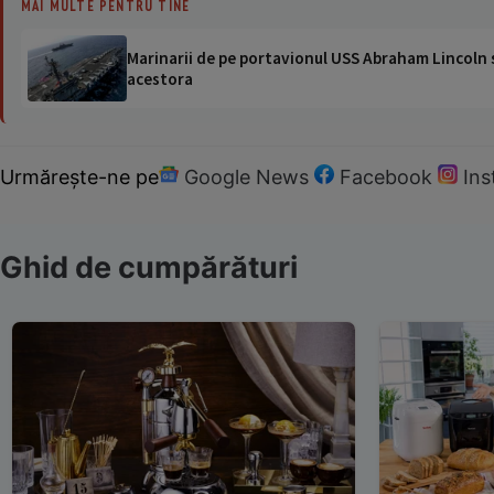
MAI MULTE PENTRU TINE
Marinarii de pe portavionul USS Abraham Lincoln su
acestora
Urmărește-ne pe
Google News
Facebook
In
Ghid de cumpărături