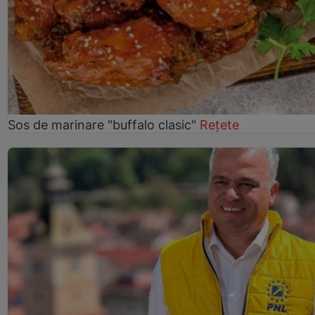
Sos de marinare "buffalo clasic"
Rețete