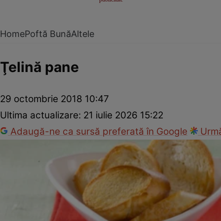
Home
Poftă Bună
Altele
Ţelină pane
29 octombrie 2018 10:47
Ultima actualizare:
21 iulie 2026 15:22
Adaugă-ne ca sursă preferată în Google
Urmă