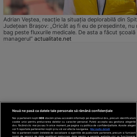
Adrian Veștea, reacție la situația deplorabilă din Spit
Județean Brașov: „Oricât aș fi eu de președinte, nu
bag peste fluxurile medicale. De asta a făcut școală
managerul”
actualitate.net
Nouă ne pasă ca datele tale personale să rămână confidențiale
Noi și partenerii noștri
606
stocăm și/sau accesăm informații pe dispozitivul dvs., precum identificatorii
cookie unici pentru prelucrarea datelor cu caracter personal. Puteți accepta sau gestiona alegerile
dvs. făcând clic mai jos sau în orice moment, pe pagina cu politica de confidențialitate. Aceste alegeri
vor fi raportate partenerilor noștri și nu vă vor afecta navigarea.
Mai multe detalii
Noi si partenerii nostri (retelele de socializare si agentiile de publicitate partenere, precum si furnizorii
nostri de servicii de date analitice) prelucram date pentru a permite website-ului sa functioneze,