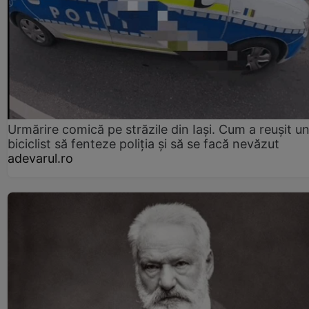
Urmărire comică pe străzile din Iași. Cum a reușit u
biciclist să fenteze poliția și să se facă nevăzut
adevarul.ro