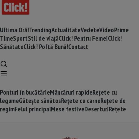
Ultima Oră!
Trending
Actualitate
Vedete
Video
Prime
Time
Sport
Stil de viață
Click! Pentru Femei
Click!
Sănătate
Click! Poftă Bună!
Contact
Ponturi în bucătărie
Mâncăruri rapide
Rețete cu
legume
Gătește sănătos
Rețete cu carne
Rețete de
regim
Felul principal
Mese festive
Deserturi
Rețete