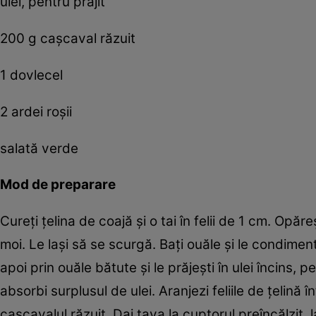
ulei, pentru prăjit
200 g caşcaval răzuit
1 dovlecel
2 ardei roşii
salată verde
Mod de preparare
Cureţi ţelina de coajă şi o tai în felii de 1 cm. Opăr
moi. Le laşi să se scurgă. Baţi ouăle şi le condimente
apoi prin ouăle bătute şi le prăjeşti în ulei încins,
absorbi surplusul de ulei. Aranjezi feliile de ţelină 
caşcavalul răzuit. Dai tava la cuptorul preîncălzit,