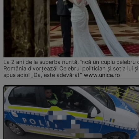
La 2 ani de la superba nuntă, încă un cuplu celebru 
România divorțează! Celebrul politician și soția lui ș
spus adio! „Da, este adevărat”
www.unica.ro