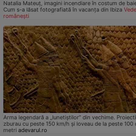
Natalia Mateuț, imagini incendiare în costum de bai
Cum s-a lăsat fotografiată în vacanța din Ibiza
Vede
românești
Arma legendară a „lunetiștilor” din vechime. Proiecti
zburau cu peste 150 km/h și loveau de la peste 100 
metri
adevarul.ro