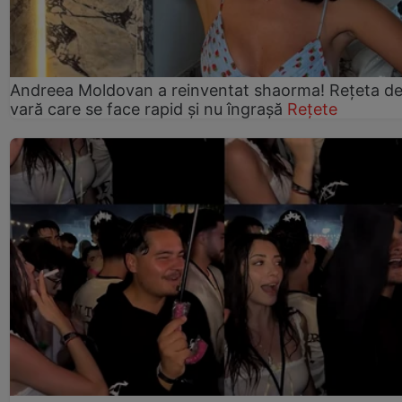
Andreea Moldovan a reinventat shaorma! Rețeta d
vară care se face rapid și nu îngrașă
Rețete