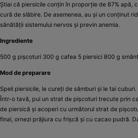
Ştiai că piersicile conţin în proporţie de 87% apă,
cură de slăbire. De asemenea, au şi un conţinut rid
sănătăţii sistemului nervos şi previn anemia.
Ingrediente
500 g pişcoturi 300 g cafea 5 piersici 800 g smâ
Mod de preparare
Speli piersicile, le cureţi de sâmburi şi le tai cubu
Într-o tavă, pui un strat de pişcoturi trecute prin c
de piersică şi acoperi cu următorul strat de pişcotu
final, ornezi prăjiura cu frişcă şi cu cacao pudră. Da