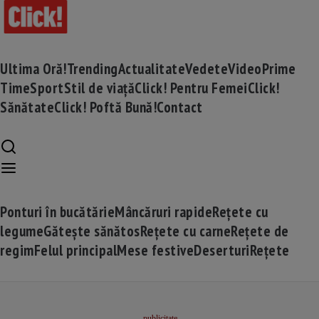
Ultima Oră!
Trending
Actualitate
Vedete
Video
Prime
Time
Sport
Stil de viață
Click! Pentru Femei
Click!
Sănătate
Click! Poftă Bună!
Contact
Ponturi în bucătărie
Mâncăruri rapide
Rețete cu
legume
Gătește sănătos
Rețete cu carne
Rețete de
regim
Felul principal
Mese festive
Deserturi
Rețete