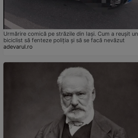
Urmărire comică pe străzile din Iași. Cum a reușit u
biciclist să fenteze poliția și să se facă nevăzut
adevarul.ro