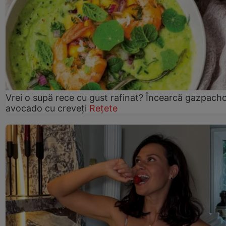
Vrei o supă rece cu gust rafinat? Încearcă gazpach
avocado cu creveți
Rețete