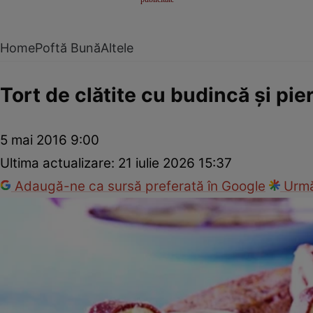
Home
Poftă Bună
Altele
Tort de clătite cu budincă şi pier
5 mai 2016 9:00
Ultima actualizare:
21 iulie 2026 15:37
Adaugă-ne ca sursă preferată în Google
Urmă