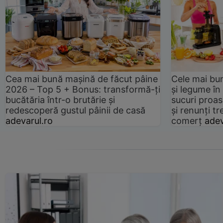
Cea mai bună mașină de făcut pâine
Cele mai bu
2026 – Top 5 + Bonus: transformă-ți
și legume în
bucătăria într-o brutărie și
sucuri proas
redescoperă gustul pâinii de casă
și renunți tr
adevarul.ro
comerț
adev