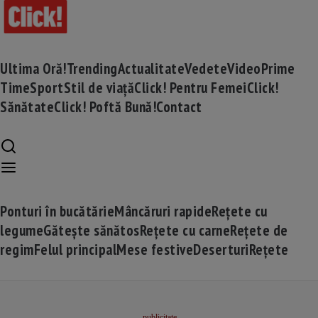
Ultima Oră!
Trending
Actualitate
Vedete
Video
Prime
Time
Sport
Stil de viață
Click! Pentru Femei
Click!
Sănătate
Click! Poftă Bună!
Contact
Ponturi în bucătărie
Mâncăruri rapide
Rețete cu
legume
Gătește sănătos
Rețete cu carne
Rețete de
regim
Felul principal
Mese festive
Deserturi
Rețete