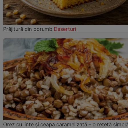
Prăjitură din porumb
Deserturi
Orez cu linte și ceapă caramelizată – o rețetă simplă