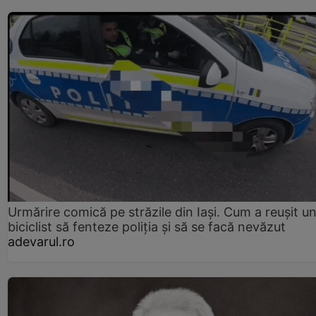
Urmărire comică pe străzile din Iași. Cum a reușit u
biciclist să fenteze poliția și să se facă nevăzut
adevarul.ro