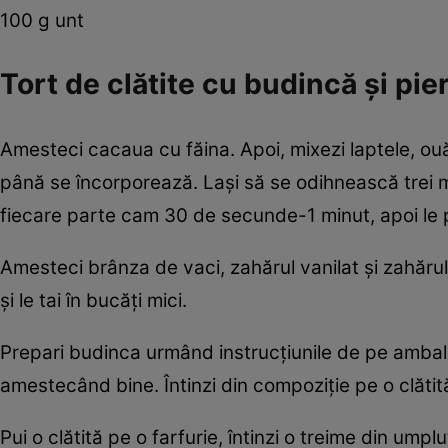
100 g unt
Tort de clătite cu budincă şi pie
Amesteci cacaua cu făina. Apoi, mixezi laptele, ouăl
până se încorporează. Laşi să se odihnească trei minu
fiecare parte cam 30 de secunde-1 minut, apoi le p
Amesteci brânza de vaci, zahărul vanilat şi zahărul 
şi le tai în bucăţi mici.
Prepari budinca urmând instrucţiunile de pe ambalaj
amestecând bine. Întinzi din compoziţie pe o clătită
Pui o clătită pe o farfurie, întinzi o treime din umpl