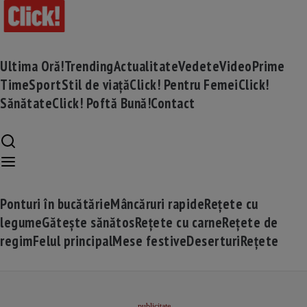
Ultima Oră!
Trending
Actualitate
Vedete
Video
Prime
Time
Sport
Stil de viață
Click! Pentru Femei
Click!
Sănătate
Click! Poftă Bună!
Contact
Ponturi în bucătărie
Mâncăruri rapide
Rețete cu
legume
Gătește sănătos
Rețete cu carne
Rețete de
regim
Felul principal
Mese festive
Deserturi
Rețete