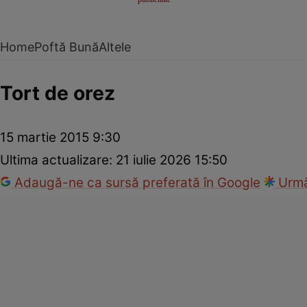
Home
Poftă Bună
Altele
Tort de orez
15 martie 2015 9:30
Ultima actualizare:
21 iulie 2026 15:50
Adaugă-ne ca sursă preferată în Google
Urmă