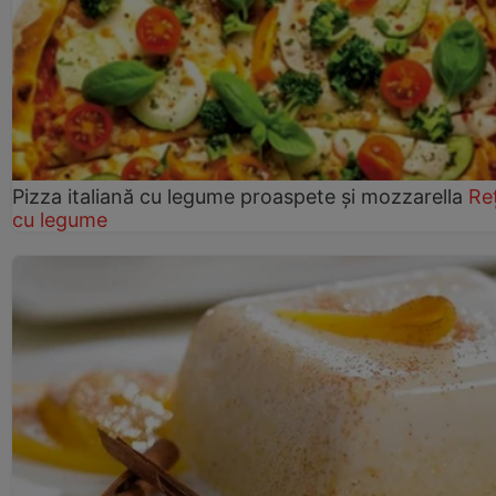
Pizza italiană cu legume proaspete și mozzarella
Re
cu legume