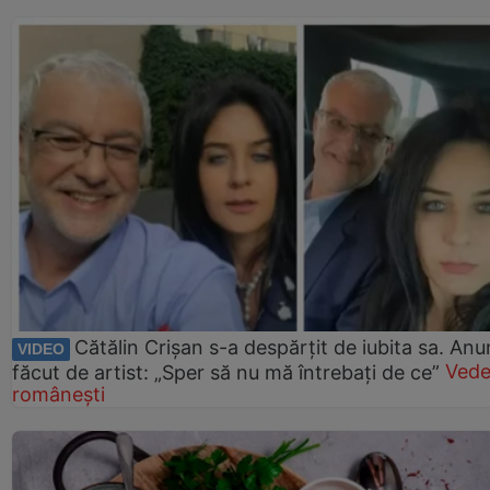
Cătălin Crișan s-a despărțit de iubita sa. Anu
VIDEO
făcut de artist: „Sper să nu mă întrebați de ce”
Vede
românești