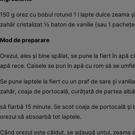
150 g orez cu bobul rotund 1 l lapte dulce zeama ş
zahăr cristalizat ½ baton de vanilie (sau 1 pacheţel
Mod de preparare
Orezul, ales şi bine spălat, se pune la fiert în apă 
apă rece. Caisele se pun în apă cu rom să se umfle
Se pune laptele la fiert cu un praf de sare şi vani
zahăr, coaja de portocală, curăţată de partea albă 
să fiarbă 15 minute. Se scot coaja de portocală şi b
orezul să absoarbă tot laptele.
Când orezul este călduţ, se adaugă untul, zeama de