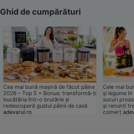
Ghid de cumpărături
Cea mai bună mașină de făcut pâine
Cele mai bu
2026 – Top 5 + Bonus: transformă-ți
și legume în
bucătăria într-o brutărie și
sucuri proas
redescoperă gustul pâinii de casă
și renunți tr
adevarul.ro
comerț
adev