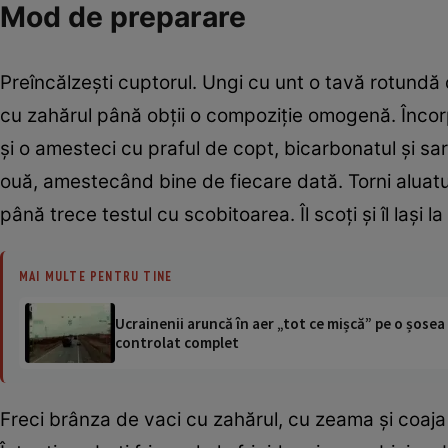
Mod de preparare
Preîncălzeşti cuptorul. Ungi cu unt o tavă rotundă de
cu zahărul până obţii o compoziţie omogenă. Încorpo
şi o amesteci cu praful de copt, bicarbonatul şi sa
ouă, amestecând bine de fiecare dată. Torni aluatul
până trece testul cu scobitoarea. Îl scoţi şi îl laşi la 
MAI MULTE PENTRU TINE
Ucrainenii aruncă în aer „tot ce mișcă” pe o șose
controlat complet
Freci brânza de vaci cu zahărul, cu zeama şi coaja 