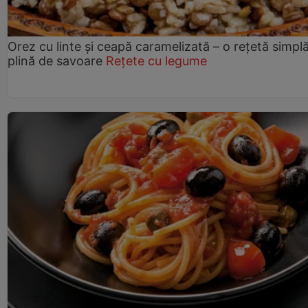
Orez cu linte și ceapă caramelizată – o rețetă simplă
plină de savoare
Rețete cu legume