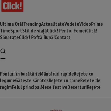
Ultima Oră!
Trending
Actualitate
Vedete
Video
Prime
Time
Sport
Stil de viață
Click! Pentru Femei
Click!
Sănătate
Click! Poftă Bună!
Contact
Ponturi în bucătărie
Mâncăruri rapide
Rețete cu
legume
Gătește sănătos
Rețete cu carne
Rețete de
regim
Felul principal
Mese festive
Deserturi
Rețete