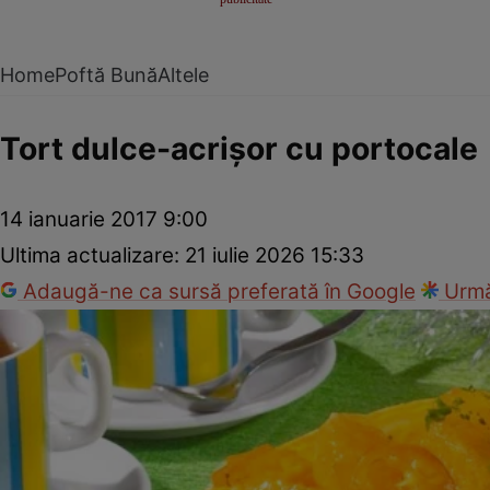
Home
Poftă Bună
Altele
Tort dulce-acrişor cu portocale
14 ianuarie 2017 9:00
Ultima actualizare:
21 iulie 2026 15:33
Adaugă-ne ca sursă preferată în Google
Urmă