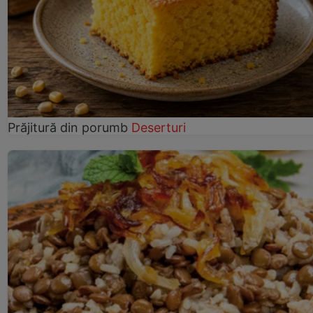
Prăjitură din porumb
Deserturi