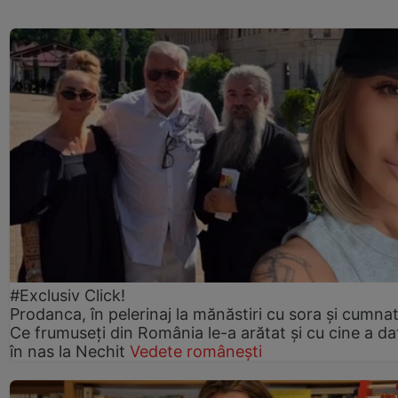
#Exclusiv Click!
Prodanca, în pelerinaj la mănăstiri cu sora și cumnat
Ce frumuseți din România le-a arătat și cu cine a da
în nas la Nechit
Vedete românești