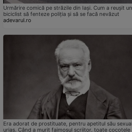
Urmărire comică pe străzile din Iași. Cum a reușit u
biciclist să fenteze poliția și să se facă nevăzut
adevarul.ro
Era adorat de prostituate, pentru apetitul său sexua
uriaș. Când a murit faimosul scriitor, toate cocotele