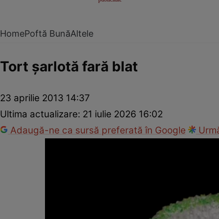
Home
Poftă Bună
Altele
Tort şarlotă fară blat
23 aprilie 2013 14:37
Ultima actualizare:
21 iulie 2026 16:02
Adaugă-ne ca sursă preferată în Google
Urmă