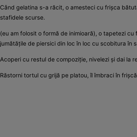
Când gelatina s-a răcit, o amesteci cu frişca bătut
stafidele scurse.
(eu am folosit o formă de inimioară), o tapetezi cu f
jumătăţile de piersici din loc în loc cu scobitura în 
Acoperi cu restul de compoziţie, nivelezi şi dai la 
Răstorni tortul cu grijă pe platou, îl îmbraci în frişc