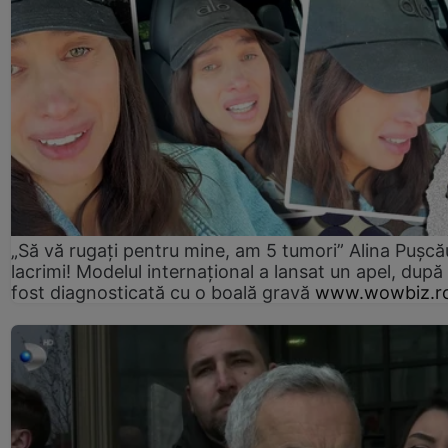
„Să vă rugați pentru mine, am 5 tumori” Alina Pușcău
lacrimi! Modelul internațional a lansat un apel, după
fost diagnosticată cu o boală gravă
www.wowbiz.r