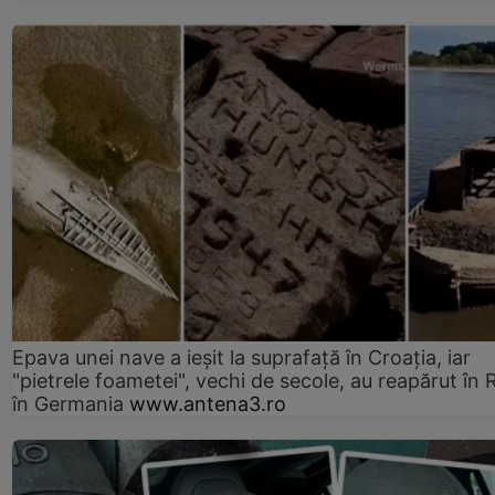
Epava unei nave a ieșit la suprafață în Croația, iar
"pietrele foametei", vechi de secole, au reapărut în R
în Germania
www.antena3.ro