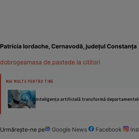
Patricia Iordache, Cernavodă, judeţul Constanţa
dobrogea
masa de paste
de la cititori
MAI MULTE PENTRU TINE
Inteligența artificială transformă departamentele
Urmărește-ne pe
Google News
Facebook
In