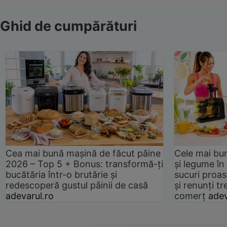
Ghid de cumpărături
Cea mai bună mașină de făcut pâine
Cele mai bu
2026 – Top 5 + Bonus: transformă-ți
și legume în
bucătăria într-o brutărie și
sucuri proas
redescoperă gustul pâinii de casă
și renunți tr
adevarul.ro
comerț
adev