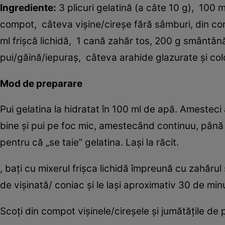
Ingrediente:
3 plicuri gelatină (a câte 10 g), 100 m
compot, câteva vişine/cireşe fără sâmburi, din co
ml frişcă lichidă, 1 cană zahăr tos, 200 g smântâ
pui/găină/iepuraş, câteva arahide glazurate şi col
Mod de preparare
Pui gelatina la hidratat în 100 ml de apă. Amesteci 
bine şi pui pe foc mic, amestecând continuu, până s
pentru că „se taie” gelatina. Laşi la răcit.
, baţi cu mixerul frişca lichidă împreună cu zahărul
de vişinată/ coniac şi le laşi aproximativ 30 de min
Scoţi din compot vişinele/cireşele şi jumătăţile de pie