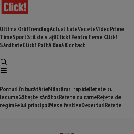
Ultima Oră!
Trending
Actualitate
Vedete
Video
Prime
Time
Sport
Stil de viață
Click! Pentru Femei
Click!
Sănătate
Click! Poftă Bună!
Contact
Ponturi în bucătărie
Mâncăruri rapide
Rețete cu
legume
Gătește sănătos
Rețete cu carne
Rețete de
regim
Felul principal
Mese festive
Deserturi
Rețete