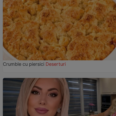
Crumble cu piersici
Deserturi