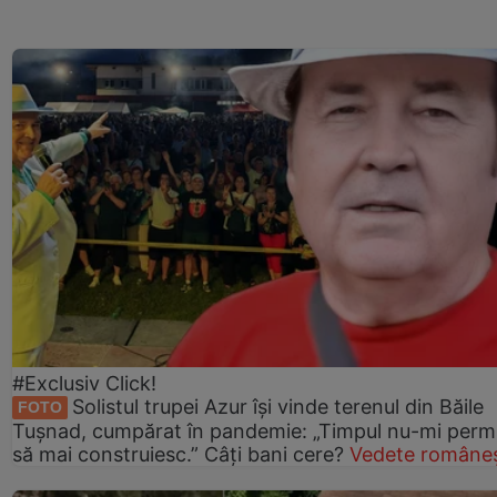
#Exclusiv Click!
Solistul trupei Azur își vinde terenul din Băile
FOTO
Tușnad, cumpărat în pandemie: „Timpul nu-mi perm
să mai construiesc.” Câți bani cere?
Vedete româneș