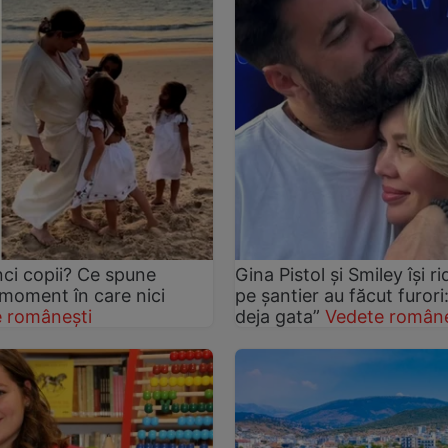
nci copii? Ce spune
Gina Pistol și Smiley își r
 moment în care nici
pe șantier au făcut furori
 românești
deja gata”
Vedete române