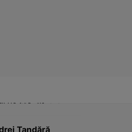
Click! Poftă Bună!
Contact
drei Ţandără