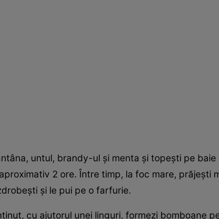
ntâna, untul, brandy-ul şi menta şi topeşti pe baie d
 aproximativ 2 ore. Între timp, la foc mare, prăjeşti 
zdrobeşti şi le pui pe o farfurie.
onţinut, cu ajutorul unei linguri, formezi bomboane p