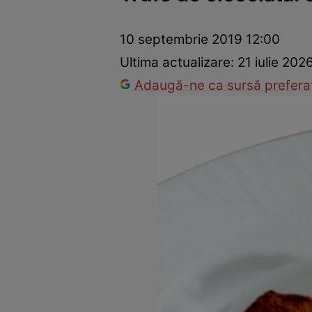
Ponturi în bucătărie
Mâncăruri rapide
Rețete cu legume
10 septembrie 2019 12:00
Ultima actualizare:
21 iulie 202
Adaugă-ne ca sursă preferat