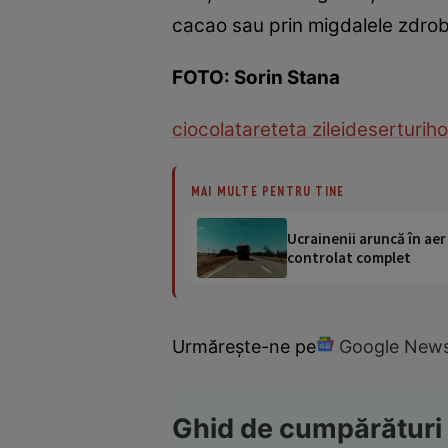
cacao sau prin migdalele zdrob
FOTO: Sorin Stana
ciocolata
reteta zilei
deserturi
ho
MAI MULTE PENTRU TINE
Ucrainenii aruncă în aer
controlat complet
Urmărește-ne pe
Google New
Ghid de cumpărături