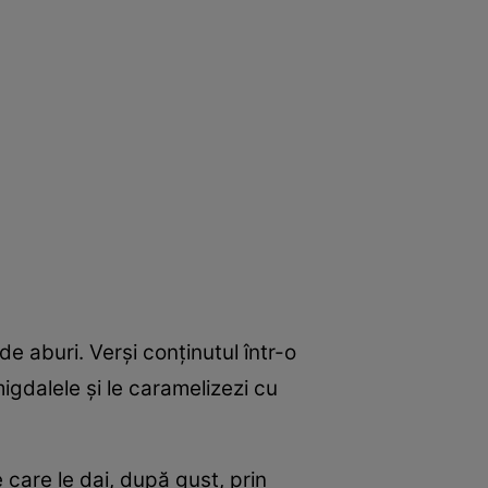
e aburi. Verşi conţinutul într-o
migdalele şi le caramelizezi cu
e care le dai, după gust, prin