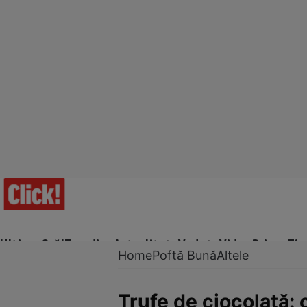
Ultima Oră!
Trending
Actualitate
Vedete
Video
Prime Ti
Home
Poftă Bună
Altele
Trufe de ciocolată: