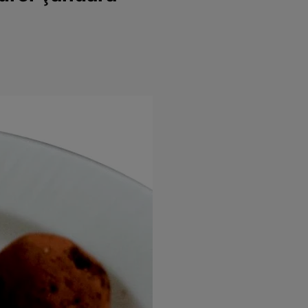
rincipal
Mese festive
Deserturi
Rețete