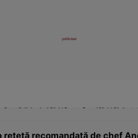
me
Sport
Stil de viață
Click! Pentru Femei
Click! Sănătate
 o reţetă recomandată de chef An