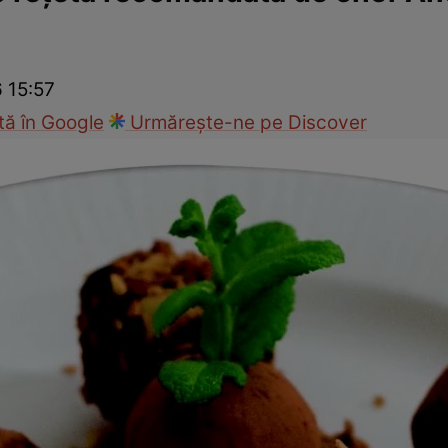
Gătește sănătos
Rețete cu carne
Rețete de regim
Felul p
6 15:57
ă în Google
Urmărește-ne pe Discover