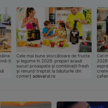
pâine
Cele mai bune storcătoare de fructe
Cel m
rmă-ți
și legume în 2026: prepari acasă
2026
sucuri proaspete și combinații fresh
espre
să
și renunți treptat la băuturile din
cremo
comerț
adevarul.ro
cafen