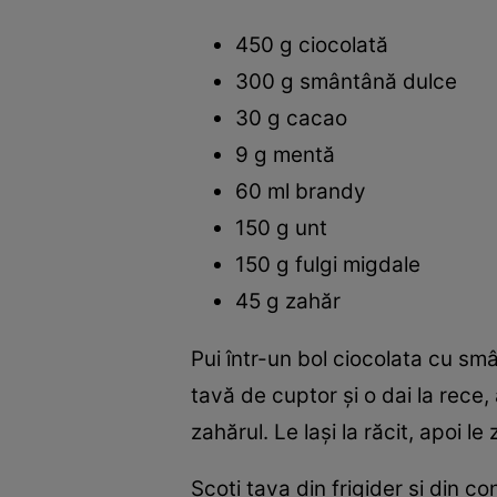
450 g ciocolată
300 g smântână dulce
30 g cacao
9 g mentă
60 ml brandy
150 g unt
150 g fulgi migdale
45 g zahăr
Pui într-un bol ciocolata cu smâ
tavă de cuptor şi o dai la rece,
zahărul. Le laşi la răcit, apoi le 
Scoţi tava din frigider şi din c