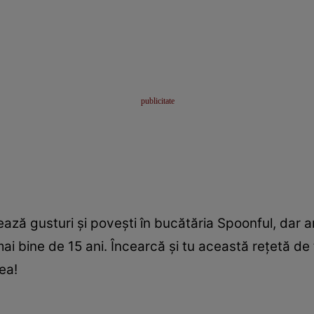
ză gusturi şi poveşti în bucătăria Spoonful, dar ar
i bine de 15 ani. Încearcă şi tu această reţetă de 
mea!