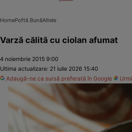
Home
Poftă Bună
Altele
Varză călită cu ciolan afumat
4 noiembrie 2015 9:00
Ultima actualizare:
21 iulie 2026 15:40
Adaugă-ne ca sursă preferată în Google
Urmă