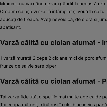
Mmmm...numai când ne-am gândit la această reţetă 
Credem că aşa vi s-ar fi întâmplat şi vouă în caz
apucaţi de treabă. Aveţi nevoie ca, de o oră şi jumă
apetisant.
Varză călită cu ciolan afumat - I
1 varză murată 2 cepe 2 ciolane mici de porc afumate 
frunze de salvie sare piper
Varză călită cu ciolan afumat - 
Tai varza fideluţă, o speli în mai multe ape calde 
Tai ceapa mărunt, o înăbuşi în ulei bine încins până 