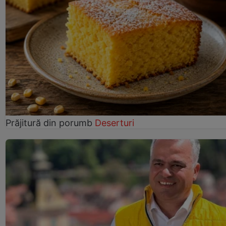
Prăjitură din porumb
Deserturi