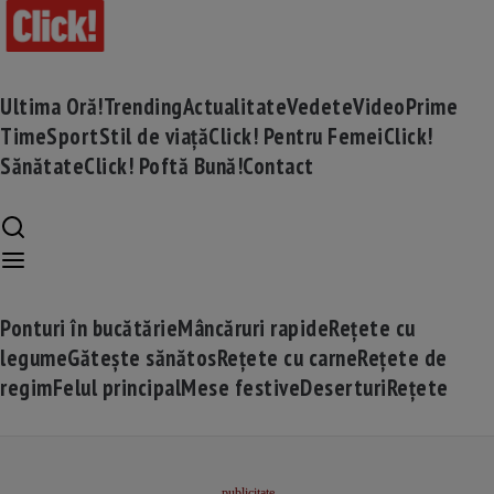
Ultima Oră!
Trending
Actualitate
Vedete
Video
Prime
Time
Sport
Stil de viață
Click! Pentru Femei
Click!
Sănătate
Click! Poftă Bună!
Contact
Ponturi în bucătărie
Mâncăruri rapide
Rețete cu
legume
Gătește sănătos
Rețete cu carne
Rețete de
regim
Felul principal
Mese festive
Deserturi
Rețete