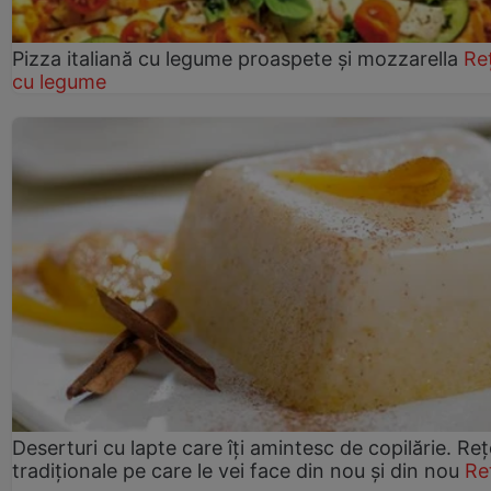
Pizza italiană cu legume proaspete și mozzarella
Re
cu legume
Deserturi cu lapte care îți amintesc de copilărie. Reț
tradiționale pe care le vei face din nou și din nou
Re