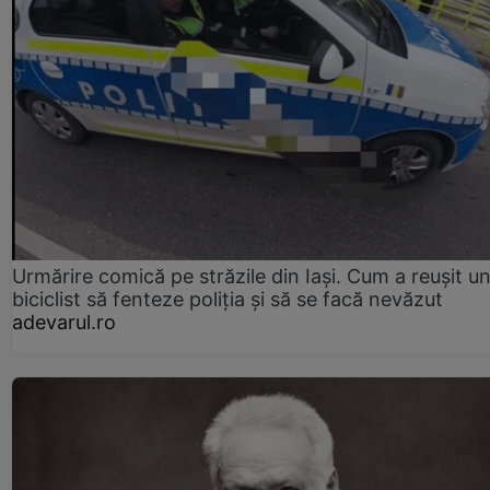
Urmărire comică pe străzile din Iași. Cum a reușit u
biciclist să fenteze poliția și să se facă nevăzut
adevarul.ro