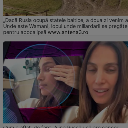
„Dacă Rusia ocupă statele baltice, a doua zi venim ai
Unde este Wamani, locul unde miliardarii se pregăte
pentru apocalipsă
www.antena3.ro
Cum a aflat, de fapt, Alina Pușcău că are cancer.