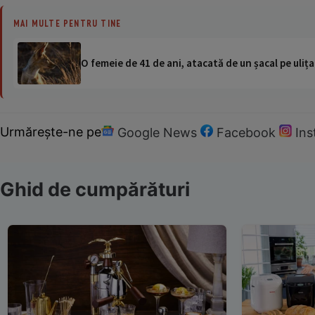
MAI MULTE PENTRU TINE
O femeie de 41 de ani, atacată de un șacal pe ulița
Urmărește-ne pe
Google News
Facebook
In
Ghid de cumpărături