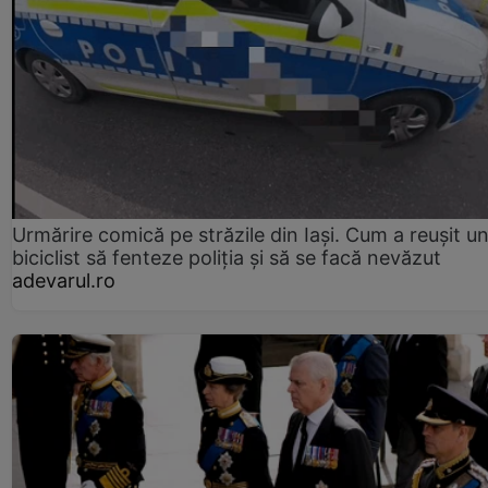
Urmărire comică pe străzile din Iași. Cum a reușit u
biciclist să fenteze poliția și să se facă nevăzut
adevarul.ro