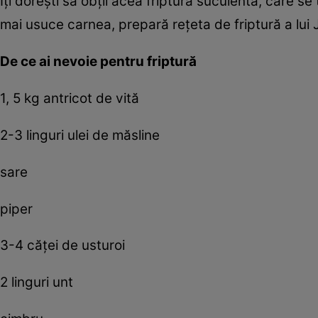
Îţi doreşti să obţii acea friptură suculentă, care s
mai usuce carnea, prepară reţeta de friptură a lui 
De ce ai nevoie pentru friptură
1, 5 kg antricot de vită
2-3 linguri ulei de măsline
sare
piper
3-4 căţei de usturoi
2 linguri unt