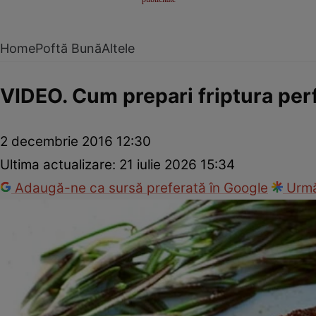
Home
Poftă Bună
Altele
VIDEO. Cum prepari friptura perf
2 decembrie 2016 12:30
Ultima actualizare:
21 iulie 2026 15:34
Adaugă-ne ca sursă preferată în Google
Urmă