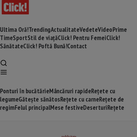
Ultima Oră!
Trending
Actualitate
Vedete
Video
Prime
Time
Sport
Stil de viață
Click! Pentru Femei
Click!
Sănătate
Click! Poftă Bună!
Contact
Ponturi în bucătărie
Mâncăruri rapide
Rețete cu
legume
Gătește sănătos
Rețete cu carne
Rețete de
regim
Felul principal
Mese festive
Deserturi
Rețete