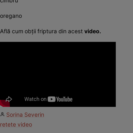
cimbru
oregano
Află cum obţii friptura din acest
video.
Sorina Severin
retete video