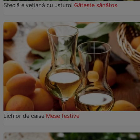
Sfeclă elvețiană cu usturoi
Gătește sănătos
Lichior de caise
Mese festive