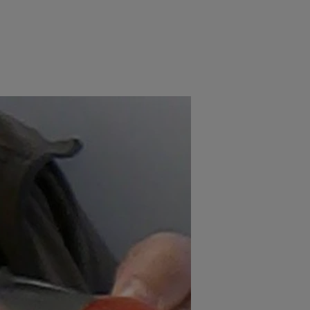
rincipal
Mese festive
Deserturi
Rețete