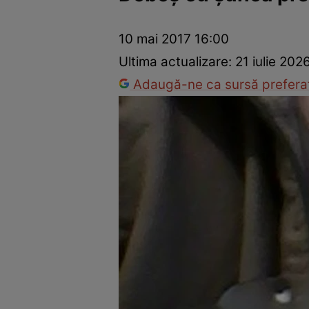
Ponturi în bucătărie
Mâncăruri rapide
Rețete cu legume
10 mai 2017 16:00
Ultima actualizare:
21 iulie 202
Adaugă-ne ca sursă preferat