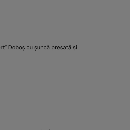
ort“ Doboş cu şuncă presată şi