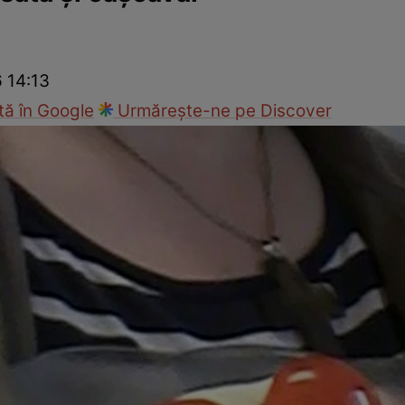
Gătește sănătos
Rețete cu carne
Rețete de regim
Felul p
6 14:13
ă în Google
Urmărește-ne pe Discover