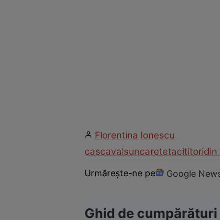
Florentina Ionescu
cascaval
sunca
reteta
cititori
din
Urmărește-ne pe
Google New
Ghid de cumpărături