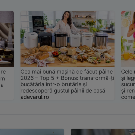
are
Cea mai bună mașină de făcut pâine
Cele 
2026 – Top 5 + Bonus: transformă-ți
și le
um
bucătăria într-o brutărie și
sucur
ta
redescoperă gustul pâinii de casă
și ren
adevarul.ro
come