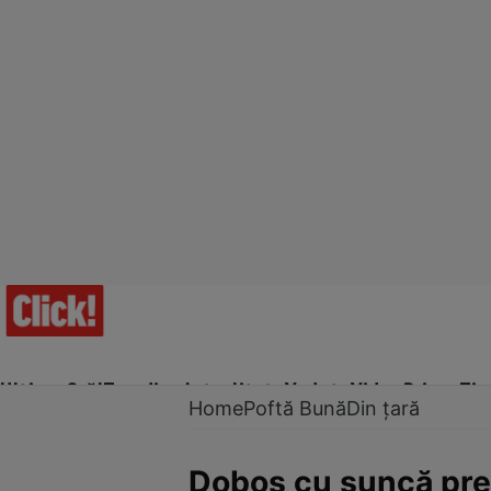
Ultima Oră!
Trending
Actualitate
Vedete
Video
Prime Ti
Home
Poftă Bună
Din țară
Doboş cu şuncă pre