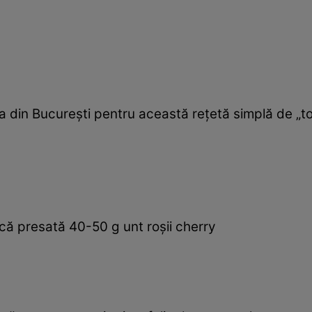
a din Bucureşti pentru această reţetă simplă de „t
că presată 40-50 g unt roşii cherry