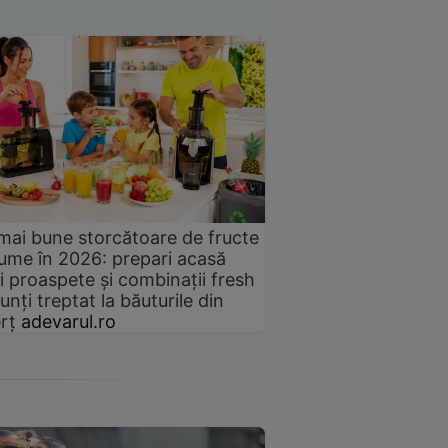
mai bune storcătoare de fructe
gume în 2026: prepari acasă
i proaspete și combinații fresh
unți treptat la băuturile din
rț
adevarul.ro