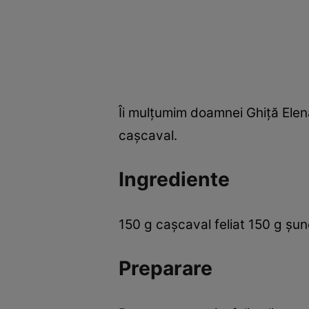
Îi mulţumim doamnei Ghiţă Elen
caşcaval.
Ingrediente
150 g caşcaval feliat 150 g şun
Preparare