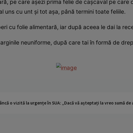
ră, pe care aşezi prima felie de caşcaval pe care o 
 uns cu unt şi tot aşa, până termini toate feliile.
ri cu folie alimentară, iar după aceea le dai la rec
 marginile neuniforme, după care tai în formă de dr
ncă o vizită la urgențe în SUA: „Dacă vă așteptați la vreo sumă de a