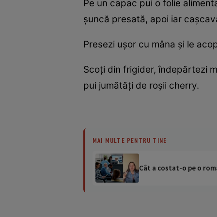
Pe un capac pui o folie alimenta
şuncă presată, apoi iar caşcaval
Presezi uşor cu mâna şi le acope
Scoţi din frigider, îndepărtezi
pui jumătăţi de roşii cherry.
MAI MULTE PENTRU TINE
Cât a costat-o pe o româ