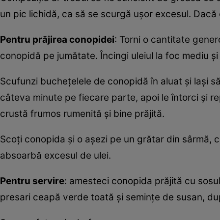
un pic lichidă, ca să se scurgă uşor excesul. Dacă
Pentru prăjirea conopidei
: Torni o cantitate gener
conopidă pe jumătate. Încingi uleiul la foc mediu şi 
Scufunzi bucheţelele de conopidă în aluat şi laşi să 
câteva minute pe fiecare parte, apoi le întorci şi 
crustă frumos rumenită şi bine prăjită.
Scoţi conopida şi o aşezi pe un grătar din sârmă, 
absoarbă excesul de ulei.
Pentru servire
: amesteci conopida prăjită cu sosul 
presari ceapă verde toată şi seminţe de susan, după