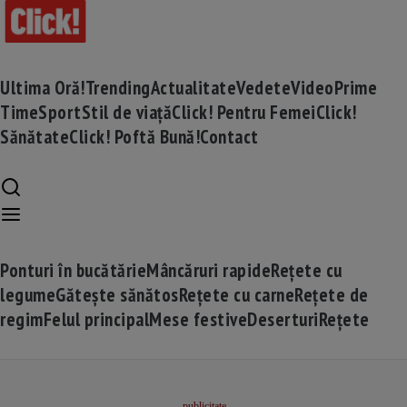
Ultima Oră!
Trending
Actualitate
Vedete
Video
Prime
Time
Sport
Stil de viață
Click! Pentru Femei
Click!
Sănătate
Click! Poftă Bună!
Contact
Ponturi în bucătărie
Mâncăruri rapide
Rețete cu
legume
Gătește sănătos
Rețete cu carne
Rețete de
regim
Felul principal
Mese festive
Deserturi
Rețete