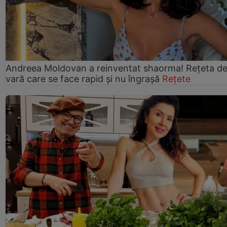
Andreea Moldovan a reinventat shaorma! Rețeta d
vară care se face rapid și nu îngrașă
Rețete