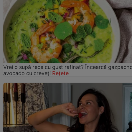
Vrei o supă rece cu gust rafinat? Încearcă gazpach
avocado cu creveți
Rețete