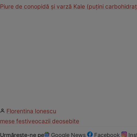
Piure de conopidă şi varză Kale (puţini carbohidraţ
Florentina Ionescu
mese festive
ocazii deosebite
Urmărește-ne pe
Google News
Facebook
In