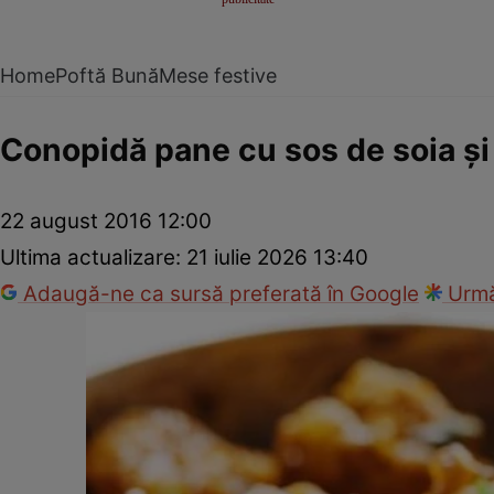
Home
Poftă Bună
Mese festive
Conopidă pane cu sos de soia şi 
22 august 2016 12:00
Ultima actualizare:
21 iulie 2026 13:40
Adaugă-ne ca sursă preferată în Google
Urmă