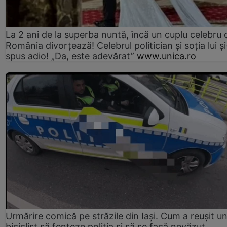
La 2 ani de la superba nuntă, încă un cuplu celebru 
România divorțează! Celebrul politician și soția lui ș
spus adio! „Da, este adevărat”
www.unica.ro
Urmărire comică pe străzile din Iași. Cum a reușit u
biciclist să fenteze poliția și să se facă nevăzut