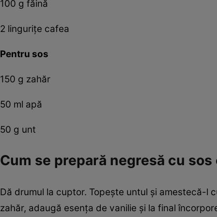
100 g făină
2 linguriţe cafea
Pentru sos
150 g zahăr
50 ml apă
50 g unt
Cum se prepară negresă cu sos
Dă drumul la cuptor. Topeşte untul şi amestecă-l c
zahăr, adaugă esenţa de vanilie şi la final încorpor