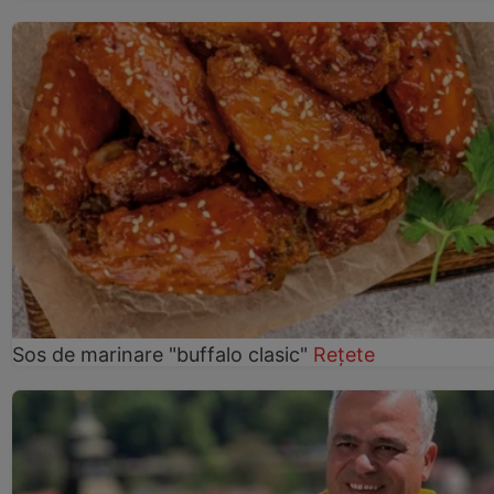
Sos de marinare "buffalo clasic"
Rețete