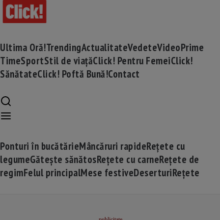
Ultima Oră!
Trending
Actualitate
Vedete
Video
Prime
Time
Sport
Stil de viață
Click! Pentru Femei
Click!
Sănătate
Click! Poftă Bună!
Contact
Ponturi în bucătărie
Mâncăruri rapide
Rețete cu
legume
Gătește sănătos
Rețete cu carne
Rețete de
regim
Felul principal
Mese festive
Deserturi
Rețete