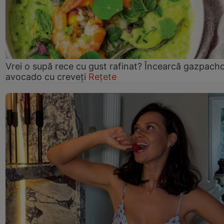
Vrei o supă rece cu gust rafinat? Încearcă gazpach
avocado cu creveți
Rețete