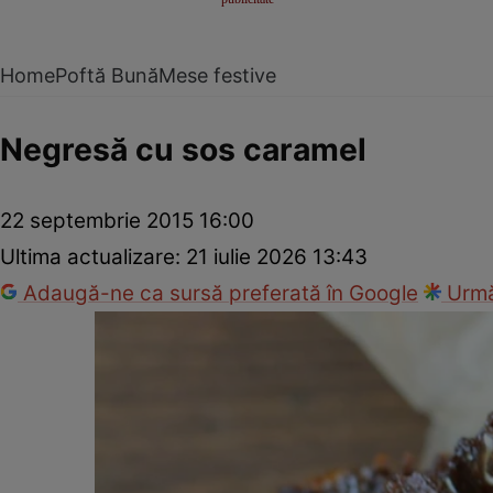
Home
Poftă Bună
Mese festive
Negresă cu sos caramel
22 septembrie 2015 16:00
Ultima actualizare:
21 iulie 2026 13:43
Adaugă-ne ca sursă preferată în Google
Urmă