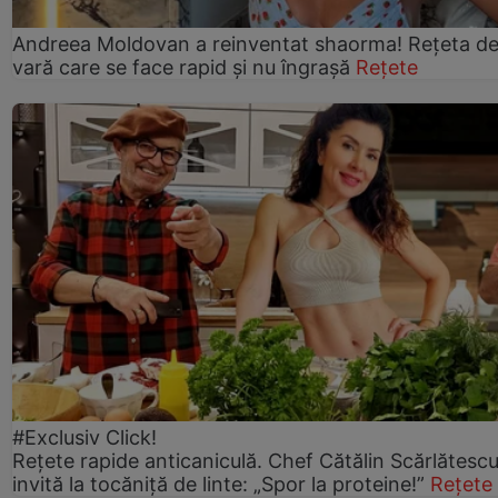
Andreea Moldovan a reinventat shaorma! Rețeta d
vară care se face rapid și nu îngrașă
Rețete
#Exclusiv Click!
Rețete rapide anticaniculă. Chef Cătălin Scărlătesc
invită la tocăniță de linte: „Spor la proteine!”
Rețete