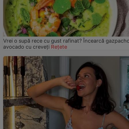
Vrei o supă rece cu gust rafinat? Încearcă gazpach
avocado cu creveți
Rețete