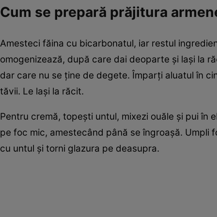
Cum se prepară prăjitura armen
Amesteci făina cu bicarbonatul, iar restul ingredien
omogenizează, după care dai deoparte şi laşi la răco
dar care nu se ţine de degete. Împarţi aluatul în cin
tăvii. Le laşi la răcit.
Pentru cremă, topeşti untul, mixezi ouăle şi pui în e
pe foc mic, amestecând până se îngroaşă. Umpli foi
cu untul şi torni glazura pe deasupra.