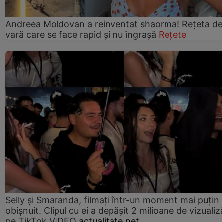
Andreea Moldovan a reinventat shaorma! Rețeta d
vară care se face rapid și nu îngrașă
Rețete
Selly și Smaranda, filmați într-un moment mai puțin
obișnuit. Clipul cu ei a depășit 2 milioane de vizualiz
pe TikTok VIDEO
actualitate.net