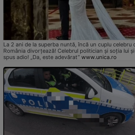
La 2 ani de la superba nuntă, încă un cuplu celebru 
România divorțează! Celebrul politician și soția lui ș
spus adio! „Da, este adevărat”
www.unica.ro