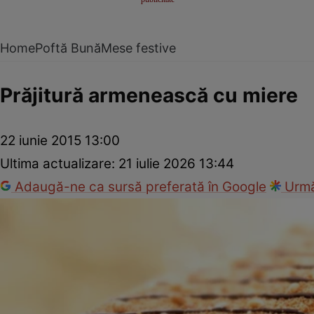
Home
Poftă Bună
Mese festive
Prăjitură armenească cu miere
22 iunie 2015 13:00
Ultima actualizare:
21 iulie 2026 13:44
Adaugă-ne ca sursă preferată în Google
Urmă