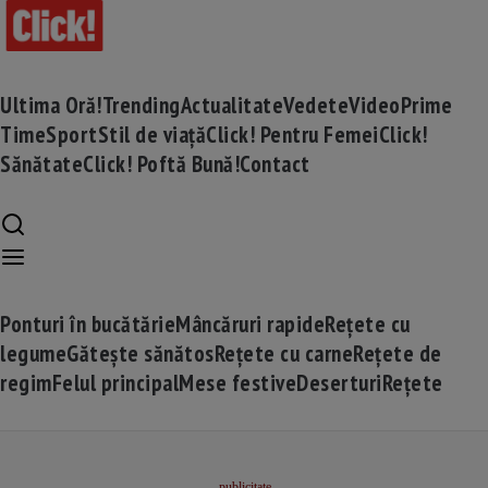
Ultima Oră!
Trending
Actualitate
Vedete
Video
Prime
Time
Sport
Stil de viață
Click! Pentru Femei
Click!
Sănătate
Click! Poftă Bună!
Contact
Ponturi în bucătărie
Mâncăruri rapide
Rețete cu
legume
Gătește sănătos
Rețete cu carne
Rețete de
regim
Felul principal
Mese festive
Deserturi
Rețete