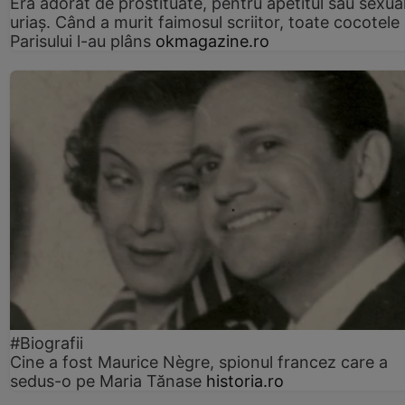
Era adorat de prostituate, pentru apetitul său sexua
uriaș. Când a murit faimosul scriitor, toate cocotele
Parisului l-au plâns
okmagazine.ro
#Biografii
Cine a fost Maurice Nègre, spionul francez care a
sedus-o pe Maria Tănase
historia.ro