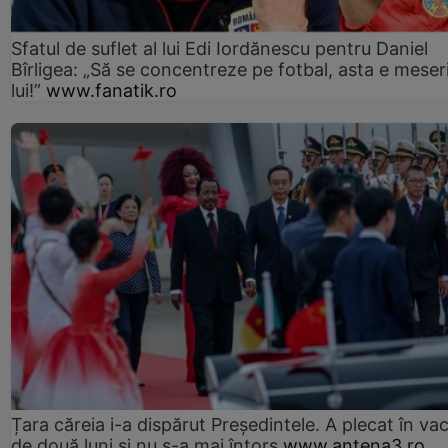
Sfatul de suflet al lui Edi Iordănescu pentru Daniel
Bîrligea: „Să se concentreze pe fotbal, asta e meser
lui!”
www.fanatik.ro
Țara căreia i-a dispărut Președintele. A plecat în va
de două luni și nu s-a mai întors
www.antena3.ro