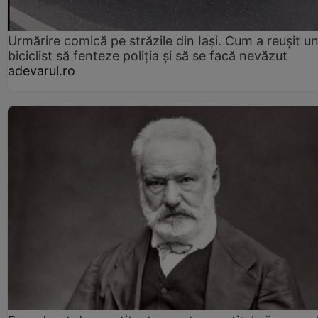
Urmărire comică pe străzile din Iași. Cum a reușit u
biciclist să fenteze poliția și să se facă nevăzut
adevarul.ro