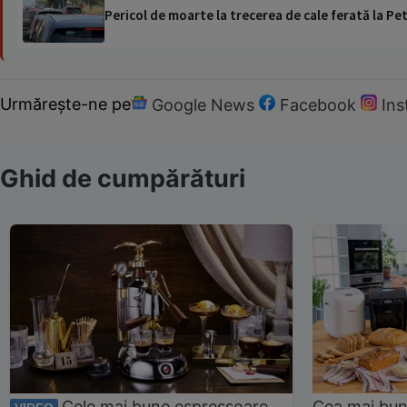
Pericol de moarte la trecerea de cale ferată la Pet
Urmărește-ne pe
Google News
Facebook
In
Ghid de cumpărături
Cele mai bune espressoare
Cea mai bun