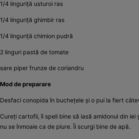
1/4 linguriță usturoi ras
1/4 linguriță ghimbir ras
1/4 linguriță chimion pudră
2 linguri pastă de tomate
sare piper frunze de coriandru
Mod de preparare
Desfaci conopida în buchețele și o pui la fiert câtev
Cureți cartofii, îi speli bine să iasă amidonul din iei 
nu se înmoaie ca de piure. Îi scurgi bine de apă.