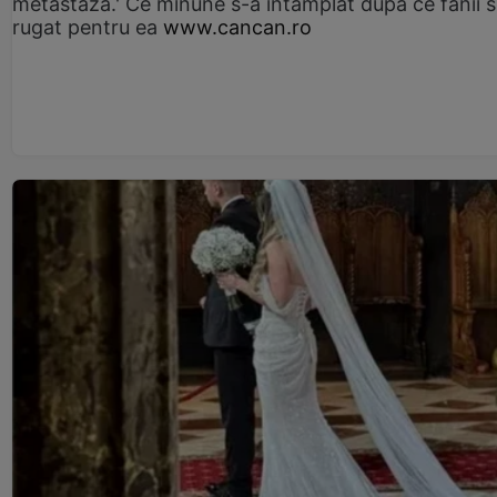
metastază.' Ce minune s-a întâmplat după ce fanii 
rugat pentru ea
www.cancan.ro