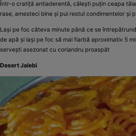
Într-o cratiță antiaderentă, călești puțin ceapa tăi
rase, amesteci bine și pui restul condimentelor și 
Lași pe foc câteva minute până ce se întrepătrund 
de apă și lași pe foc să mai fiarbă aproximativ 5 min
servești asezonat cu coriandru proaspăt
Desert Jalebi