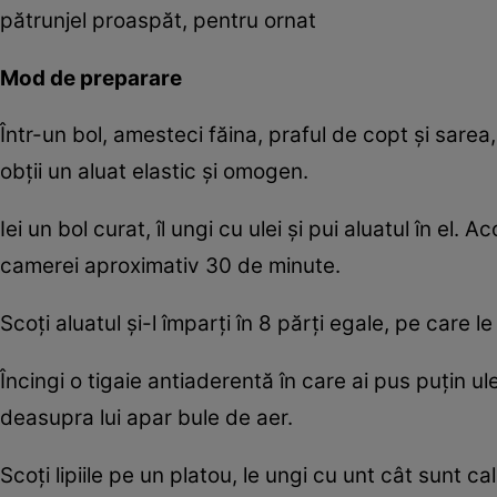
pătrunjel proaspăt, pentru ornat
Mod de preparare
Într-un bol, amesteci făina, praful de copt și sarea,
obții un aluat elastic și omogen.
Iei un bol curat, îl ungi cu ulei și pui aluatul în el.
camerei aproximativ 30 de minute.
Scoți aluatul și-l împarți în 8 părți egale, pe care 
Încingi o tigaie antiaderentă în care ai pus puțin ule
deasupra lui apar bule de aer.
Scoți lipiile pe un platou, le ungi cu unt cât sunt c