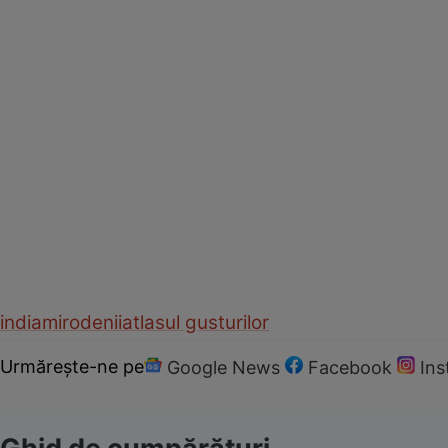
india
mirodenii
atlasul gusturilor
Urmărește-ne pe
Google News
Facebook
In