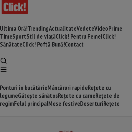
Ultima Oră!
Trending
Actualitate
Vedete
Video
Prime
Time
Sport
Stil de viață
Click! Pentru Femei
Click!
Sănătate
Click! Poftă Bună!
Contact
Ponturi în bucătărie
Mâncăruri rapide
Rețete cu
legume
Gătește sănătos
Rețete cu carne
Rețete de
regim
Felul principal
Mese festive
Deserturi
Rețete