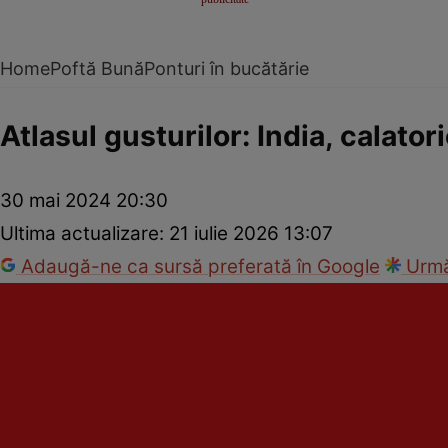
Home
Poftă Bună
Ponturi în bucătărie
Atlasul gusturilor: India, calato
30 mai 2024 20:30
Ultima actualizare:
21 iulie 2026 13:07
Adaugă-ne ca sursă preferată în Google
Urmă