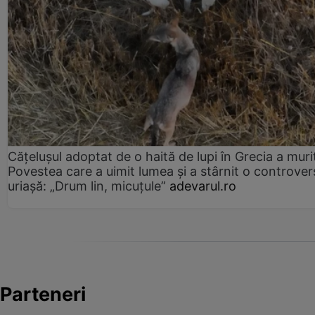
Cățelușul adoptat de o haită de lupi în Grecia a muri
Povestea care a uimit lumea și a stârnit o controver
uriașă: „Drum lin, micuțule”
adevarul.ro
Parteneri