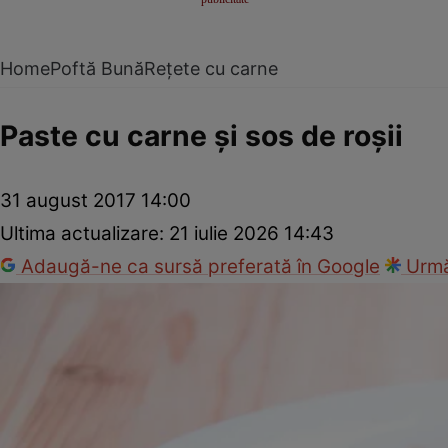
Home
Poftă Bună
Rețete cu carne
Paste cu carne şi sos de roşii
31 august 2017 14:00
Ultima actualizare:
21 iulie 2026 14:43
Adaugă-ne ca sursă preferată în Google
Urmă