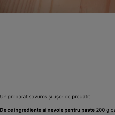
Un preparat savuros şi uşor de pregătit.
De ce ingrediente ai nevoie pentru paste
200 g ca