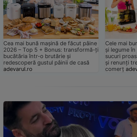
Cea mai bună mașină de făcut pâine
Cele mai bu
2026 – Top 5 + Bonus: transformă-ți
și legume în
bucătăria într-o brutărie și
sucuri proas
redescoperă gustul pâinii de casă
și renunți tr
adevarul.ro
comerț
adev