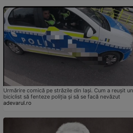
Urmărire comică pe străzile din Iași. Cum a reușit u
biciclist să fenteze poliția și să se facă nevăzut
adevarul.ro