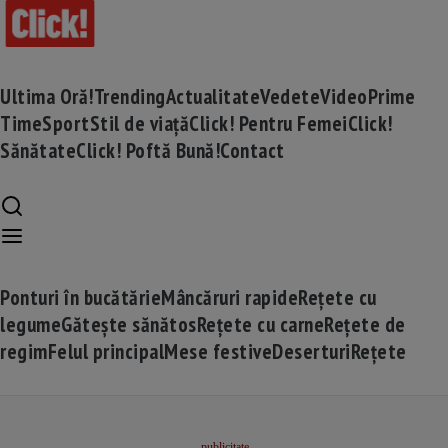
Ultima Oră!
Trending
Actualitate
Vedete
Video
Prime
Time
Sport
Stil de viață
Click! Pentru Femei
Click!
Sănătate
Click! Poftă Bună!
Contact
Ponturi în bucătărie
Mâncăruri rapide
Rețete cu
legume
Gătește sănătos
Rețete cu carne
Rețete de
regim
Felul principal
Mese festive
Deserturi
Rețete