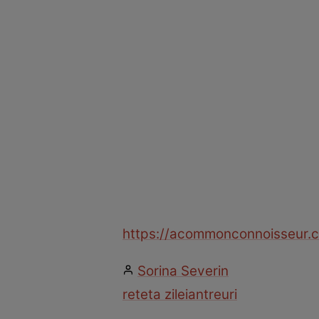
https://acommonconnoisseur.
Sorina Severin
reteta zilei
antreuri