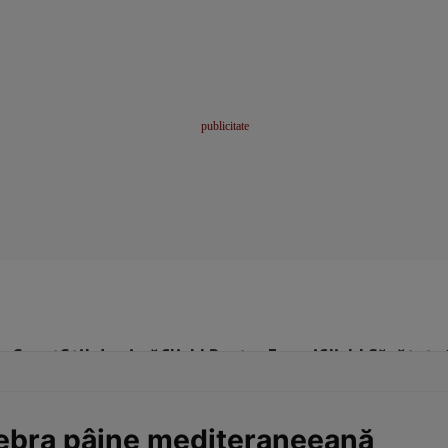
me
Sport
Stil de viață
Click! Pentru Femei
Click! Sănătate
ebra pâine mediteraneeană