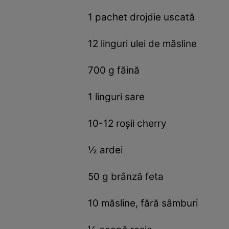
1 pachet drojdie uscată
12 linguri ulei de măsline
700 g făină
1 linguri sare
10-12 roşii cherry
½ ardei
50 g brânză feta
10 măsline, fără sâmburi