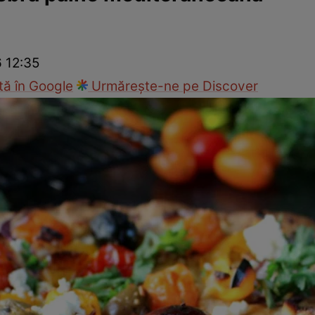
Gătește sănătos
Rețete cu carne
Rețete de regim
Felul p
6 12:35
ă în Google
Urmărește-ne pe Discover