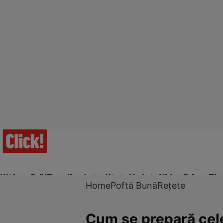
Ultima Oră!
Trending
Actualitate
Vedete
Video
Prime Ti
Home
Poftă Bună
Rețete
Cum se prepară cel