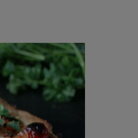
rincipal
Mese festive
Deserturi
Rețete