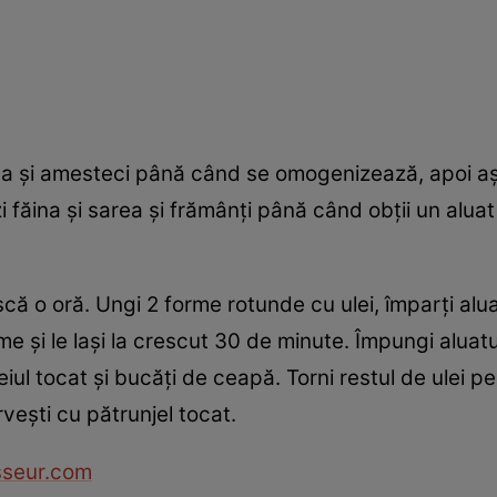
ea şi amesteci până când se omogenizează, apoi aşte
i făina şi sarea şi frămânţi până când obţii un alua
ască o oră. Ungi 2 forme rotunde cu ulei, împarţi alua
me şi le laşi la crescut 30 de minute. Împungi aluatul
iul tocat şi bucăţi de ceapă. Torni restul de ulei pe
eşti cu pătrunjel tocat.
sseur.com