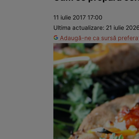
Ponturi în bucătărie
Mâncăruri rapide
Rețete cu legume
11 iulie 2017 17:00
Ultima actualizare:
21 iulie 202
Adaugă-ne ca sursă preferat