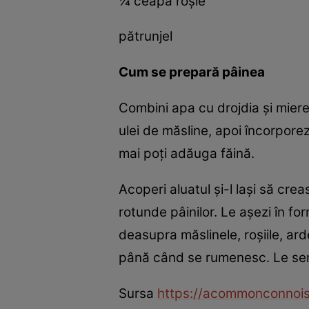
¼ ceapă roşie
pătrunjel
Cum se prepară pâinea
Combini apa cu drojdia şi mier
ulei de măsline, apoi încorporez
mai poţi adăuga făină.
Acoperi aluatul şi-l laşi să cre
rotunde pâinilor. Le aşezi în for
deasupra măslinele, roşiile, arde
până când se rumenesc. Le serv
Sursa
https://acommonconnoi