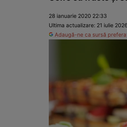
Ponturi în bucătărie
Mâncăruri rapide
Rețete cu legume
28 ianuarie 2020 22:33
Ultima actualizare:
21 iulie 202
Adaugă-ne ca sursă preferat