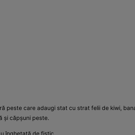
ră peste care adaugi stat cu strat felii de kiwi, ban
tă şi căpşuni peste.
u îngheţată de fistic.