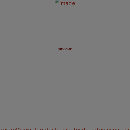
rapide
30 minute
gateste sanatos
deserturi usoare
h