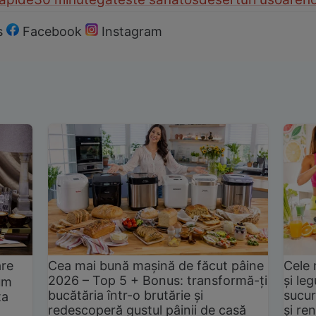
s
Facebook
Instagram
are
Cea mai bună mașină de făcut pâine
Cele 
2026 – Top 5 + Bonus: transformă-ți
și le
um
bucătăria într-o brutărie și
sucur
ta
redescoperă gustul pâinii de casă
și ren