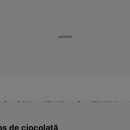
me
Sport
Stil de viață
Click! Pentru Femei
Click! Sănătate
os de ciocolată