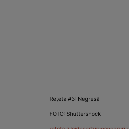
Reţeta #3: Negresă
FOTO: Shuttershock
reteta zilei
deserturi
mancaruri 