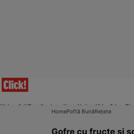
Ultima Oră!
Trending
Actualitate
Vedete
Video
Prime Ti
Home
Poftă Bună
Rețete
Gofre cu fructe şi s