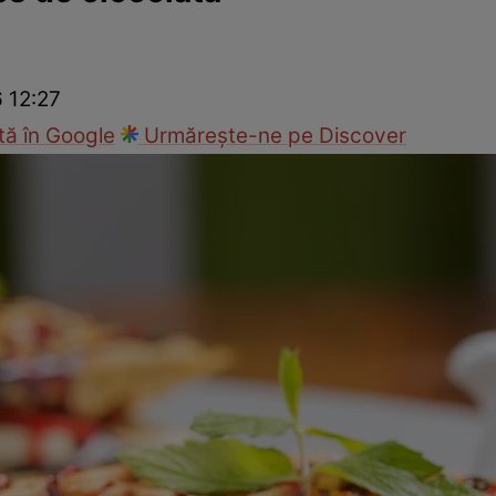
Gătește sănătos
Rețete cu carne
Rețete de regim
Felul p
6 12:27
ă în Google
Urmărește-ne pe Discover