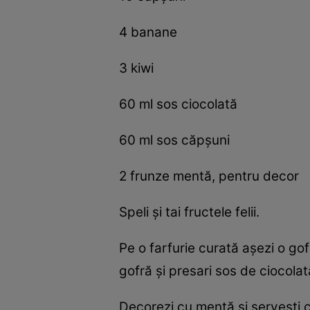
4 banane
3 kiwi
60 ml sos ciocolată
60 ml sos căpşuni
2 frunze mentă, pentru decor
Speli şi tai fructele felii.
Pe o farfurie curată aşezi o gof
gofră şi presari sos de ciocola
Decorezi cu mentă şi serveşti c