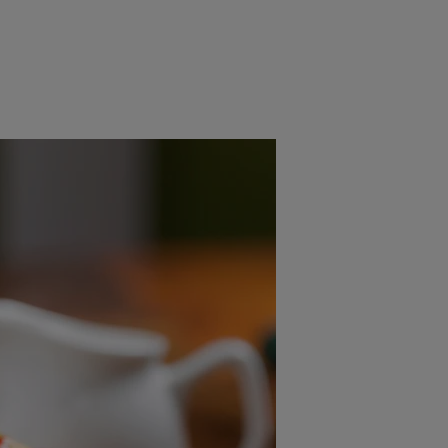
rincipal
Mese festive
Deserturi
Rețete