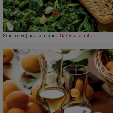
Sfeclă elvețiană cu usturoi
Gătește sănătos