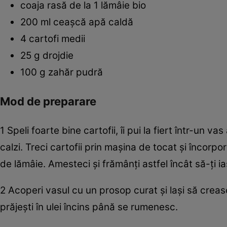
coaja rasă de la 1 lămâie bio
200 ml ceaşcă apă caldă
4 cartofi medii
25 g drojdie
100 g zahăr pudră
Mod de preparare
1 Speli foarte bine cartofii, îi pui la fiert într-un v
calzi. Treci cartofii prin maşina de tocat şi încorpo
de lămâie. Amesteci şi frămânţi astfel încât să-ţi ia
2 Acoperi vasul cu un prosop curat şi laşi să creas
prăjeşti în ulei încins până se rumenesc.