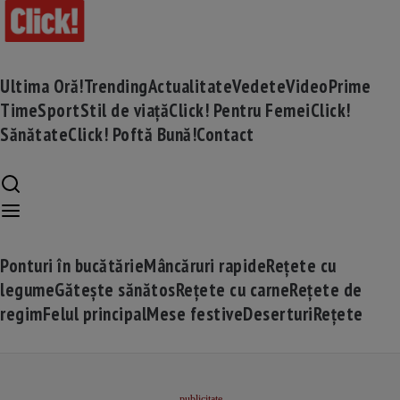
Ultima Oră!
Trending
Actualitate
Vedete
Video
Prime
Time
Sport
Stil de viață
Click! Pentru Femei
Click!
Sănătate
Click! Poftă Bună!
Contact
Ponturi în bucătărie
Mâncăruri rapide
Rețete cu
legume
Gătește sănătos
Rețete cu carne
Rețete de
regim
Felul principal
Mese festive
Deserturi
Rețete