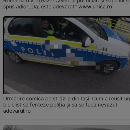
România divorțează! Celebrul politician și soția lui ș
spus adio! „Da, este adevărat”
www.unica.ro
Urmărire comică pe străzile din Iași. Cum a reușit u
biciclist să fenteze poliția și să se facă nevăzut
adevarul.ro