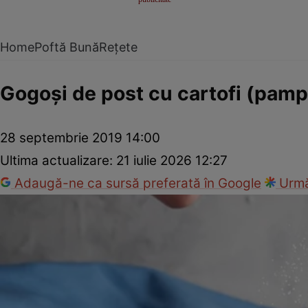
Home
Poftă Bună
Rețete
Gogoşi de post cu cartofi (pam
28 septembrie 2019 14:00
Ultima actualizare:
21 iulie 2026 12:27
Adaugă-ne ca sursă preferată în Google
Urmă