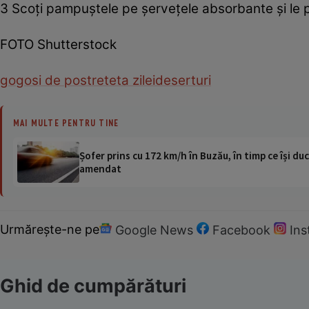
3 Scoţi pampuştele pe şerveţele absorbante şi le 
FOTO Shutterstock
gogosi de post
reteta zilei
deserturi
MAI MULTE PENTRU TINE
Șofer prins cu 172 km/h în Buzău, în timp ce își duc
amendat
Urmărește-ne pe
Google News
Facebook
In
Ghid de cumpărături