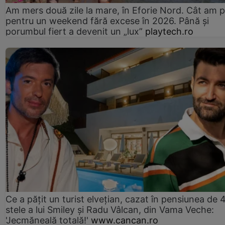
Am mers două zile la mare, în Eforie Nord. Cât am pl
pentru un weekend fără excese în 2026. Până și
porumbul fiert a devenit un „lux”
playtech.ro
Ce a pățit un turist elvețian, cazat în pensiunea de 
stele a lui Smiley și Radu Vâlcan, din Vama Veche:
'Jecmăneală totală!'
www.cancan.ro