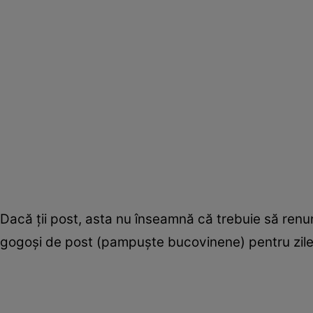
Dacă ţii post, asta nu înseamnă că trebuie să renun
gogoşi de post (pampuşte bucovinene) pentru zilele