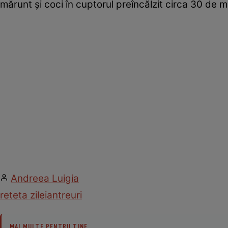
mărunt şi coci în cuptorul preîncălzit circa 30 de m
Andreea Luigia
reteta zilei
antreuri
MAI MULTE PENTRU TINE