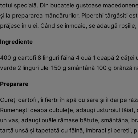
totul specială. Din bucatele gustoase macedonene nu
şi la prepararea mâncărurilor. ­Piperchi ţârgâsiti e
prăjesc în ulei. Când se înmoaie, se adaugă roşiile, 
Ingrediente
400 g cartofi 8 linguri făină 4 ouă 1 ceapă 2 căţei
verde 2 linguri ulei 150 g smântână 100 g brânză r
Preparare
Cureţi cartofii, îi fierbi în apă cu sare şi îi dai pe 
Rumeneşti ceapa cubuleţe, adaugi usturoiul tăiat, ap
un vas, adaugi ouăle rămase bătute, smântâna, brânz
tartă unsă şi tapetată cu făină, îmbraci şi pereţii, 