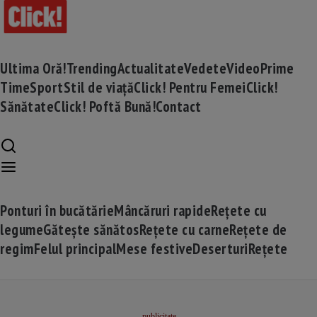
Ultima Oră!
Trending
Actualitate
Vedete
Video
Prime
Time
Sport
Stil de viață
Click! Pentru Femei
Click!
Sănătate
Click! Poftă Bună!
Contact
Ponturi în bucătărie
Mâncăruri rapide
Rețete cu
legume
Gătește sănătos
Rețete cu carne
Rețete de
regim
Felul principal
Mese festive
Deserturi
Rețete