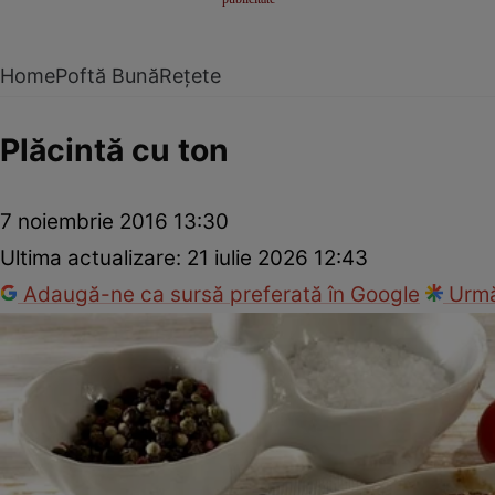
Home
Poftă Bună
Rețete
Plăcintă cu ton
7 noiembrie 2016 13:30
Ultima actualizare:
21 iulie 2026 12:43
Adaugă-ne ca sursă preferată în Google
Urmă