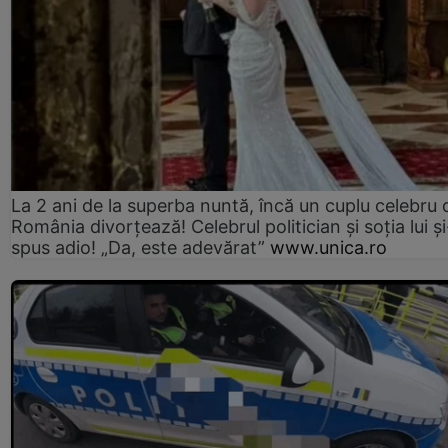
La 2 ani de la superba nuntă, încă un cuplu celebru 
România divorțează! Celebrul politician și soția lui ș
spus adio! „Da, este adevărat”
www.unica.ro