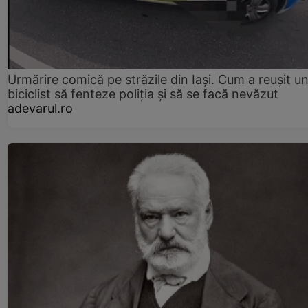
Urmărire comică pe străzile din Iași. Cum a reușit u
biciclist să fenteze poliția și să se facă nevăzut
adevarul.ro