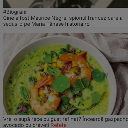
#Biografii
Cine a fost Maurice Nègre, spionul francez care a
sedus-o pe Maria Tănase
historia.ro
Vrei o supă rece cu gust rafinat? Încearcă gazpach
avocado cu creveți
Rețete