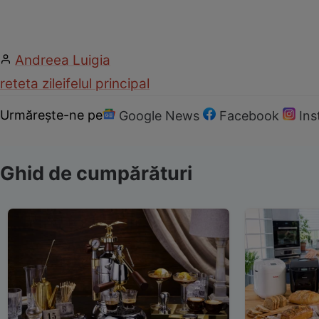
Andreea Luigia
reteta zilei
felul principal
Urmărește-ne pe
Google News
Facebook
In
Ghid de cumpărături