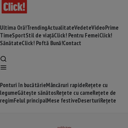
Ultima Oră!
Trending
Actualitate
Vedete
Video
Prime
Time
Sport
Stil de viață
Click! Pentru Femei
Click!
Sănătate
Click! Poftă Bună!
Contact
Ponturi în bucătărie
Mâncăruri rapide
Rețete cu
legume
Gătește sănătos
Rețete cu carne
Rețete de
regim
Felul principal
Mese festive
Deserturi
Rețete