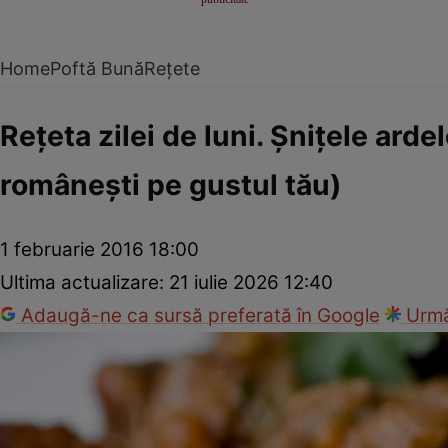
Home
Poftă Bună
Rețete
Reţeta zilei de luni. Şniţele arde
româneşti pe gustul tău)
1 februarie 2016 18:00
Ultima actualizare:
21 iulie 2026 12:40
Adaugă-ne ca sursă preferată în Google
Urmă