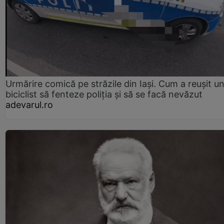
Urmărire comică pe străzile din Iași. Cum a reușit u
biciclist să fenteze poliția și să se facă nevăzut
adevarul.ro