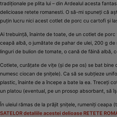
tradiţionale pe plita lui – din Ardealul acesta fant
delicioase retete romanesti. O să-mi spuneţi că aş
puţin lucru nici acest cotlet de porc cu cartofi şi la
Ai trebuinţă, înainte de toate, de un cotlet de porc 
ceapă albă, o jumătate de pahar de ulei, 200 g de m
linguri de bulion de tomate, o cană de făină albă, c
Cotlete, curăţate de viţe (şi de pe os) se bat bine c
numesc ciocan de şniţele). Ca să se subţieze uniform
plastic, înainte de a începe a bate la ea. Treceţi cotl
un platou (eventual, pe un prosop absorbant, să îş
În uleiul rămas de la prăjit şniţele, rumeniţi ceapa (toc
SATELOR detaliile acestei delioase RETETE RO