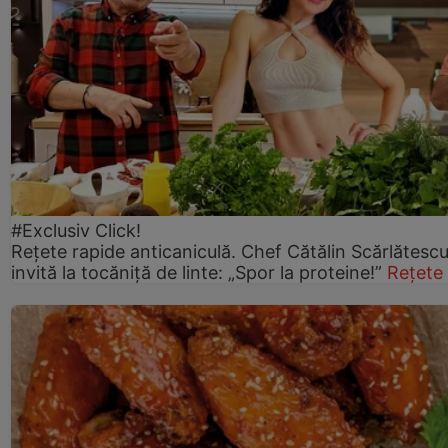
#Exclusiv Click!
Rețete rapide anticaniculă. Chef Cătălin Scărlătesc
invită la tocăniță de linte: „Spor la proteine!”
Rețete