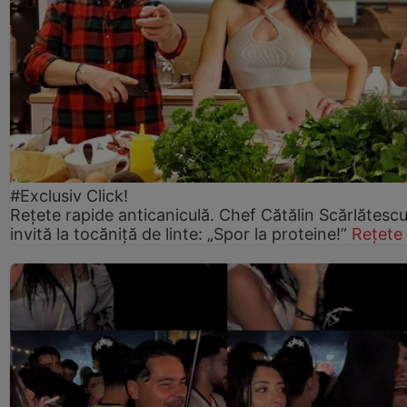
#Exclusiv Click!
Rețete rapide anticaniculă. Chef Cătălin Scărlătesc
invită la tocăniță de linte: „Spor la proteine!”
Rețete