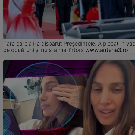
Țara căreia i-a dispărut Președintele. A plecat în va
de două luni și nu s-a mai întors
www.antena3.ro