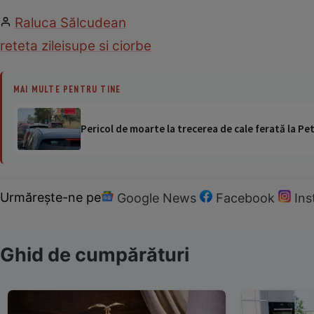
Raluca Sălcudean
reteta zilei
supe si ciorbe
MAI MULTE PENTRU TINE
Pericol de moarte la trecerea de cale ferată la Pet
Urmărește-ne pe
Google News
Facebook
In
Ghid de cumpărături