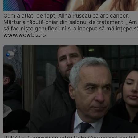
Cum a aflat, de fapt, Alina Pușcău că are cancer.
Mărturia făcută chiar din salonul de tratament: „Am
să fac niște genuflexiuni și a început să mă înțepe s
www.wowbiz.ro
UPDATE Zi decisivă pentru Călin Georgescu! Fostul