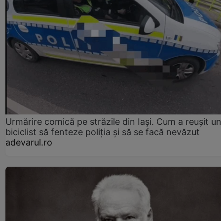
Urmărire comică pe străzile din Iași. Cum a reușit u
biciclist să fenteze poliția și să se facă nevăzut
adevarul.ro