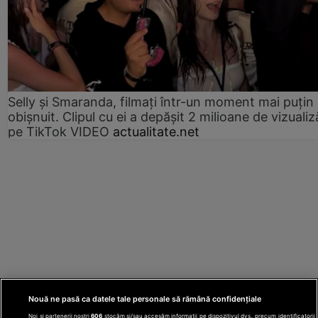
Selly și Smaranda, filmați într-un moment mai puțin
obișnuit. Clipul cu ei a depășit 2 milioane de vizualiz
pe TikTok VIDEO
actualitate.net
Nouă ne pasă ca datele tale personale să rămână confidențiale
Noi și partenerii noștri
606
stocăm și/sau accesăm informații pe dispozitivul dvs., precum identificatorii