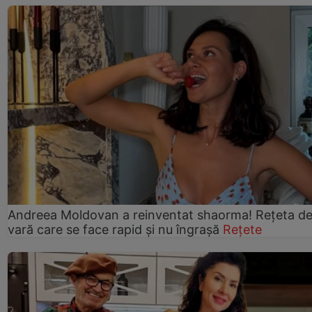
Andreea Moldovan a reinventat shaorma! Rețeta d
vară care se face rapid și nu îngrașă
Rețete