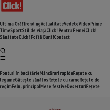
Ultima Oră!
Trending
Actualitate
Vedete
Video
Prime
Time
Sport
Stil de viață
Click! Pentru Femei
Click!
Sănătate
Click! Poftă Bună!
Contact
Ponturi în bucătărie
Mâncăruri rapide
Rețete cu
legume
Gătește sănătos
Rețete cu carne
Rețete de
regim
Felul principal
Mese festive
Deserturi
Rețete