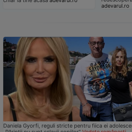
chiar la tine acasă
adevarul.ro
adevarul.ro
Daniela Gyorfi, reguli stricte pentru fiica ei adolesce
„Părinții nu sunt sclavii copiilor”
Vedete românești