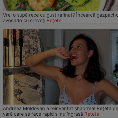
Vrei o supă rece cu gust rafinat? Încearcă gazpach
avocado cu creveți
Rețete
Andreea Moldovan a reinventat shaorma! Rețeta d
vară care se face rapid și nu îngrașă
Rețete