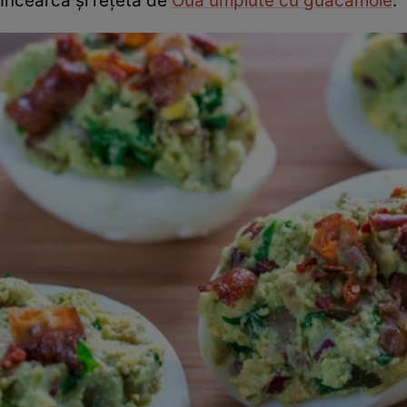
Încearcă şi reţeta de
Ouă umplute cu guacamole
.