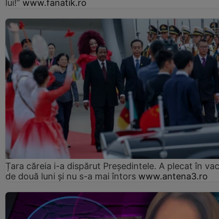
lui!”
www.fanatik.ro
Țara căreia i-a dispărut Președintele. A plecat în va
de două luni și nu s-a mai întors
www.antena3.ro