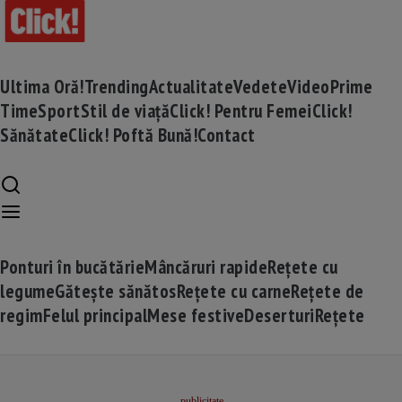
Ultima Oră!
Trending
Actualitate
Vedete
Video
Prime
Time
Sport
Stil de viață
Click! Pentru Femei
Click!
Sănătate
Click! Poftă Bună!
Contact
Ponturi în bucătărie
Mâncăruri rapide
Rețete cu
legume
Gătește sănătos
Rețete cu carne
Rețete de
regim
Felul principal
Mese festive
Deserturi
Rețete