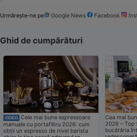
Urmărește-ne pe
Google News
Facebook
In
Ghid de cumpărături
Cele mai bune espressoare
Cea mai bun
VIDEO
2026 – Top 
manuale cu portafiltru 2026: cum
bucătăria înt
obții un espresso de nivel barista
redescoperă 