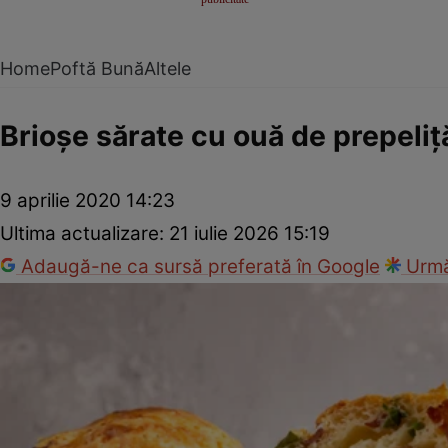
Home
Poftă Bună
Altele
Brioşe sărate cu ouă de prepeliţ
9 aprilie 2020 14:23
Ultima actualizare:
21 iulie 2026 15:19
Adaugă-ne ca sursă preferată în Google
Urmă