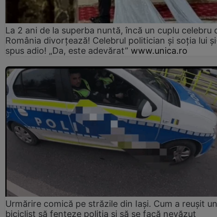
La 2 ani de la superba nuntă, încă un cuplu celebru 
România divorțează! Celebrul politician și soția lui ș
spus adio! „Da, este adevărat”
www.unica.ro
Urmărire comică pe străzile din Iași. Cum a reușit u
biciclist să fenteze poliția și să se facă nevăzut