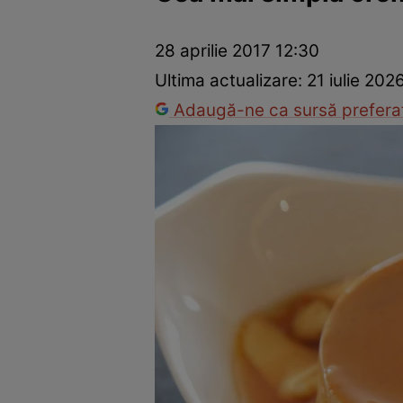
Ponturi în bucătărie
Mâncăruri rapide
Rețete cu legume
28 aprilie 2017 12:30
Ultima actualizare:
21 iulie 202
Adaugă-ne ca sursă preferat