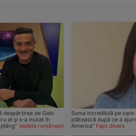
pă despărțirea de Gabi
Suma incredibilă pe care
ru el și s-a mutat în
plătească după ce a ajuns
 plâng”
Vedete românești
America”
Fapt divers