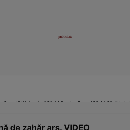
me
Sport
Stil de viață
Click! Pentru Femei
Click! Sănătate
mă de zahăr ars. VIDEO