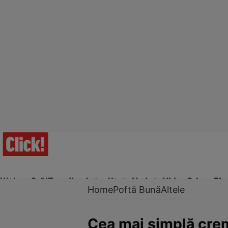
Ultima Oră!
Trending
Actualitate
Vedete
Video
Prime Ti
Home
Poftă Bună
Altele
Cea mai simplă cre