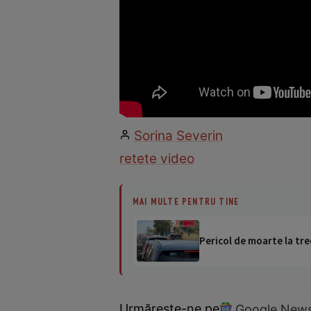
Sorina Severin
retete video
MAI MULTE PENTRU TINE
Pericol de moarte la tre
Urmărește-ne pe
Google New