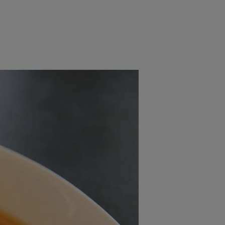
rincipal
Mese festive
Deserturi
Rețete