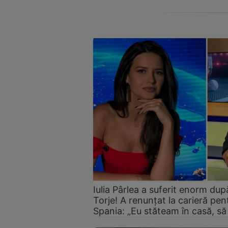
Iulia Pârlea a suferit enorm du
Torje! A renunțat la carieră pent
Spania: „Eu stăteam în casă, să