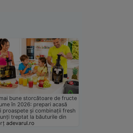
mai bune storcătoare de fructe
gume în 2026: prepari acasă
i proaspete și combinații fresh
unți treptat la băuturile din
rț
adevarul.ro