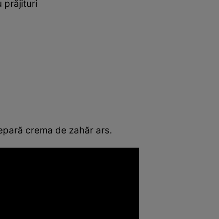
prăjituri
epară crema de zahăr ars.