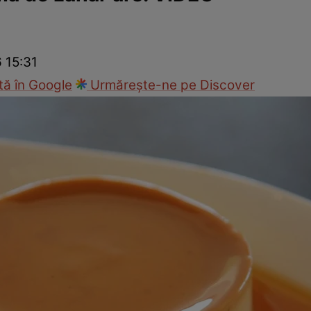
Gătește sănătos
Rețete cu carne
Rețete de regim
Felul p
6 15:31
ă în Google
Urmărește-ne pe Discover