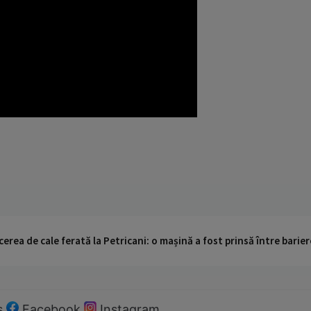
cerea de cale ferată la Petricani: o mașină a fost prinsă între barier
s
Facebook
Instagram