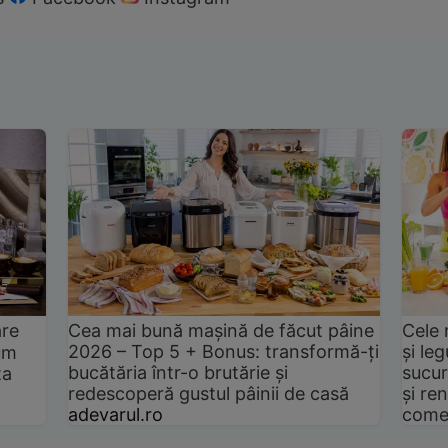
are
Cea mai bună mașină de făcut pâine
Cele 
2026 – Top 5 + Bonus: transformă-ți
și le
um
bucătăria într-o brutărie și
sucur
ta
redescoperă gustul pâinii de casă
și ren
adevarul.ro
come