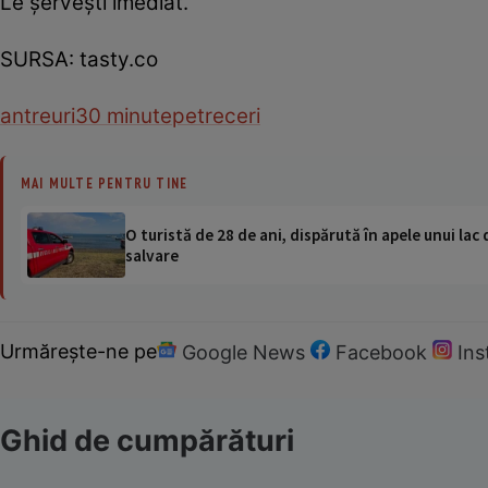
Le şerveşti imediat.
SURSA: tasty.co
antreuri
30 minute
petreceri
MAI MULTE PENTRU TINE
O turistă de 28 de ani, dispărută în apele unui lac 
salvare
Urmărește-ne pe
Google News
Facebook
In
Ghid de cumpărături