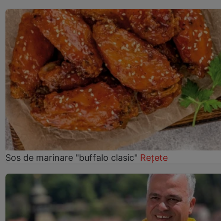
Sos de marinare "buffalo clasic"
Rețete