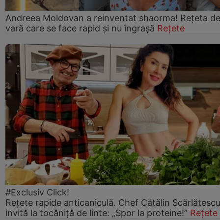
Andreea Moldovan a reinventat shaorma! Rețeta d
vară care se face rapid și nu îngrașă
Rețete
#Exclusiv Click!
Rețete rapide anticaniculă. Chef Cătălin Scărlătesc
invită la tocăniță de linte: „Spor la proteine!”
Rețete