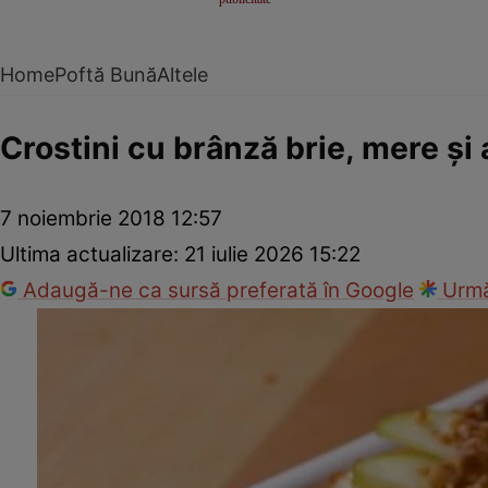
Home
Poftă Bună
Altele
Crostini cu brânză brie, mere şi
7 noiembrie 2018 12:57
Ultima actualizare:
21 iulie 2026 15:22
Adaugă-ne ca sursă preferată în Google
Urmă