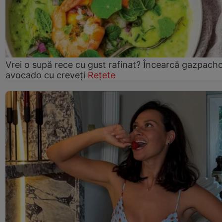
Vrei o supă rece cu gust rafinat? Încearcă gazpach
avocado cu creveți
Rețete