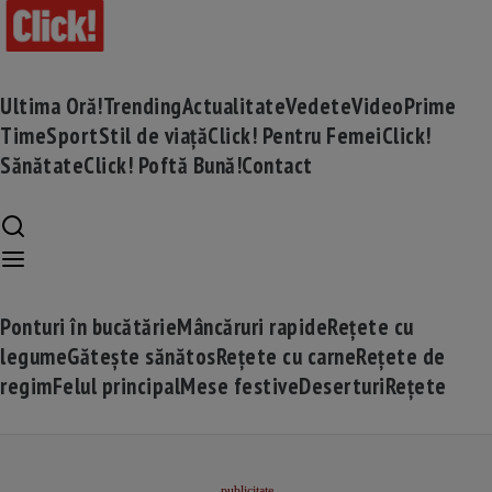
Ultima Oră!
Trending
Actualitate
Vedete
Video
Prime
Time
Sport
Stil de viață
Click! Pentru Femei
Click!
Sănătate
Click! Poftă Bună!
Contact
Ponturi în bucătărie
Mâncăruri rapide
Rețete cu
legume
Gătește sănătos
Rețete cu carne
Rețete de
regim
Felul principal
Mese festive
Deserturi
Rețete