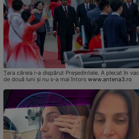
Țara căreia i-a dispărut Președintele. A plecat în va
de două luni și nu s-a mai întors
www.antena3.ro