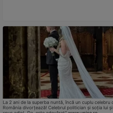
La 2 ani de la superba nuntă, încă un cuplu celebru 
România divorțează! Celebrul politician și soția lui ș
spus adio! „Da, este adevărat”
www.unica.ro