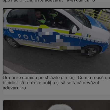
Urmărire comică pe străzile din Iași. Cum a reușit u
biciclist să fenteze poliția și să se facă nevăzut
adevarul.ro