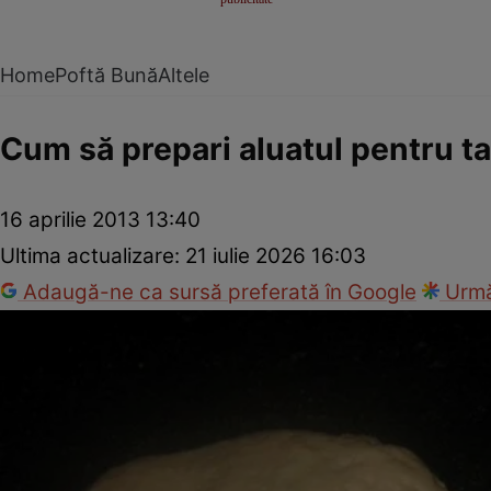
Home
Poftă Bună
Altele
Cum să prepari aluatul pentru ta
16 aprilie 2013 13:40
Ultima actualizare:
21 iulie 2026 16:03
Adaugă-ne ca sursă preferată în Google
Urmă