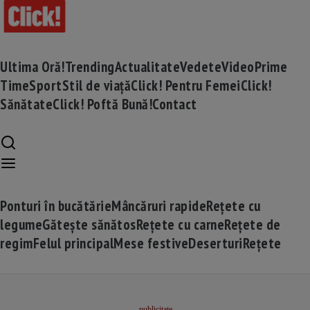
Ultima Oră!
Trending
Actualitate
Vedete
Video
Prime
Time
Sport
Stil de viață
Click! Pentru Femei
Click!
Sănătate
Click! Poftă Bună!
Contact
Ponturi în bucătărie
Mâncăruri rapide
Rețete cu
legume
Gătește sănătos
Rețete cu carne
Rețete de
regim
Felul principal
Mese festive
Deserturi
Rețete