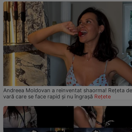
Andreea Moldovan a reinventat shaorma! Rețeta d
vară care se face rapid și nu îngrașă
Rețete