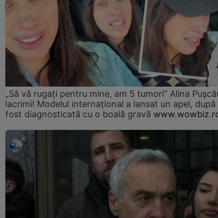
„Să vă rugați pentru mine, am 5 tumori” Alina Pușcău
lacrimi! Modelul internațional a lansat un apel, după
fost diagnosticată cu o boală gravă
www.wowbiz.r