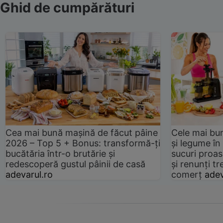
Ghid de cumpărături
Cea mai bună mașină de făcut pâine
Cele mai bu
2026 – Top 5 + Bonus: transformă-ți
și legume în
bucătăria într-o brutărie și
sucuri proas
redescoperă gustul pâinii de casă
și renunți tr
adevarul.ro
comerț
adev