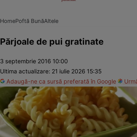
Home
Poftă Bună
Altele
Părjoale de pui gratinate
3 septembrie 2016 10:00
Ultima actualizare:
21 iulie 2026 15:35
Adaugă-ne ca sursă preferată în Google
Urmă