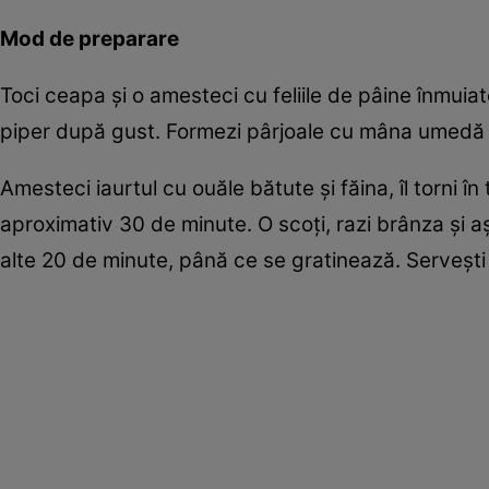
Mod de preparare
Toci ceapa şi o amesteci cu feliile de pâine înmuiate
piper după gust. Formezi pârjoale cu mâna umedă şi
Amesteci iaurtul cu ouăle bătute şi făina, îl torni î
aproximativ 30 de minute. O scoţi, razi brânza şi aşez
alte 20 de minute, până ce se gratinează. Serveşti