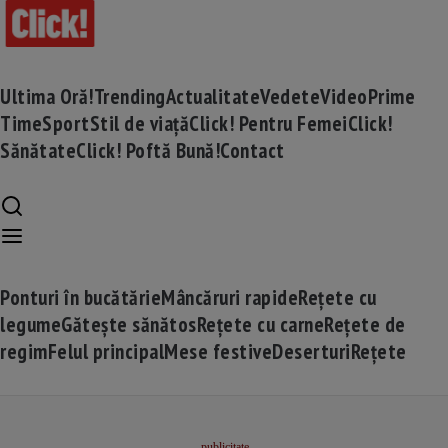
Ultima Oră!
Trending
Actualitate
Vedete
Video
Prime
Time
Sport
Stil de viață
Click! Pentru Femei
Click!
Sănătate
Click! Poftă Bună!
Contact
Ponturi în bucătărie
Mâncăruri rapide
Rețete cu
legume
Gătește sănătos
Rețete cu carne
Rețete de
regim
Felul principal
Mese festive
Deserturi
Rețete