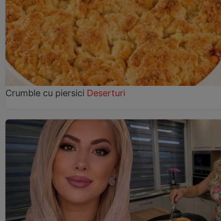
Crumble cu piersici
Deserturi