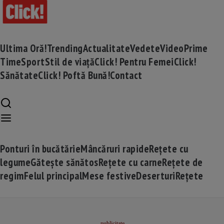
Ultima Oră!
Trending
Actualitate
Vedete
Video
Prime
Time
Sport
Stil de viață
Click! Pentru Femei
Click!
Sănătate
Click! Poftă Bună!
Contact
Ponturi în bucătărie
Mâncăruri rapide
Rețete cu
legume
Gătește sănătos
Rețete cu carne
Rețete de
regim
Felul principal
Mese festive
Deserturi
Rețete