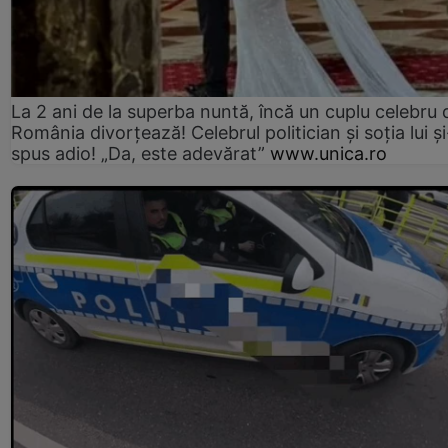
La 2 ani de la superba nuntă, încă un cuplu celebru 
România divorțează! Celebrul politician și soția lui ș
spus adio! „Da, este adevărat”
www.unica.ro