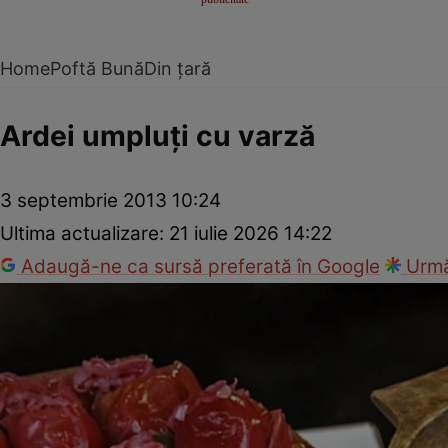
Home
Poftă Bună
Din țară
Ardei umpluţi cu varză
3 septembrie 2013 10:24
Ultima actualizare:
21 iulie 2026 14:22
Adaugă-ne ca sursă preferată în Google
Urmă