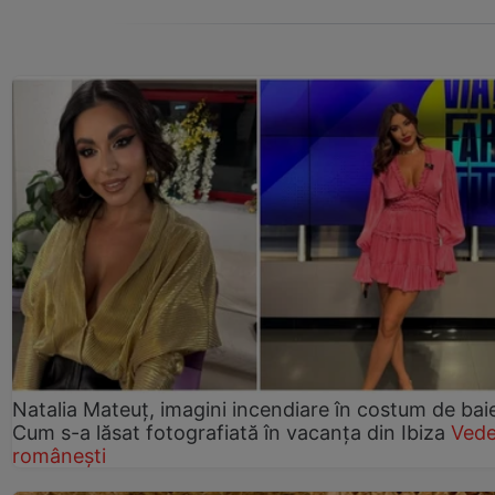
Natalia Mateuț, imagini incendiare în costum de bai
Cum s-a lăsat fotografiată în vacanța din Ibiza
Vede
românești