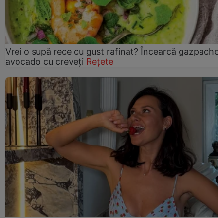
Vrei o supă rece cu gust rafinat? Încearcă gazpach
avocado cu creveți
Rețete