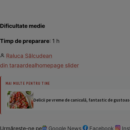
Dificultate medie
Timp de preparare
: 1 h
Raluca Sălcudean
din tara
ardeal
homepage slider
MAI MULTE PENTRU TINE
Delicii pe vreme de caniculă, fantastic de gustoase
Urmărește-ne pe
Google News
Facebook
In