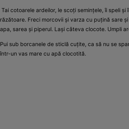
Tai cotoarele ardeilor, le scoţi seminţele, îi speli şi î
răzătoare. Freci morcovii şi varza cu puţină sare şi c
apa, sarea şi piperul. Laşi câteva clocote. Umpli ard
Pui sub borcanele de sticlă cuţite, ca să nu se sparg
într-un vas mare cu apă clocotită.