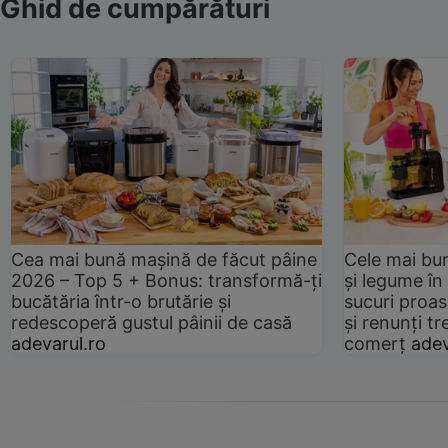
Ghid de cumpărături
Cea mai bună mașină de făcut pâine
Cele mai bu
2026 – Top 5 + Bonus: transformă-ți
și legume în
bucătăria într-o brutărie și
sucuri proas
redescoperă gustul pâinii de casă
și renunți tr
adevarul.ro
comerț
adev