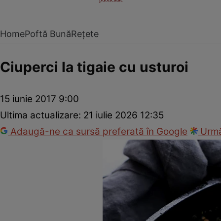
Home
Poftă Bună
Rețete
Ciuperci la tigaie cu usturoi
15 iunie 2017 9:00
Ultima actualizare:
21 iulie 2026 12:35
Adaugă-ne ca sursă preferată în Google
Urmă