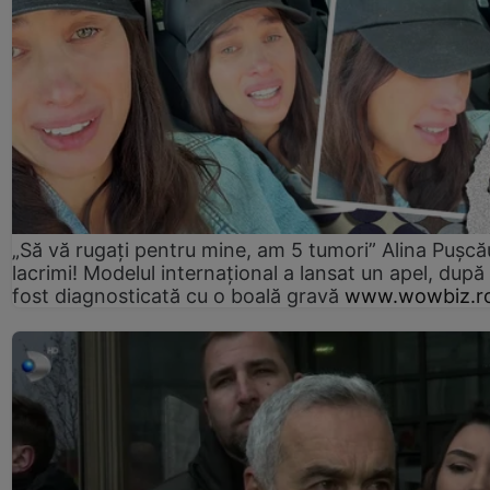
„Să vă rugați pentru mine, am 5 tumori” Alina Pușcău
lacrimi! Modelul internațional a lansat un apel, după
fost diagnosticată cu o boală gravă
www.wowbiz.r