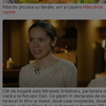
Păstrăv piccata cu lămâie, unt și capere
Mâncăruri
rapide
Cât de bogată este Mirabela Grădinaru, partenera 
viață a lui Nicușor Dan. Ce găsim în declarația de av
terenuri în Ilfov și Vaslui, două case moștenite, două
mașini, acțiuni Renault și un împrumut de peste 116