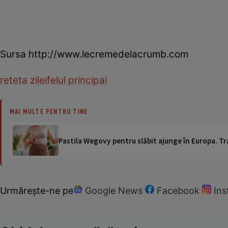
Sursa http://www.lecremedelacrumb.com
reteta zilei
felul principal
MAI MULTE PENTRU TINE
Pastila Wegovy pentru slăbit ajunge în Europa. Tr
Urmărește-ne pe
Google News
Facebook
In