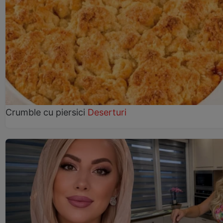
Crumble cu piersici
Deserturi