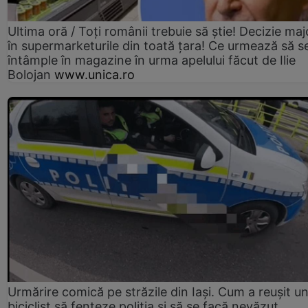
Ultima oră / Toți românii trebuie să știe! Decizie maj
în supermarketurile din toată țara! Ce urmează să s
întâmple în magazine în urma apelului făcut de Ilie
Bolojan
www.unica.ro
Urmărire comică pe străzile din Iași. Cum a reușit u
biciclist să fenteze poliția și să se facă nevăzut