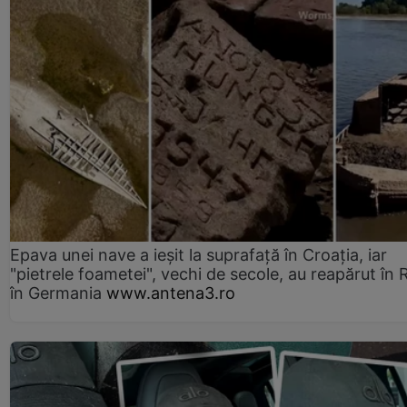
Epava unei nave a ieșit la suprafață în Croația, iar
"pietrele foametei", vechi de secole, au reapărut în R
în Germania
www.antena3.ro