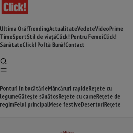
Ultima Oră!
Trending
Actualitate
Vedete
Video
Prime
Time
Sport
Stil de viață
Click! Pentru Femei
Click!
Sănătate
Click! Poftă Bună!
Contact
Ponturi în bucătărie
Mâncăruri rapide
Rețete cu
legume
Gătește sănătos
Rețete cu carne
Rețete de
regim
Felul principal
Mese festive
Deserturi
Rețete