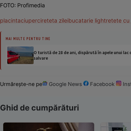
FOTO: Profimedia
placinta
ciuperci
reteta zilei
bucatarie light
retete cu
MAI MULTE PENTRU TINE
O turistă de 28 de ani, dispărută în apele unui lac 
salvare
Urmărește-ne pe
Google News
Facebook
In
Ghid de cumpărături