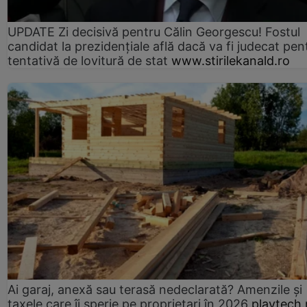
UPDATE Zi decisivă pentru Călin Georgescu! Fostul
candidat la prezidențiale află dacă va fi judecat pen
tentativă de lovitură de stat
www.stirilekanald.ro
Ai garaj, anexă sau terasă nedeclarată? Amenzile și
taxele care îi sperie pe proprietari în 2026
playtech.