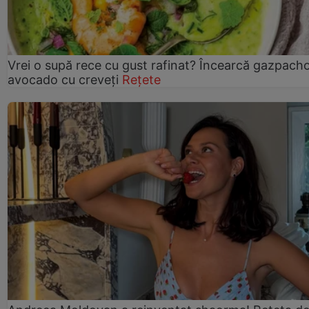
Vrei o supă rece cu gust rafinat? Încearcă gazpach
avocado cu creveți
Rețete