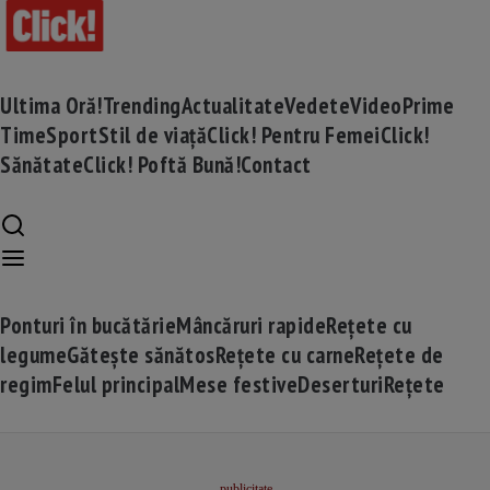
Ultima Oră!
Trending
Actualitate
Vedete
Video
Prime
Time
Sport
Stil de viață
Click! Pentru Femei
Click!
Sănătate
Click! Poftă Bună!
Contact
Ponturi în bucătărie
Mâncăruri rapide
Rețete cu
legume
Gătește sănătos
Rețete cu carne
Rețete de
regim
Felul principal
Mese festive
Deserturi
Rețete