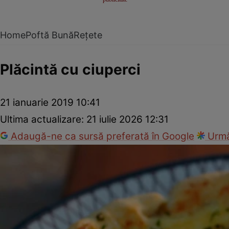
Home
Poftă Bună
Rețete
Plăcintă cu ciuperci
21 ianuarie 2019 10:41
Ultima actualizare:
21 iulie 2026 12:31
Adaugă-ne ca sursă preferată în Google
Urmă