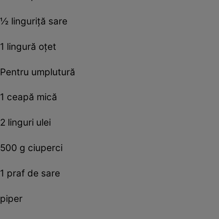
½ linguriţă sare
1 lingură oţet
Pentru umplutură
1 ceapă mică
2 linguri ulei
500 g ciuperci
1 praf de sare
piper