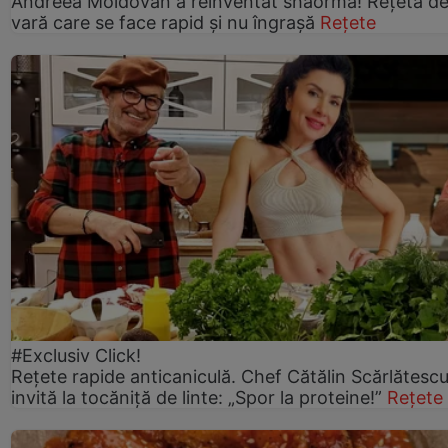
Andreea Moldovan a reinventat shaorma! Rețeta d
vară care se face rapid și nu îngrașă
Rețete
#Exclusiv Click!
Rețete rapide anticaniculă. Chef Cătălin Scărlătesc
invită la tocăniță de linte: „Spor la proteine!”
Rețete