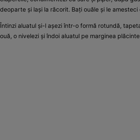
deoparte şi laşi la răcorit. Baţi ouăle şi le ameste
Întinzi aluatul şi-l aşezi într-o formă rotundă, tape
ouă, o nivelezi şi îndoi aluatul pe marginea plăcin