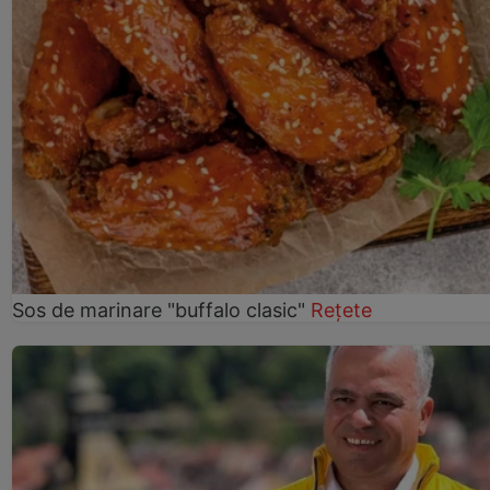
Sos de marinare "buffalo clasic"
Rețete