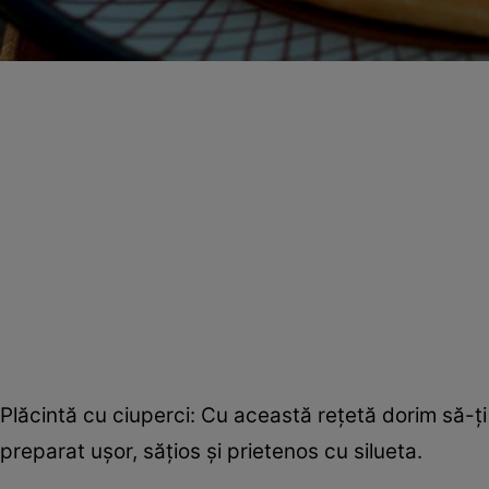
Plăcintă cu ciuperci: Cu această reţetă dorim să-ţi
preparat uşor, săţios şi prietenos cu silueta.