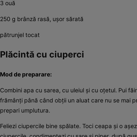
3 ouă
250 g brânză rasă, uşor sărată
pătrunjel tocat
Plăcintă cu ciuperci
Mod de preparare:
Combini apa cu sarea, cu uleiul şi cu oţetul. Pui făin
frămânţi până când obţii un aluat care nu se mai pr
prepari umplutura.
Feliezi ciupercile bine spălate. Toci ceapa şi o aşez
ciupercile, condimentezi cu sare şi piper, după gu