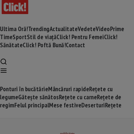
Ultima Oră!
Trending
Actualitate
Vedete
Video
Prime
Time
Sport
Stil de viață
Click! Pentru Femei
Click!
Sănătate
Click! Poftă Bună!
Contact
Ponturi în bucătărie
Mâncăruri rapide
Rețete cu
legume
Gătește sănătos
Rețete cu carne
Rețete de
regim
Felul principal
Mese festive
Deserturi
Rețete