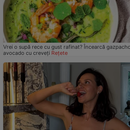
Vrei o supă rece cu gust rafinat? Încearcă gazpach
avocado cu creveți
Rețete