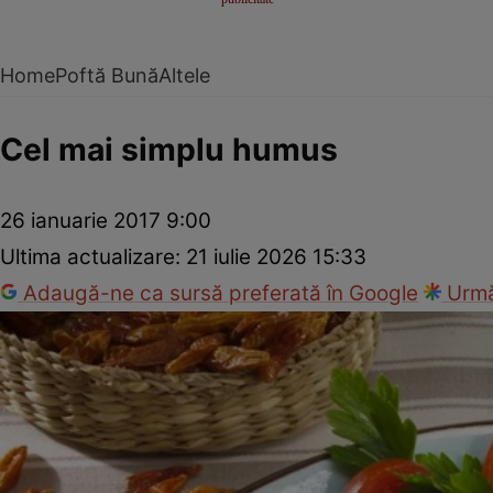
Home
Poftă Bună
Altele
Cel mai simplu humus
26 ianuarie 2017 9:00
Ultima actualizare:
21 iulie 2026 15:33
Adaugă-ne ca sursă preferată în Google
Urmă