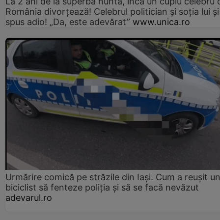
La 2 ani de la superba nuntă, încă un cuplu celebru 
România divorțează! Celebrul politician și soția lui ș
spus adio! „Da, este adevărat”
www.unica.ro
Urmărire comică pe străzile din Iași. Cum a reușit u
biciclist să fenteze poliția și să se facă nevăzut
adevarul.ro