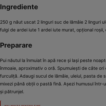
Ingrediente
250 g năut uscat 2 linguri suc de lămâie 2 linguri ul
fulgi de ardei iute 1 ardei iute murat, opţional roşii,
Preparare
Pui năutul la înmuiat în apă rece şi laşi peste noapte. 
înmoaie, aproximativ o oră. Spumuieşti de câte ori e
furculiţă. Adaugi sucul de lămâie, uleiul, pasta de su
mixezi până obţii o pastă fină. Aşezi humusul într-un
şi pătrunjel.