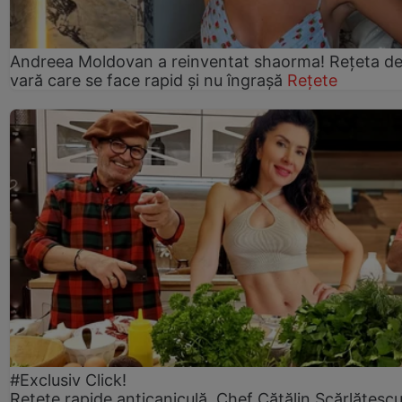
Andreea Moldovan a reinventat shaorma! Rețeta d
vară care se face rapid și nu îngrașă
Rețete
#Exclusiv Click!
Rețete rapide anticaniculă. Chef Cătălin Scărlătesc