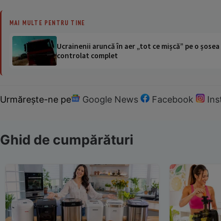
MAI MULTE PENTRU TINE
Ucrainenii aruncă în aer „tot ce mișcă” pe o șose
controlat complet
Urmărește-ne pe
Google News
Facebook
In
Ghid de cumpărături