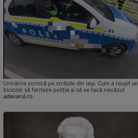
Urmărire comică pe străzile din Iași. Cum a reușit u
biciclist să fenteze poliția și să se facă nevăzut
adevarul.ro