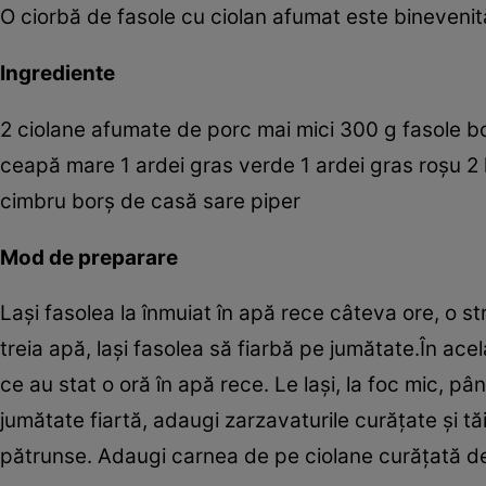
O ciorbă de fasole cu ciolan afumat este binevenit
Ingrediente
2 ciolane afumate de porc mai mici 300 g fasole boa
ceapă mare 1 ardei gras verde 1 ardei gras roşu 2 li
cimbru borş de casă sare piper
Mod de preparare
Laşi fasolea la înmuiat în apă rece câteva ore, o str
treia apă, laşi fasolea să fiarbă pe jumătate.În acel
ce au stat o oră în apă rece. Le laşi, la foc mic,
jumătate fiartă, adaugi zarzavaturile curăţate şi tăi
pătrunse. Adaugi carnea de pe ciolane curăţată de 