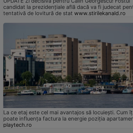
UPDATE Zi decisivă pentru Călin Georgescu! Fostul
candidat la prezidențiale află dacă va fi judecat pen
tentativă de lovitură de stat
www.stirilekanald.ro
La ce etaj este cel mai avantajos să locuiești. Cum îț
poate influența factura la energie poziția apartamen
playtech.ro