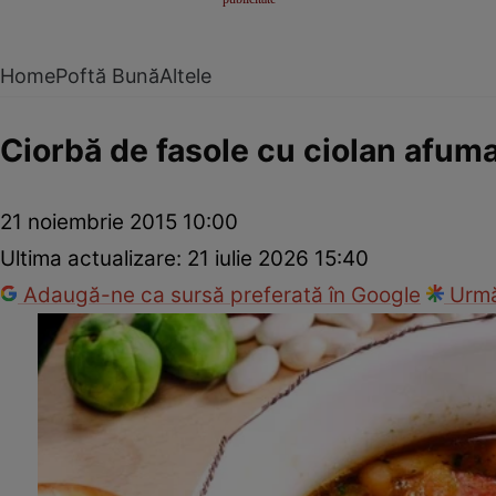
Home
Poftă Bună
Altele
Ciorbă de fasole cu ciolan afum
21 noiembrie 2015 10:00
Ultima actualizare:
21 iulie 2026 15:40
Adaugă-ne ca sursă preferată în Google
Urmă