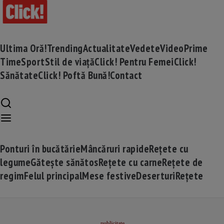
Ultima Oră!
Trending
Actualitate
Vedete
Video
Prime
Time
Sport
Stil de viață
Click! Pentru Femei
Click!
Sănătate
Click! Poftă Bună!
Contact
Ponturi în bucătărie
Mâncăruri rapide
Rețete cu
legume
Gătește sănătos
Rețete cu carne
Rețete de
regim
Felul principal
Mese festive
Deserturi
Rețete