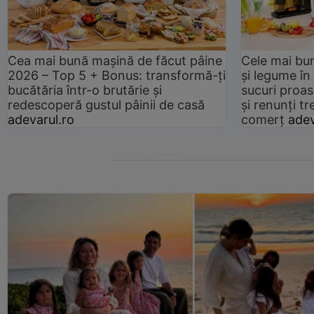
Cea mai bună mașină de făcut pâine
Cele mai bu
2026 – Top 5 + Bonus: transformă-ți
și legume în
bucătăria într-o brutărie și
sucuri proas
redescoperă gustul pâinii de casă
și renunți tr
adevarul.ro
comerț
adev