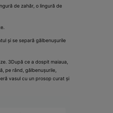
ingură de zahăr, o lingură de
te.
ntul şi se separă gălbenuşurile
eze. 3După ce a dospit maiaua,
ă, pe rând, gălbenuşurile,
eră vasul cu un prosop curat şi