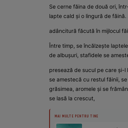
Se cerne făina de două ori, înt
lapte cald şi o lingură de făină.
adâncitură făcută în mijlocul fă
Între timp, se încălzeşte laptel
de albuşuri, stafidele se amest
presează de sucul pe care şi-l
se amestecă cu restul făinii, s
grăsimea, aromele şi se frămân
se lasă la crescut,
MAI MULTE PENTRU TINE