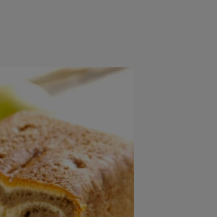
rincipal
Mese festive
Deserturi
Rețete