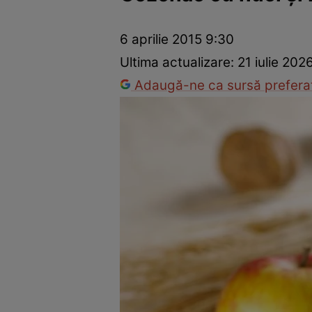
Ponturi în bucătărie
Mâncăruri rapide
Rețete cu legume
6 aprilie 2015 9:30
Ultima actualizare:
21 iulie 202
Adaugă-ne ca sursă preferat