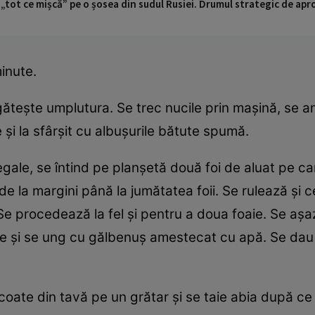
 „tot ce mișcă” pe o șosea din sudul Rusiei. Drumul strategic de ap
minute.
găteşte umplutura. Se trec nucile prin maşină, se 
 şi la sfârşit cu albuşurile bătute spumă.
gale, se întind pe planşetă două foi de aluat pe c
e la margini până la jumătatea foii. Se rulează şi ce
e procedează la fel şi pentru a doua foaie. Se aşaz
e şi se ung cu gălbenuş amestecat cu apă. Se dau
oate din tavă pe un grătar şi se taie abia după ce 