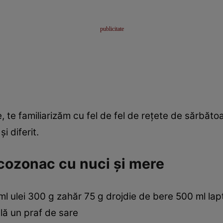
, te familiarizăm cu fel de fel de reţete de sărbă
i diferit.
cozonac cu nuci şi mere
ml ulei 300 g zahăr 75 g drojdie de bere 500 ml lapt
lă un praf de sare