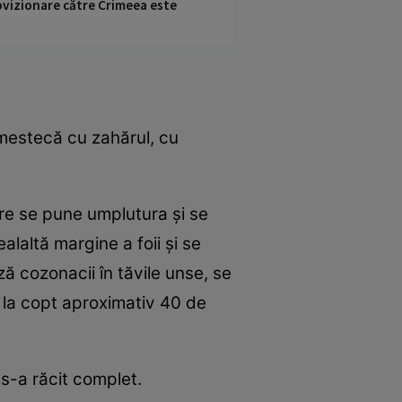
rovizionare către Crimeea este
amestecă cu zahărul, cu
are se pune umplutura şi se
alaltă margine a foii şi se
ă cozonacii în tăvile unse, se
 la copt aproximativ 40 de
s-a răcit complet.