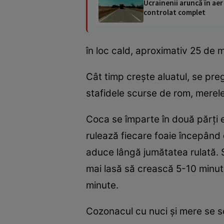
Ucrainenii aruncă în aer
controlat complet
în loc cald, aproximativ 25 de 
Cât timp creşte aluatul, se pre
stafidele scurse de rom, merele
Coca se împarte în două părţi e
rulează fiecare foaie începând d
aduce lângă jumătatea rulată. S
mai lasă să crească 5-10 minut
minute.
Cozonacul cu nuci şi mere se sc