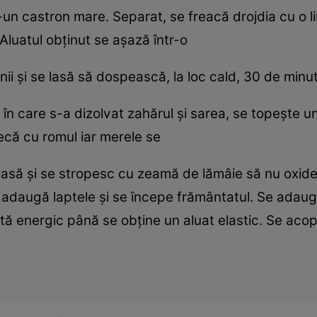
r-un castron mare. Separat, se freacă drojdia cu o l
 Aluatul obţinut se aşază într-o
inii şi se lasă să dospească, la loc cald, 30 de minu
e în care s-a dizolvat zahărul şi sarea, se topeşte u
ecă cu romul iar merele se
 lasă şi se stropesc cu zeamă de lămâie să nu oxid
e adaugă laptele şi se începe frământatul. Se adaug
tă energic până se obţine un aluat elastic. Se acop