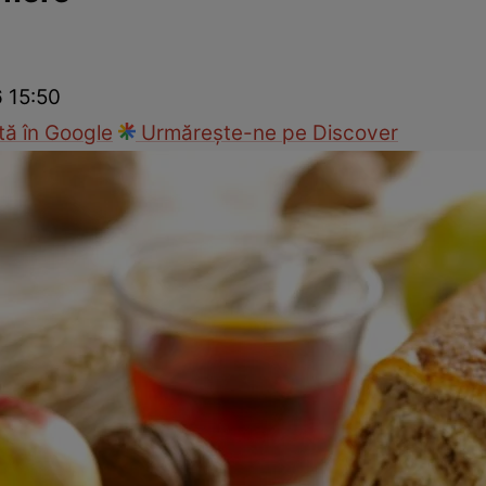
Gătește sănătos
Rețete cu carne
Rețete de regim
Felul p
6 15:50
ă în Google
Urmărește-ne pe Discover