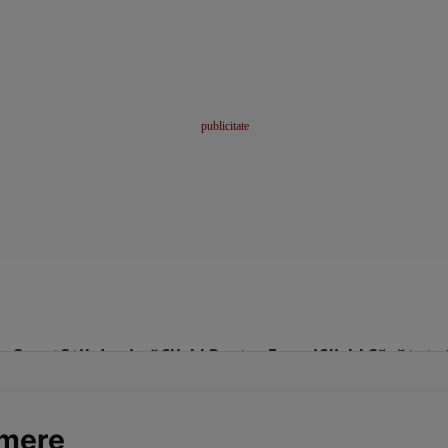
me
Sport
Stil de viață
Click! Pentru Femei
Click! Sănătate
 mere