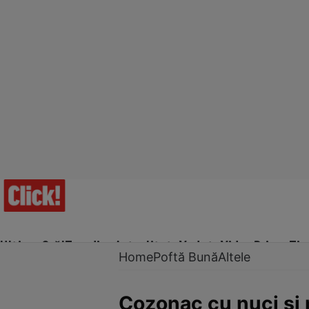
Ultima Oră!
Trending
Actualitate
Vedete
Video
Prime Ti
Home
Poftă Bună
Altele
Cozonac cu nuci şi