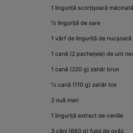
1 linguriţă scorţişoară măcinat
½ linguriţă de sare
1 vârf de linguriţă de nucşoar
1 cană (2 pacheţele) de unt ne
1 cană (220 g) zahăr brun
½ cană (110 g) zahăr tos
2 ouă mari
1 linguriţă extract de vanilie
3 căni (660 g) fulgi de ovăz