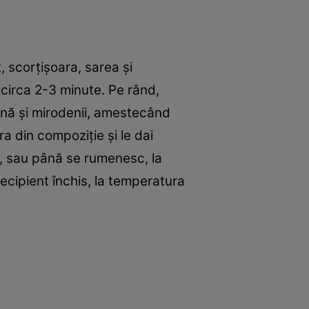
, scorţişoara, sarea şi
 circa 2-3 minute. Pe rând,
ăină şi mirodenii, amestecând
a din compoziţie şi le dai
e, sau până se rumenesc, la
recipient închis, la temperatura