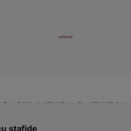
me
Sport
Stil de viață
Click! Pentru Femei
Click! Sănătate
cu stafide