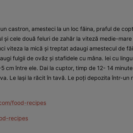
r-un castron, amesteci la un loc făina, praful de copt
ul şi cele două feluri de zahăr la viteză medie-mare
uci viteza la mică şi treptat adaugi amestecul de f
i fulgii de ovăz şi stafidele cu mâna. Iei cu lingur
 cm între ele. Dai la cuptor, timp de 12- 14 minut
a. Le laşi la răcit în tavă. Le poţi depozita într-un 
.com/food-recipes
od-recipes