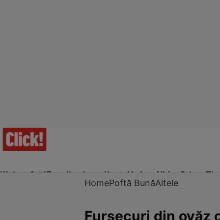
Ultima Oră!
Trending
Actualitate
Vedete
Video
Prime Ti
Home
Poftă Bună
Altele
Fursecuri din ovăz 