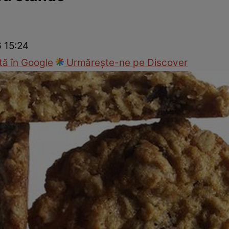
Gătește sănătos
Rețete cu carne
Rețete de regim
Felul p
6 15:24
ă în Google
Urmărește-ne pe Discover