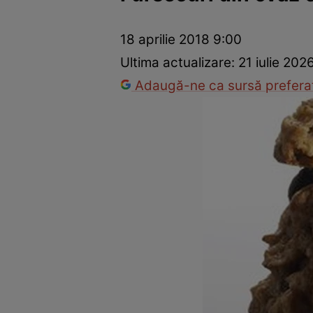
Ponturi în bucătărie
Mâncăruri rapide
Rețete cu legume
18 aprilie 2018 9:00
Ultima actualizare:
21 iulie 202
Adaugă-ne ca sursă preferat