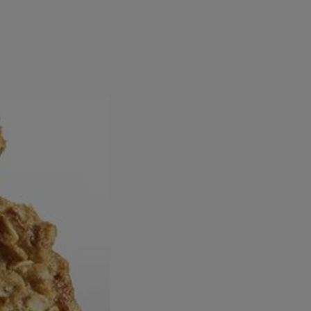
rincipal
Mese festive
Deserturi
Rețete