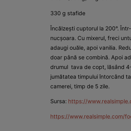
330 g stafide
Încălzeşti cuptorul la 200°. Înt
nucşoara. Cu mixerul, freci unt
adaugi ouăle, apoi vanilia. Red
doar până se combină. Apoi adaug
drumul tava de copt, lăsând 4-5
jumătatea timpului întorcând tav
camerei, timp de 5 zile.
Sursa:
https://www.realsimple
https://www.realsimple.com/fo