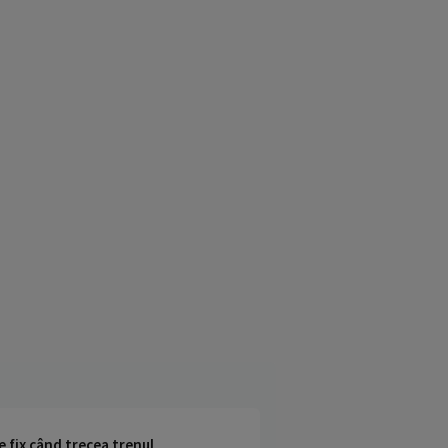
e fix când trecea trenul