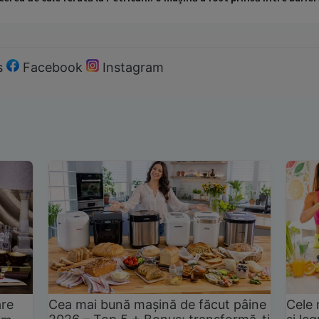
s
Facebook
Instagram
are
Cea mai bună mașină de făcut pâine
Cele 