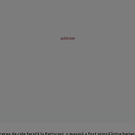
cerea de cale ferată la Petricani: o mașină a fost prinsă între barier