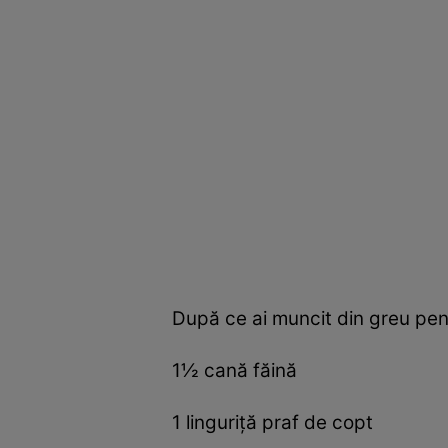
După ce ai muncit din greu pen
1½ cană făină
1 linguriţă praf de copt