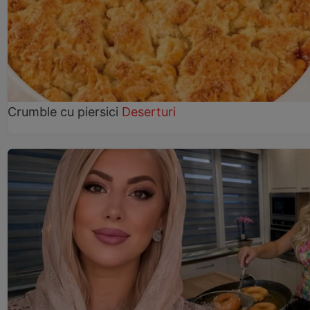
Crumble cu piersici
Deserturi