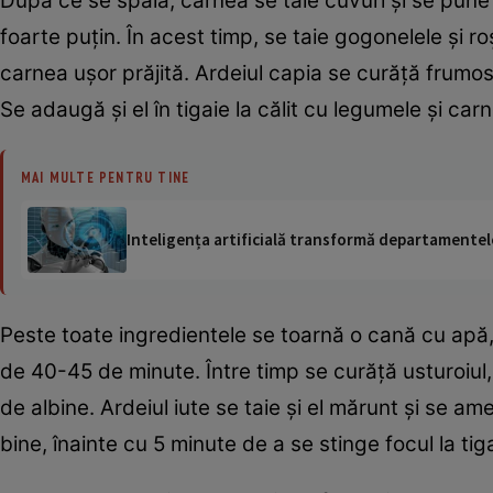
După ce se spală, carnea se taie cuvuri şi se pune l
foarte puţin. În acest timp, se taie gogonelele şi ro
carnea uşor prăjită. Ardeiul capia se curăţă frumos 
Se adaugă şi el în tigaie la călit cu legumele şi car
MAI MULTE PENTRU TINE
Inteligența artificială transformă departamentele
Peste toate ingredientele se toarnă o cană cu apă,
de 40-45 de minute. Între timp se curăţă usturoiul
de albine. Ardeiul iute se taie şi el mărunt şi se
bine, înainte cu 5 minute de a se stinge focul la tig