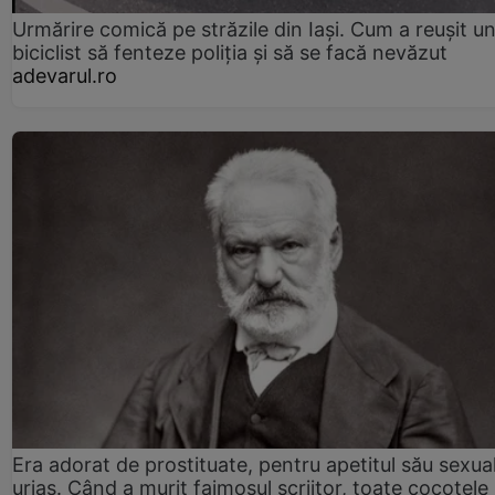
Urmărire comică pe străzile din Iași. Cum a reușit u
biciclist să fenteze poliția și să se facă nevăzut
adevarul.ro
Era adorat de prostituate, pentru apetitul său sexua
uriaș. Când a murit faimosul scriitor, toate cocotele