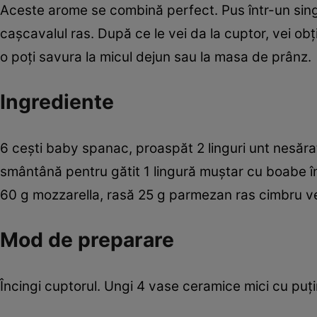
Aceste arome se combină perfect. Pus într-un sing
caşcavalul ras. După ce le vei da la cuptor, vei o
o poţi savura la micul dejun sau la masa de prânz.
Ingrediente
6 ceşti baby spanac, proaspăt 2 linguri unt nesărat
smântână pentru gătit 1 lingură muştar cu boabe î
60 g mozzarella, rasă 25 g parmezan ras cimbru v
Mod de preparare
Încingi cuptorul. Ungi 4 vase ceramice mici cu puţin