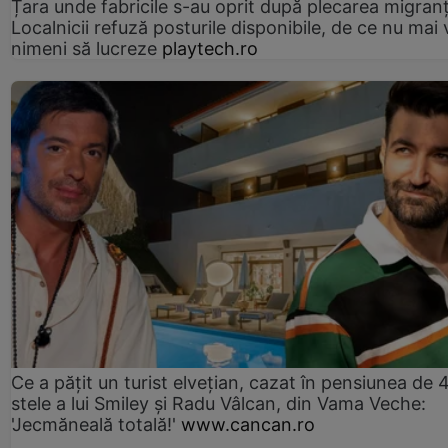
Țara unde fabricile s-au oprit după plecarea migranți
Localnicii refuză posturile disponibile, de ce nu mai 
nimeni să lucreze
playtech.ro
Ce a pățit un turist elvețian, cazat în pensiunea de 
stele a lui Smiley și Radu Vâlcan, din Vama Veche:
'Jecmăneală totală!'
www.cancan.ro