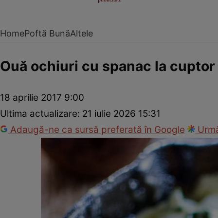
Home
Poftă Bună
Altele
Ouă ochiuri cu spanac la cuptor
18 aprilie 2017 9:00
Ultima actualizare:
21 iulie 2026 15:31
Adaugă-ne ca sursă preferată în Google
Urmă