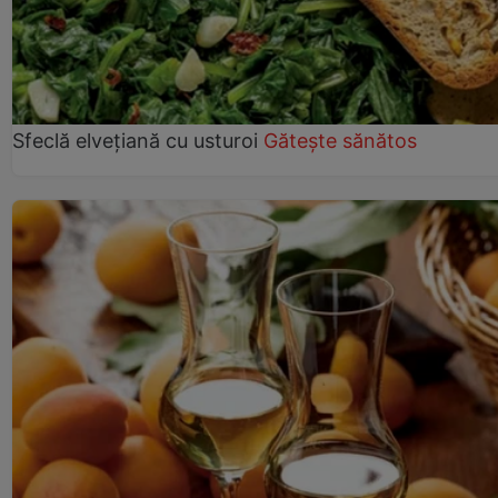
Sfeclă elvețiană cu usturoi
Gătește sănătos