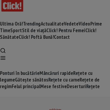
Ultima Oră!
Trending
Actualitate
Vedete
Video
Prime
Time
Sport
Stil de viață
Click! Pentru Femei
Click!
Sănătate
Click! Poftă Bună!
Contact
Ponturi în bucătărie
Mâncăruri rapide
Rețete cu
legume
Gătește sănătos
Rețete cu carne
Rețete de
regim
Felul principal
Mese festive
Deserturi
Rețete