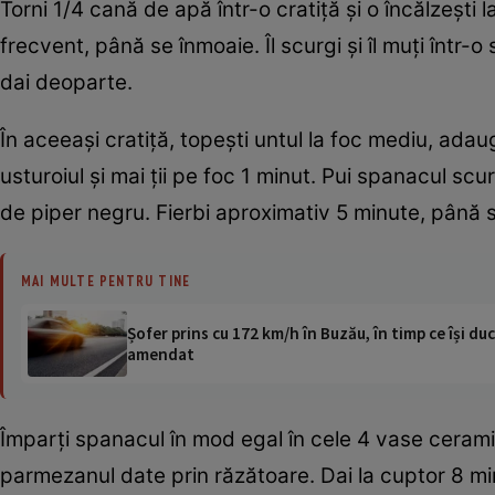
Torni 1/4 cană de apă într-o cratiţă şi o încălzeşti 
frecvent, până se înmoaie. Îl scurgi şi îl muţi într-
dai deoparte.
În aceeaşi cratiţă, topeşti untul la foc mediu, ada
usturoiul şi mai ţii pe foc 1 minut. Pui spanacul sc
de piper negru. Fierbi aproximativ 5 minute, până s
MAI MULTE PENTRU TINE
Șofer prins cu 172 km/h în Buzău, în timp ce își duc
amendat
Împarţi spanacul în mod egal în cele 4 vase ceramic
parmezanul date prin răzătoare. Dai la cuptor 8 min