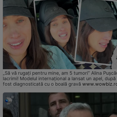
„Să vă rugați pentru mine, am 5 tumori” Alina Pușcău
lacrimi! Modelul internațional a lansat un apel, după
fost diagnosticată cu o boală gravă
www.wowbiz.r