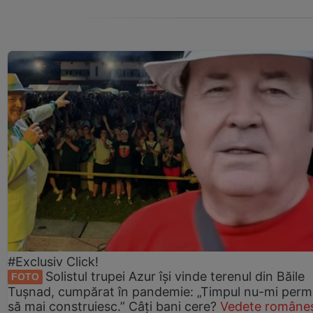
#Exclusiv Click!
Solistul trupei Azur își vinde terenul din Băile
FOTO
Tușnad, cumpărat în pandemie: „Timpul nu-mi perm
să mai construiesc.” Câți bani cere?
Vedete româneș