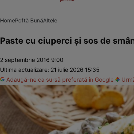
Home
Poftă Bună
Altele
Paste cu ciuperci şi sos de smâ
2 septembrie 2016 9:00
Ultima actualizare:
21 iulie 2026 15:35
Adaugă-ne ca sursă preferată în Google
Urmă