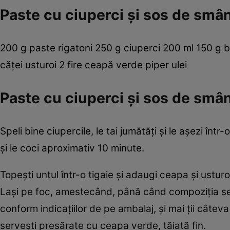
Paste cu ciuperci şi sos de smâ
200 g paste rigatoni 250 g ciuperci 200 ml 150 g 
căţei usturoi 2 fire ceapă verde piper ulei
Paste cu ciuperci şi sos de smâ
Speli bine ciupercile, le tai jumătăţi şi le aşezi într-
şi le coci aproximativ 10 minute.
Topeşti untul într-o tigaie şi adaugi ceapa şi ustur
Laşi pe foc, amestecând, până când compoziţia se 
conform indicaţiilor de pe ambalaj, şi mai ţii câtev
serveşti presărate cu ceapa verde, tăiată fin.