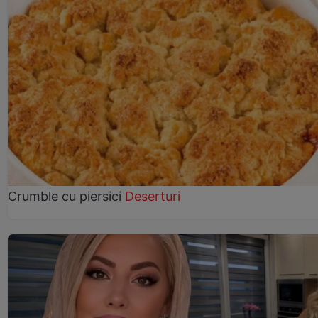
Crumble cu piersici
Deserturi