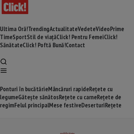
Ultima Oră!
Trending
Actualitate
Vedete
Video
Prime
Time
Sport
Stil de viață
Click! Pentru Femei
Click!
Sănătate
Click! Poftă Bună!
Contact
Ponturi în bucătărie
Mâncăruri rapide
Rețete cu
legume
Gătește sănătos
Rețete cu carne
Rețete de
regim
Felul principal
Mese festive
Deserturi
Rețete