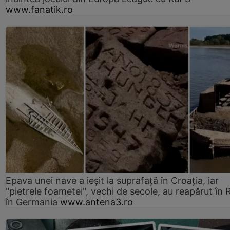
www.fanatik.ro
Epava unei nave a ieșit la suprafață în Croația, iar
"pietrele foametei", vechi de secole, au reapărut în R
în Germania
www.antena3.ro