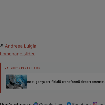
Andreea Luigia
homepage slider
MAI MULTE PENTRU TINE
Inteligența artificială transformă departamentele
Urmărește-ne pe
Google News
Facebook
In