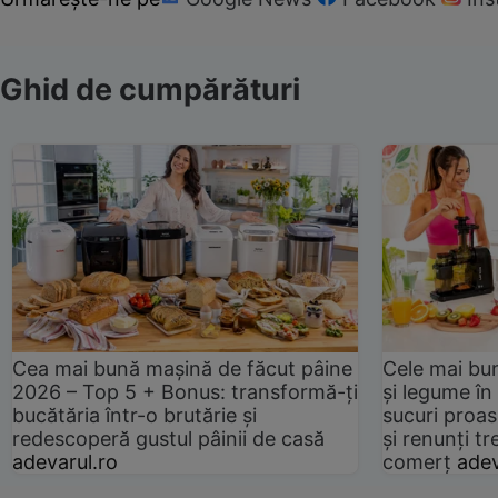
Ghid de cumpărături
Cea mai bună mașină de făcut pâine
Cele mai bu
2026 – Top 5 + Bonus: transformă-ți
și legume în
bucătăria într-o brutărie și
sucuri proas
redescoperă gustul pâinii de casă
și renunți tr
adevarul.ro
comerț
adev