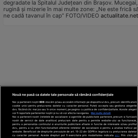
degradate la Spitalul Județean din Brașov. Mucegai,
rugină și mizerie în mai multe zone: „Ne este frică s
ne cadă tavanul în cap” FOTO/VIDEO
actualitate.ne
Nouă ne pasă ca datele tale personale să rămână confidențiale
Noi și partenerii noștri
606
stocăm și/sau accesăm informații pe dispozitivul dvs., precum identificatorii
cookie unici pentru prelucrarea datelor cu caracter personal. Puteți accepta sau gestiona alegerile
dvs. făcând clic mai jos sau în orice moment, pe pagina cu politica de confidențialitate. Aceste alegeri
vor fi raportate partenerilor noștri și nu vă vor afecta navigarea.
Mai multe detalii
Noi si partenerii nostri (retelele de socializare si agentiile de publicitate partenere, precum si furnizorii
nostri de servicii de date analitice) prelucram date pentru a permite website-ului sa functioneze,
Din rețeaua Adevărul Holding:
Adevarul.ro
pentru a personaliza continutul si anunturile publicitare afisate in functie de interesele si/sau profilul
Click.ro
ClickPoftaBuna.ro
ClickSanatate.ro
dvs., pentru a va oferi functionalitati aferente retelelor de socializare si pentru a analiza traficul pe
website. Beneficiati de drepturile prevazute de art. 15-22 din GDPR in legatura cu prelucrarea datelor
ClickPentruFemei.ro
DilemaVeche.ro
cu caracter personal. Aceste drepturi pot fi exercitate prin modalitatea indicata
aici
. Prin click pe