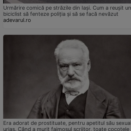
Urmărire comică pe străzile din Iași. Cum a reușit u
biciclist să fenteze poliția și să se facă nevăzut
adevarul.ro
Era adorat de prostituate, pentru apetitul său sexua
uriaș. Când a murit faimosul scriitor, toate cocotele