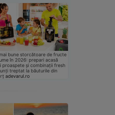
mai bune storcătoare de fructe
gume în 2026: prepari acasă
i proaspete și combinații fresh
unți treptat la băuturile din
rț
adevarul.ro