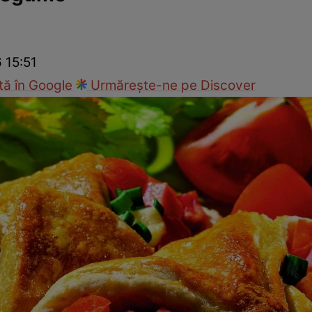
Gătește sănătos
Rețete cu carne
Rețete de regim
Felul p
6 15:51
ă în Google
Urmărește-ne pe Discover