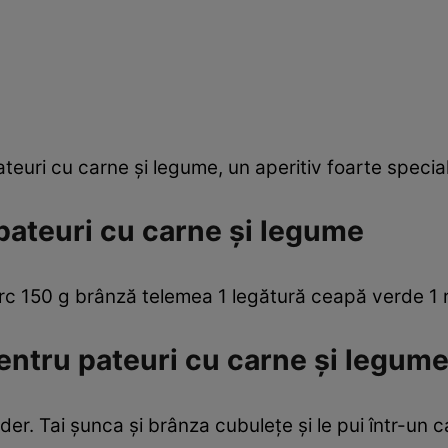
ateuri cu carne şi legume, un aperitiv foarte special
pateuri cu carne şi legume
rc 150 g brânză telemea 1 legătură ceapă verde 1 
ntru pateuri cu carne şi legum
gider. Tai şunca şi brânza cubuleţe şi le pui într-un 