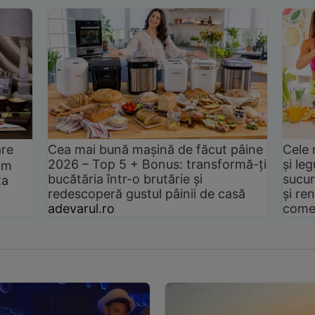
are
Cea mai bună mașină de făcut pâine
Cele 
2026 – Top 5 + Bonus: transformă-ți
și le
um
bucătăria într-o brutărie și
sucur
ta
redescoperă gustul pâinii de casă
și ren
adevarul.ro
come