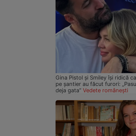
Gina Pistol și Smiley își ridică c
pe șantier au făcut furori: „Pas
deja gata”
Vedete românești