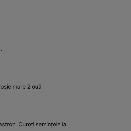
.
roşie mare 2 ouă
e
castron. Cureţi seminţele la