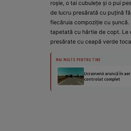
roşie, o tai cubuleţe şi o pui 
de lucru presărată cu puţină făi
fiecăruia compoziţie cu şuncă. Ie
tapetată cu hârtie de copt. Le 
presărate cu ceapă verde toca
MAI MULTE PENTRU TINE
Ucrainenii aruncă în aer
controlat complet