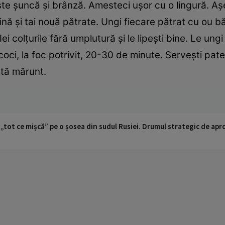
peste şuncă şi brânză. Amesteci uşor cu o lingură. 
nă şi tai nouă pătrate. Ungi ­fiecare pătrat cu ou b
i colţurile fără umplutură şi le lipeşti bine. Le ungi
coci, la foc potrivit, 20-30 de minute. Serveşti pat
tă mărunt.
 „tot ce mișcă” pe o șosea din sudul Rusiei. Drumul strategic de ap