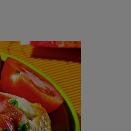
rincipal
Mese festive
Deserturi
Rețete