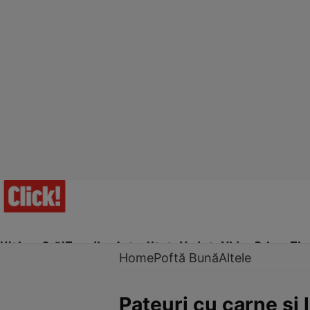
Ultima Oră!
Trending
Actualitate
Vedete
Video
Prime Ti
Home
Poftă Bună
Altele
Pateuri cu carne şi