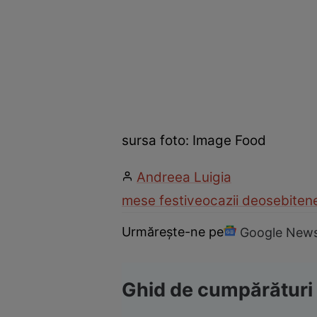
sursa foto: Image Food
Andreea Luigia
mese festive
ocazii deosebite
n
Urmărește-ne pe
Google New
Ghid de cumpărături