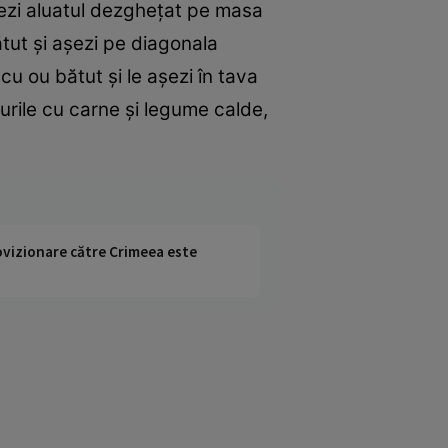
Aşezi aluatul dezgheţat pe masa
ătut şi aşezi pe diagonala
 cu ou bătut şi le aşezi în tava
eurile cu carne şi legume calde,
rovizionare către Crimeea este