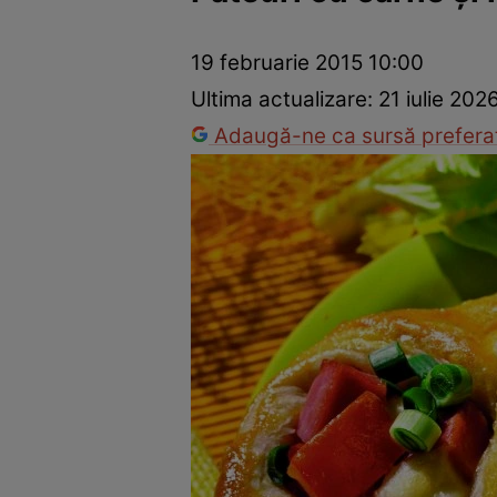
Ponturi în bucătărie
Mâncăruri rapide
Rețete cu legume
19 februarie 2015 10:00
Ultima actualizare:
21 iulie 202
Adaugă-ne ca sursă preferat