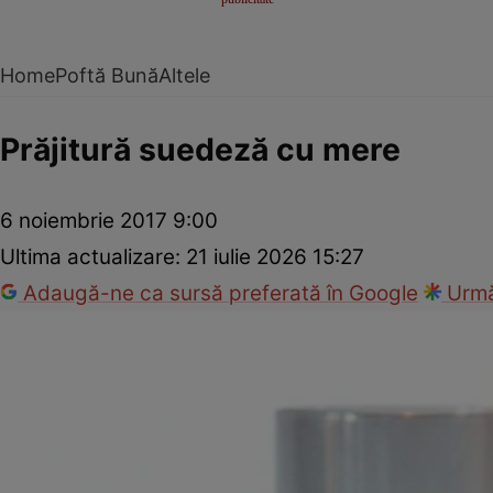
Home
Poftă Bună
Altele
Prăjitură suedeză cu mere
6 noiembrie 2017 9:00
Ultima actualizare:
21 iulie 2026 15:27
Adaugă-ne ca sursă preferată în Google
Urmă