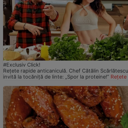
#Exclusiv Click!
Rețete rapide anticaniculă. Chef Cătălin Scărlătesc
invită la tocăniță de linte: „Spor la proteine!”
Rețete