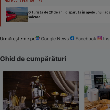
MAI MULTE PENTRU TINE
O turistă de 28 de ani, dispărută în apele unui lac 
salvare
Urmărește-ne pe
Google News
Facebook
In
Ghid de cumpărături