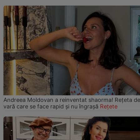
Andreea Moldovan a reinventat shaorma! Rețeta d
vară care se face rapid și nu îngrașă
Rețete