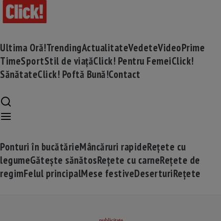
Ultima Oră!
Trending
Actualitate
Vedete
Video
Prime
Time
Sport
Stil de viață
Click! Pentru Femei
Click!
Sănătate
Click! Poftă Bună!
Contact
Ponturi în bucătărie
Mâncăruri rapide
Rețete cu
legume
Gătește sănătos
Rețete cu carne
Rețete de
regim
Felul principal
Mese festive
Deserturi
Rețete