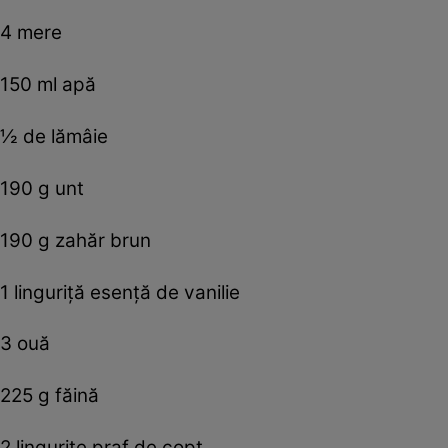
4 mere
150 ml apă
½ de lămâie
190 g unt
190 g zahăr brun
1 linguriţă esenţă de vanilie
3 ouă
225 g făină
2 linguriţe praf de copt