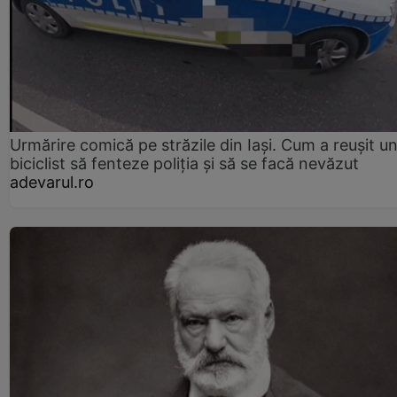
Urmărire comică pe străzile din Iași. Cum a reușit u
biciclist să fenteze poliția și să se facă nevăzut
adevarul.ro