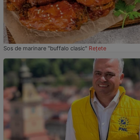
Sos de marinare "buffalo clasic"
Rețete