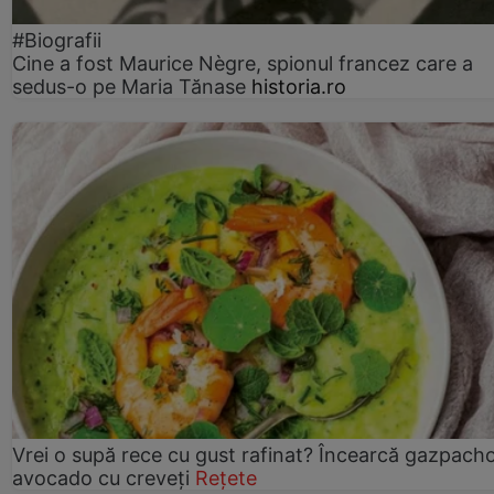
#Biografii
Cine a fost Maurice Nègre, spionul francez care a
sedus-o pe Maria Tănase
historia.ro
Vrei o supă rece cu gust rafinat? Încearcă gazpach
avocado cu creveți
Rețete