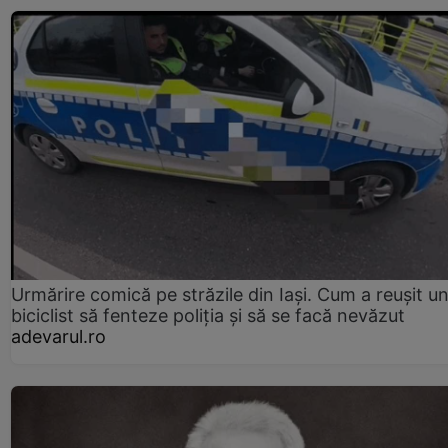
Urmărire comică pe străzile din Iași. Cum a reușit u
biciclist să fenteze poliția și să se facă nevăzut
adevarul.ro