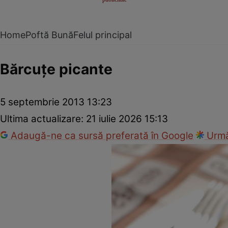
Home
Poftă Bună
Felul principal
Bărcuţe picante
5 septembrie 2013 13:23
Ultima actualizare:
21 iulie 2026 15:13
Adaugă-ne ca sursă preferată în Google
Urmă