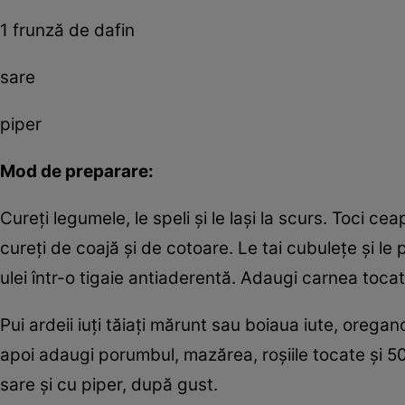
1 frunză de dafin
sare
piper
Mod de preparare:
Cureţi legumele, le speli şi le laşi la scurs. Toci ce
cureţi de coajă şi de cotoare. Le tai cubuleţe şi le 
ulei într-o tigaie antiaderentă. Adaugi carnea tocat
Pui ardeii iuţi tăiaţi mărunt sau boiaua iute, orega
apoi adaugi porumbul, mazărea, roşiile tocate şi 
sare şi cu piper, după gust.