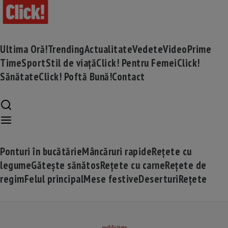
Ultima Oră!
Trending
Actualitate
Vedete
Video
Prime
Time
Sport
Stil de viață
Click! Pentru Femei
Click!
Sănătate
Click! Poftă Bună!
Contact
Ponturi în bucătărie
Mâncăruri rapide
Rețete cu
legume
Gătește sănătos
Rețete cu carne
Rețete de
regim
Felul principal
Mese festive
Deserturi
Rețete