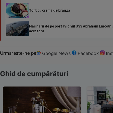
Tort cu cremă de brânză
Marinarii de pe portavionul USS Abraham Lincoln su
acestora
Urmărește-ne pe
Google News
Facebook
In
Ghid de cumpărături