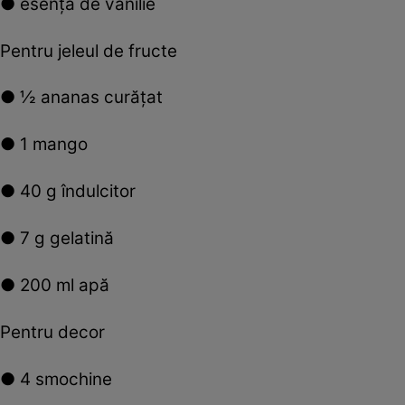
● esenţă de vanilie
Pentru jeleul de fructe
● ½ ananas curăţat
● 1 mango
● 40 g îndulcitor
● 7 g gelatină
● 200 ml apă
Pentru decor
● 4 smochine