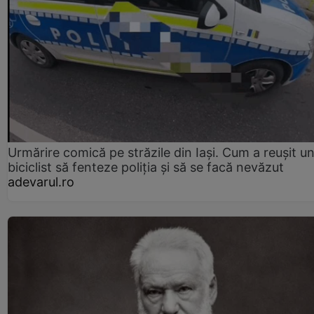
Urmărire comică pe străzile din Iași. Cum a reușit u
biciclist să fenteze poliția și să se facă nevăzut
adevarul.ro