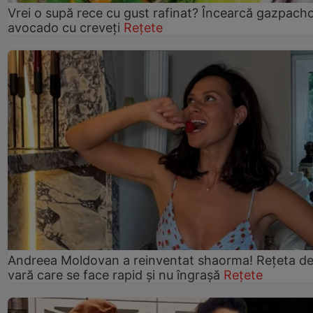
Vrei o supă rece cu gust rafinat? Încearcă gazpach
avocado cu creveți
Rețete
Andreea Moldovan a reinventat shaorma! Rețeta d
vară care se face rapid și nu îngrașă
Rețete