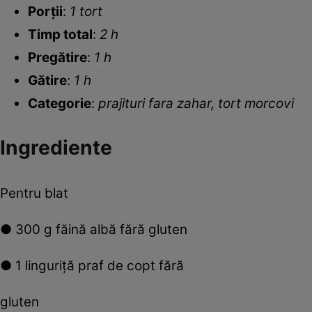
Porții
:
1 tort
Timp total
:
2 h
Pregătire
:
1 h
Gătire
:
1 h
Categorie
:
prajituri fara zahar, tort morcovi
Ingrediente
Pentru blat
● 300 g făină albă fără gluten
● 1 linguriţă praf de copt fără
gluten