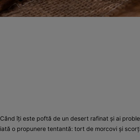
Când îţi este poftă de un desert rafinat şi ai prob
iată o propunere tentantă: tort de morcovi şi scorţi