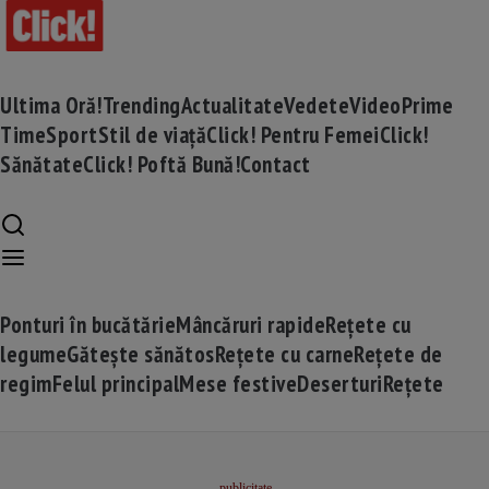
Ultima Oră!
Trending
Actualitate
Vedete
Video
Prime
Time
Sport
Stil de viață
Click! Pentru Femei
Click!
Sănătate
Click! Poftă Bună!
Contact
Ponturi în bucătărie
Mâncăruri rapide
Rețete cu
legume
Gătește sănătos
Rețete cu carne
Rețete de
regim
Felul principal
Mese festive
Deserturi
Rețete