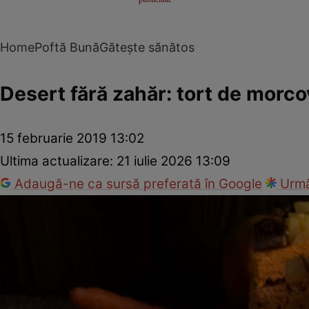
Home
Poftă Bună
Gătește sănătos
Desert fără zahăr: tort de morco
15 februarie 2019 13:02
Ultima actualizare:
21 iulie 2026 13:09
Adaugă-ne ca sursă preferată în Google
Urmă