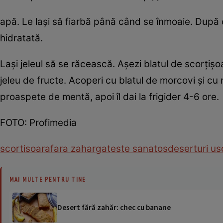
apă. Le laşi să fiarbă până când se înmoaie. După c
hidratată.
Laşi jeleul să se răcească. Aşezi blatul de scorţişo
jeleu de fructe. Acoperi cu blatul de morcovi şi cu 
proaspete de mentă, apoi îl dai la frigider 4-6 ore.
FOTO: Profimedia
scortisoara
fara zahar
gateste sanatos
deserturi us
MAI MULTE PENTRU TINE
Desert fără zahăr: chec cu banane