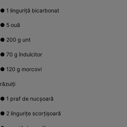
● 1 linguriţă bicarbonat
● 5 ouă
● 200 g unt
● 70 g îndulcitor
● 120 g morcovi
răzuiţi
● 1 praf de nucşoară
● 2 linguriţe scorţişoară