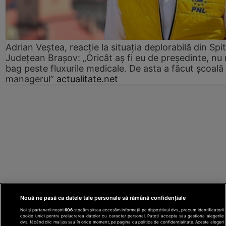
Adrian Veștea, reacție la situația deplorabilă din Spit
Județean Brașov: „Oricât aș fi eu de președinte, nu
bag peste fluxurile medicale. De asta a făcut școală
managerul”
actualitate.net
Nouă ne pasă ca datele tale personale să rămână confidențiale
Noi și partenerii noștri
606
stocăm și/sau accesăm informații pe dispozitivul dvs., precum identificatorii
cookie unici pentru prelucrarea datelor cu caracter personal. Puteți accepta sau gestiona alegerile
dvs. făcând clic mai jos sau în orice moment, pe pagina cu politica de confidențialitate. Aceste alegeri