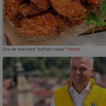
Sos de marinare "buffalo clasic"
Rețete