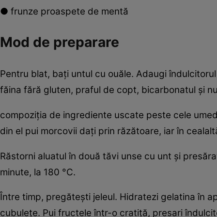
● frunze proaspete de mentă
Mod de preparare
Pentru blat, baţi untul cu ouăle. Adaugi îndulcitorul
făina fără gluten, praful de copt, bicarbonatul şi n
compoziţia de ingrediente uscate peste cele umede.
din el pui morcovii daţi prin răzătoare, iar în cealal
Răstorni aluatul în două tăvi unse cu unt şi presăr
minute, la 180 °C.
Între timp, pregăteşti jeleul. Hidratezi gelatina în 
cubuleţe. Pui fructele într-o cratiţă, presari îndulci