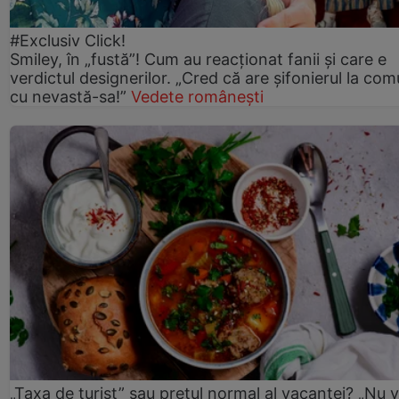
#Exclusiv Click!
Smiley, în „fustă”! Cum au reacționat fanii și care e
verdictul designerilor. „Cred că are șifonierul la co
cu nevastă-sa!”
Vedete românești
„Taxa de turist” sau prețul normal al vacanței? „Nu 