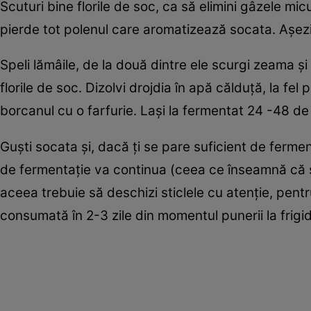
Scuturi bine florile de soc, ca să elimini gâzele mi
pierde tot polenul care aromatizează socata. Aşezi f
Speli lămâile, de la două dintre ele scurgi zeama şi o 
florile de soc. Dizolvi drojdia în apă călduță, la fel
borcanul cu o farfurie. Laşi la fermentat 24 -48 d
Guști socata și, dacă ți se pare suficient de fermenta
de fermentație va continua (ceea ce înseamnă că și 
aceea trebuie să deschizi sticlele cu atenție, pentr
consumată în 2-3 zile din momentul punerii la frigid