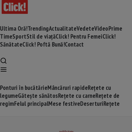
Ultima Oră!
Trending
Actualitate
Vedete
Video
Prime
Time
Sport
Stil de viață
Click! Pentru Femei
Click!
Sănătate
Click! Poftă Bună!
Contact
Ponturi în bucătărie
Mâncăruri rapide
Rețete cu
legume
Gătește sănătos
Rețete cu carne
Rețete de
regim
Felul principal
Mese festive
Deserturi
Rețete