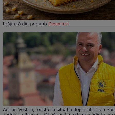
Prăjitură din porumb
Deserturi
Adrian Veștea, reacție la situația deplorabilă din Spit
Județean Brașov: „Oricât aș fi eu de președinte, nu