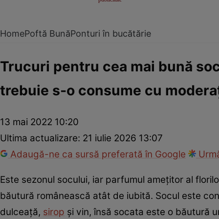
Home
Poftă Bună
Ponturi în bucătărie
Trucuri pentru cea mai bună socat
trebuie s-o consume cu modera
13 mai 2022 10:20
Ultima actualizare:
21 iulie 2026 13:07
Adaugă-ne ca sursă preferată în Google
Urmă
Este sezonul socului, iar parfumul amețitor al flor
băutură românească atât de iubită. Socul este consum
dulceață,
sirop
și vin, însă socata este o băutură u