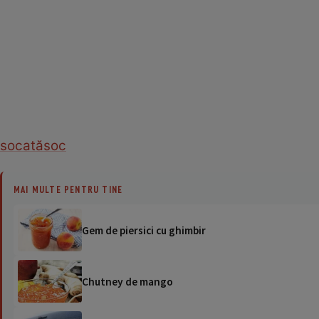
socată
soc
MAI MULTE PENTRU TINE
Gem de piersici cu ghimbir
Chutney de mango