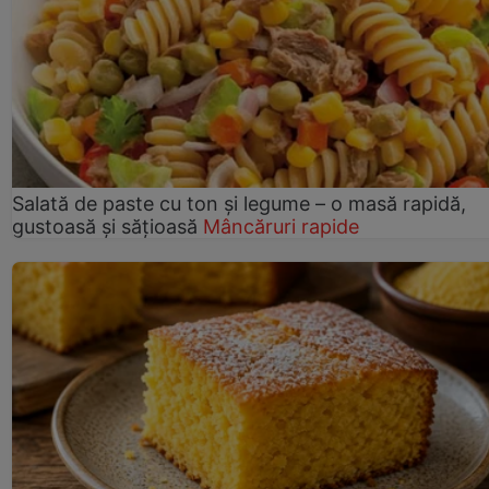
Salată de paste cu ton și legume – o masă rapidă,
gustoasă și sățioasă
Mâncăruri rapide