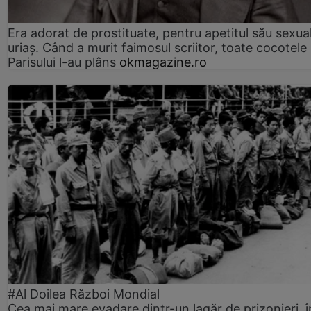
Era adorat de prostituate, pentru apetitul său sexua
uriaș. Când a murit faimosul scriitor, toate cocotele
Parisului l-au plâns
okmagazine.ro
#Al Doilea Război Mondial
Cea mai mare evadare dintr-un lagăr de prizonieri, î