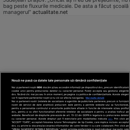
bag peste fluxurile medicale. De asta a făcut școală
managerul”
actualitate.net
Nouă ne pasă ca datele tale personale să rămână confidențiale
Noi și partenerii noștri
606
stocăm și/sau accesăm informații pe dispozitivul dvs., precum identificatorii
cookie unici pentru prelucrarea datelor cu caracter personal. Puteți accepta sau gestiona alegerile
dvs. făcând clic mai jos sau în orice moment, pe pagina cu politica de confidențialitate. Aceste alegeri
vor fi raportate partenerilor noștri și nu vă vor afecta navigarea.
Mai multe detalii
Noi si partenerii nostri (retelele de socializare si agentiile de publicitate partenere, precum si furnizorii
nostri de servicii de date analitice) prelucram date pentru a permite website-ului sa functioneze,
Din rețeaua Adevărul Holding:
Adevarul.ro
pentru a personaliza continutul si anunturile publicitare afisate in functie de interesele si/sau profilul
Click.ro
ClickPoftaBuna.ro
ClickSanatate.ro
dvs., pentru a va oferi functionalitati aferente retelelor de socializare si pentru a analiza traficul pe
website. Beneficiati de drepturile prevazute de art. 15-22 din GDPR in legatura cu prelucrarea datelor
ClickPentruFemei.ro
DilemaVeche.ro
cu caracter personal. Aceste drepturi pot fi exercitate prin modalitatea indicata
aici
. Prin click pe
OkMagazine.ro
Historia.ro
“ACCEPT TOATE”, acceptati folosirea tuturor Tehnologiilor de tip Cookie, care implica inclusiv acceptul
dvs. cu privire la stocarea/accesarea informatiilor de catre Vendor-ii cu care colaboram. Prin click pe
“VREAU SA MODIFIC SETARILE INDIVIDUAL” puteti schimba preferintele in mod individual, mai putin cele