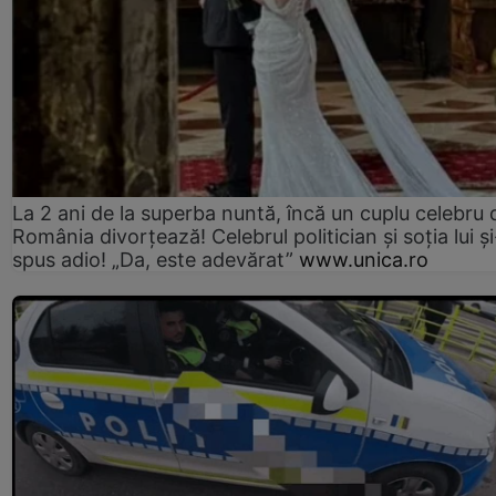
La 2 ani de la superba nuntă, încă un cuplu celebru 
România divorțează! Celebrul politician și soția lui ș
spus adio! „Da, este adevărat”
www.unica.ro