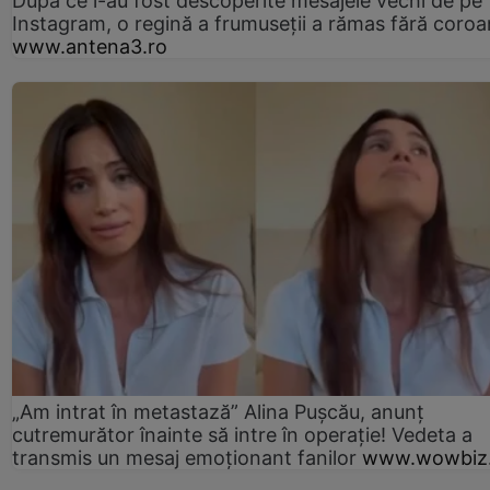
După ce i-au fost descoperite mesajele vechi de pe
Instagram, o regină a frumuseții a rămas fără coro
www.antena3.ro
„Am intrat în metastază” Alina Pușcău, anunț
cutremurător înainte să intre în operație! Vedeta a
transmis un mesaj emoționant fanilor
www.wowbiz.